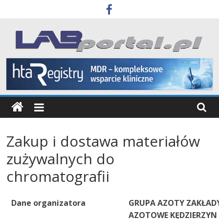
Skip
to
content
Labportal
Laboratoria
Aparatura
Badania
Zakup i dostawa materiałów
zużywalnych do
chromatografii
Dane organizatora
GRUPA AZOTY ZAKŁAD
AZOTOWE KĘDZIERZYN