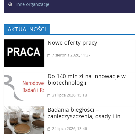
Inne organizacje
AKTUALNOŚCI
Nowe oferty pracy
7 sierpnia 2026
, 11:37
Do 140 mln zł na innowacje w
biotechnologii
31 lipca 2026
, 15:18
Badania biegłości –
zanieczyszczenia, osady i in.
24 lipca 2026
, 13:46