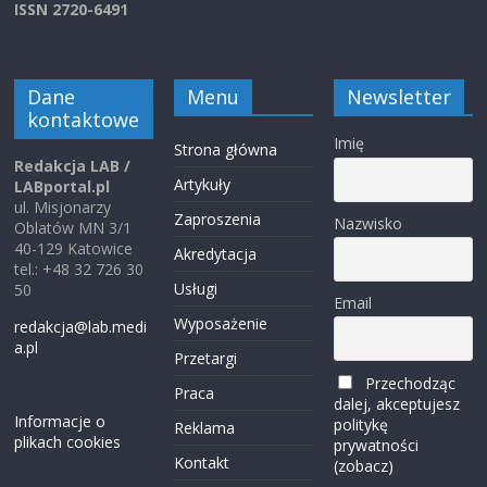
ISSN 2720-6491
Dane
Menu
Newsletter
kontaktowe
Imię
Strona główna
Redakcja LAB /
Artykuły
LABportal.pl
ul. Misjonarzy
Zaproszenia
Nazwisko
Oblatów MN 3/1
40-129 Katowice
Akredytacja
tel.: +48 32 726 30
Usługi
50
Email
Wyposażenie
redakcja@lab.medi
a.pl
Przetargi
Przechodząc
Praca
dalej, akceptujesz
Informacje o
politykę
Reklama
plikach cookies
prywatności
Kontakt
(zobacz)