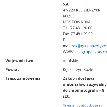
S.A.
47-220 KĘDZIERZYN-
KOŹLE
MOSTOWA 30A
Tel. 77 481 20 00
Fax. 77 481 29 99
E-
mail
zak@grupaazoty.c
WWW
zak.grupaazoty.c
Województwo
opolskie
Powiat
Kędzierzyn Koźle
Treść zamówienia
Zakup i dostawa
materiałów zużywalny
do chromatografii – 8
szt.
Oryginalna treść ogłoszenia