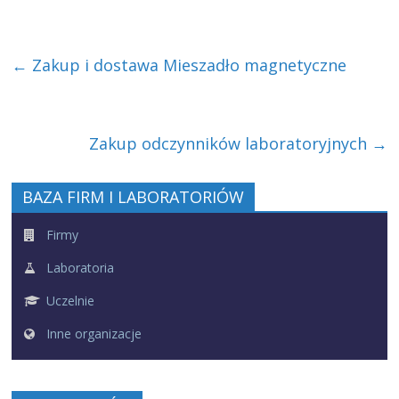
←
Zakup i dostawa Mieszadło magnetyczne
Zakup odczynników laboratoryjnych
→
BAZA FIRM I LABORATORIÓW
Firmy
Laboratoria
Uczelnie
Inne organizacje