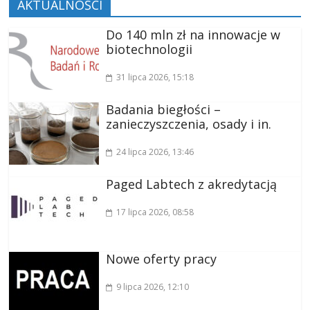
AKTUALNOŚCI
Do 140 mln zł na innowacje w
biotechnologii
31 lipca 2026
, 15:18
Badania biegłości –
zanieczyszczenia, osady i in.
24 lipca 2026
, 13:46
Paged Labtech z akredytacją
17 lipca 2026
, 08:58
Nowe oferty pracy
9 lipca 2026
, 12:10