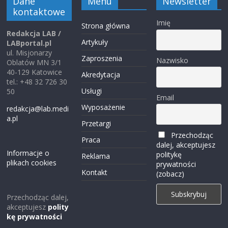
Dane
Menu
Newsletter
kontaktowe
Imię
Strona główna
Redakcja LAB /
Artykuły
LABportal.pl
ul. Misjonarzy
Zaproszenia
Nazwisko
Oblatów MN 3/1
40-129 Katowice
Akredytacja
tel.: +48 32 726 30
Usługi
50
Email
Wyposażenie
redakcja@lab.medi
a.pl
Przetargi
Przechodząc
Praca
dalej, akceptujesz
Informacje o
politykę
Reklama
plikach cookies
prywatności
Kontakt
(zobacz)
Przechodząc dalej,
akceptujesz
polity
kę prywatności