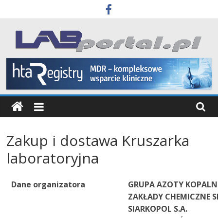
Skip
to
content
Labportal
Laboratoria
Aparatura
Badania
Zakup i dostawa Kruszarka
laboratoryjna
Dane organizatora
GRUPA AZOTY KOPALNI
ZAKŁADY CHEMICZNE S
SIARKOPOL S.A.