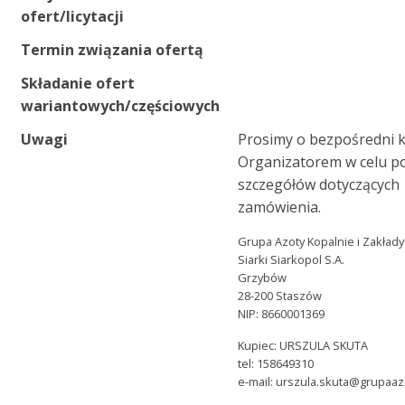
ofert/licytacji
Termin związania ofertą
Składanie ofert
wariantowych/częściowych
Uwagi
Prosimy o bezpośredni k
Organizatorem w celu p
szczegółów dotyczących
zamówienia.
Grupa Azoty Kopalnie i Zakład
Siarki Siarkopol S.A.
Grzybów
28-200 Staszów
NIP: 8660001369
Kupiec: URSZULA SKUTA
tel: 158649310
e-mail: urszula.skuta@grupaa