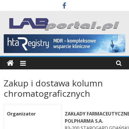
Skip
to
content
Labportal
Laboratoria
Aparatura
Badania
Zakup i dostawa kolumn
chromatograficznych
Organizator
ZAKŁADY FARMACEUTYCZN
POLPHARMA S.A.
83-200 STAROGARD GDAŃSK