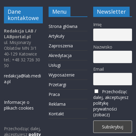
Dane
Menu
Newsletter
kontaktowe
Imię
Strona główna
Redakcja LAB /
Artykuły
LABportal.pl
ul. Misjonarzy
Zaproszenia
Nazwisko
Oblatów MN 3/1
40-129 Katowice
Akredytacja
tel.: +48 32 726 30
Usługi
50
Email
Wyposażenie
redakcja@lab.medi
a.pl
Przetargi
Przechodząc
Praca
dalej, akceptujesz
Informacje o
politykę
Reklama
plikach cookies
prywatności
Kontakt
(zobacz)
Przechodząc dalej,
akceptujesz
polity