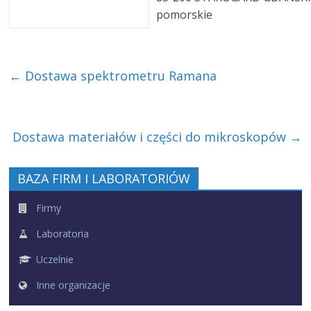
pomorskie
←
Dostawa spektrometru Ramana
Dostawa materiałów i części do mikroskopów
→
BAZA FIRM I LABORATORIÓW
Firmy
Laboratoria
Uczelnie
Inne organizacje