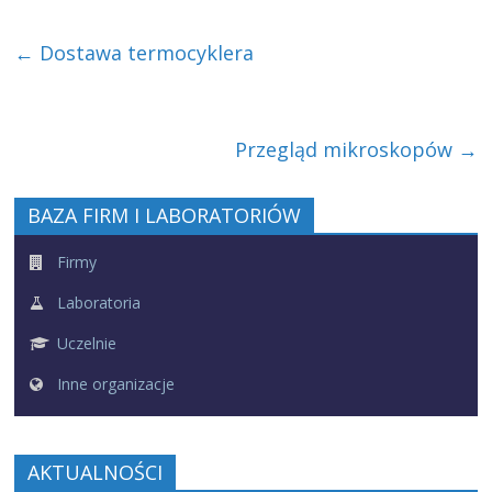
←
Dostawa termocyklera
Przegląd mikroskopów
→
BAZA FIRM I LABORATORIÓW
Firmy
Laboratoria
Uczelnie
Inne organizacje
AKTUALNOŚCI