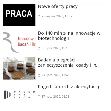
Nowe oferty pracy
7 sierpnia 2026
, 11:37
Do 140 mln zł na innowacje w
biotechnologii
31 lipca 2026
, 15:18
Badania biegłości –
zanieczyszczenia, osady i in.
24 lipca 2026
, 13:46
Paged Labtech z akredytacją
17 lipca 2026
, 08:58