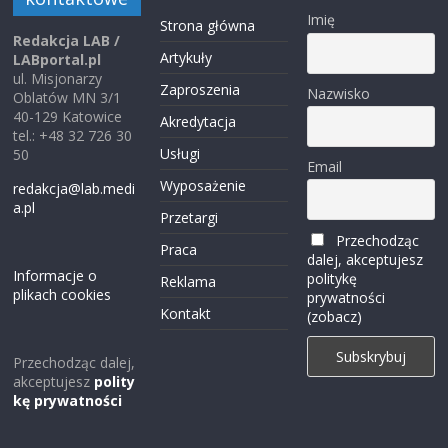
Imię
Strona główna
Redakcja LAB /
Artykuły
LABportal.pl
ul. Misjonarzy
Zaproszenia
Nazwisko
Oblatów MN 3/1
40-129 Katowice
Akredytacja
tel.: +48 32 726 30
Usługi
50
Email
Wyposażenie
redakcja@lab.medi
a.pl
Przetargi
Przechodząc
Praca
dalej, akceptujesz
Informacje o
politykę
Reklama
plikach cookies
prywatności
Kontakt
(zobacz)
Przechodząc dalej,
akceptujesz
polity
kę prywatności