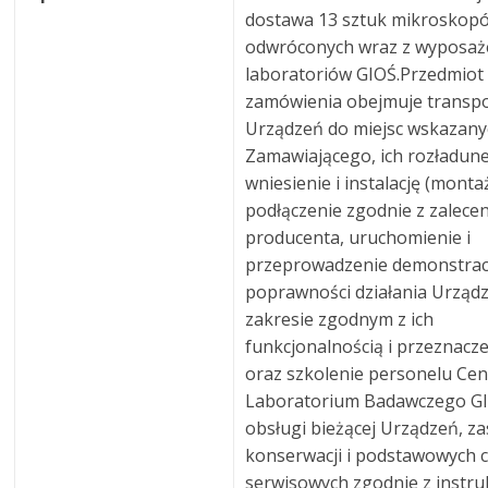
dostawa 13 sztuk mikroskop
odwróconych wraz z wyposaż
laboratoriów GIOŚ.Przedmiot
zamówienia obejmuje transpor
Urządzeń do miejsc wskazany
Zamawiającego, ich rozładune
wniesienie i instalację (montaż
podłączenie zgodnie z zalece
producenta, uruchomienie i
przeprowadzenie demonstrac
poprawności działania Urząd
zakresie zgodnym z ich
funkcjonalnością i przeznacz
oraz szkolenie personelu Ce
Laboratorium Badawczego GI
obsługi bieżącej Urządzeń, z
konserwacji i podstawowych 
serwisowych zgodnie z instru