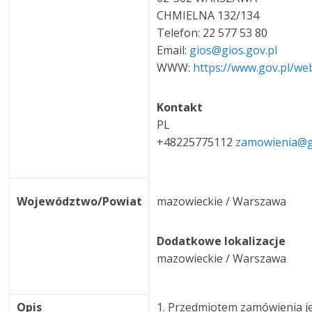
CHMIELNA 132/134
Telefon: 22 577 53 80
Email:
gios@gios.gov.pl
WWW:
https://www.gov.pl/we
Kontakt
PL
+48225775112
zamowienia@g
Województwo/Powiat
mazowieckie / Warszawa
Dodatkowe lokalizacje
mazowieckie / Warszawa
Opis
1. Przedmiotem zamówienia je