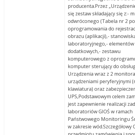
producenta.Przez „Urządzeni
się zestaw składający się z:-
odwróconego (Tabela nr 2 poz.
oprogramowania do rejestracji
obrazu (aplikacji),- stanowisk
laboratoryjnego,- elementów
dodatkowych,- zestawu
komputerowego z oprogram
komputer sterujący do obsług
Urządzenia wraz z 2 monitora
urządzeniami peryferyjnymi (
klawiatura) oraz zabezpiecze
UPS,Podstawowym celem zam
jest zapewnienie realizacji za
laboratoriów GIOŚ w ramach
Państwowego Monitoringu Ś
w zakresie wód.Szczegółowy 
przedmiotu zamówienia i spo