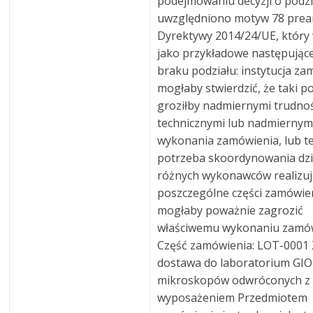
podejmowaniu decyzji o podzi
uwzględniono motyw 78 prea
Dyrektywy 2014/24/UE, który
jako przykładowe następują
braku podziału: instytucja za
mogłaby stwierdzić, że taki po
groziłby nadmiernymi trudno
technicznymi lub nadmiernym
wykonania zamówienia, lub t
potrzeba skoordynowania dzi
różnych wykonawców realizuj
poszczególne części zamówie
mogłaby poważnie zagrozić
właściwemu wykonaniu zamów
Część zamówienia: LOT-0001 
dostawa do laboratorium GI
mikroskopów odwróconych z
wyposażeniem Przedmiotem