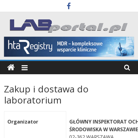
Skip
to
content
Labportal
Laboratoria
Aparatura
Badania
Zakup i dostawa do
laboratorium
Organizator
GŁÓWNY INSPEKTORAT OC
ŚRODOWISKA W WARSZAWI
02-362 WARSZAWA