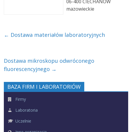
06-400 CIECHANÓW
mazowieckie
←
Dostawa materiałów laboratoryjnych
Dostawa mikroskopu odwróconego
fluorescencyjnego
→
BAZA FIRM I LABORATORIÓW
Firmy
Laboratoria
Uczelnie
Inne organizacje