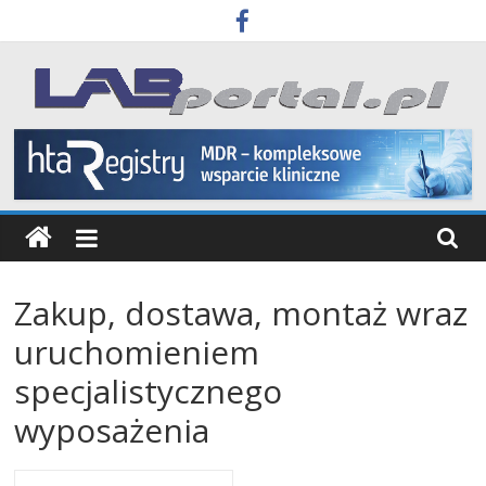
Skip
to
content
Labportal
Laboratoria
Aparatura
Badania
Zakup, dostawa, montaż wraz
uruchomieniem
specjalistycznego
wyposażenia