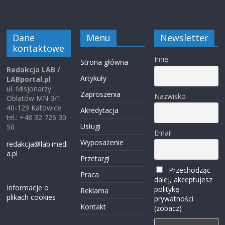
Dane
Menu
Newsletter
kontaktowe
Imię
Strona główna
Redakcja LAB /
Artykuły
LABportal.pl
ul. Misjonarzy
Zaproszenia
Nazwisko
Oblatów MN 3/1
40-129 Katowice
Akredytacja
tel.: +48 32 726 30
Usługi
50
Email
Wyposażenie
redakcja@lab.medi
a.pl
Przetargi
Przechodząc
Praca
dalej, akceptujesz
Informacje o
politykę
Reklama
plikach cookies
prywatności
Kontakt
(zobacz)