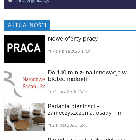
AKTUALNOŚCI
Nowe oferty pracy
7 sierpnia 2026
, 11:37
Do 140 mln zł na innowacje w
biotechnologii
31 lipca 2026
, 15:18
Badania biegłości –
zanieczyszczenia, osady i in.
24 lipca 2026
, 13:46
Paged Labtech z akredytacją