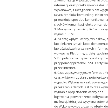
2. Komunikacja w postępowaniu o udz
informacji oraz przekazywanie dok
Wykonawcą, z uwzględnieniem wyjątk
użyciu środków komunikacji elektroni
przewiduje sposobu komunikowania s
środków komunikacji elektronicznej, 
3. Maksymalny rozmiar plików przes
wynosi 150 MB.
4. Za datę wpływu oferty, wniosków
lub elektronicznych kopii dokument
lub oświadczeń oraz innych informac
wpływu na Platformę, tj. datę i godz
5. Do połączenia używany jest szyfr
przy pomocy protokołu SSL. Certyfik
przez Internet.
6. Czas zapisywany jest w formacie 
czas, w którym zostanie potwierdzo
wypadku Wykonawcy zalogowanego na
przekazania danych jest to czas wys
wybrania opcji złożenia oferty bez
logowania, potwierdzenie odbywa się
mailowej, która jest wysyłana automa
do Wykonawcy po złożeniu oferty, 