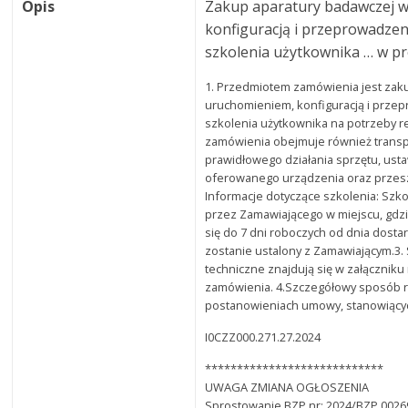
Opis
Zakup aparatury badawczej w
konfiguracją i przeprowadze
szkolenia użytkownika … w p
1. Przedmiotem zamówienia jest zaku
uruchomieniem, konfiguracją i prze
szkolenia użytkownika na potrzeby r
zamówienia obejmuje również transpo
prawidłowego działania sprzętu, ust
oferowanego urządzenia oraz przes
Informacje dotyczące szkolenia: Szko
przez Zamawiającego w miejscu, gdz
się do 7 dni roboczych od dnia dost
zostanie ustalony z Zamawiającym.3
techniczne znajdują się w załącznik
zamówienia. 4.Szczegółowy sposób re
postanowieniach umowy, stanowiącyc
I0CZZ000.271.27.2024
****************************
UWAGA ZMIANA OGŁOSZENIA
Sprostowanie BZP nr: 2024/BZP 00269