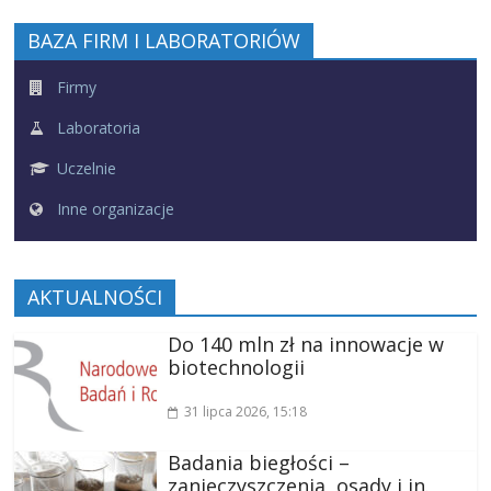
BAZA FIRM I LABORATORIÓW
Firmy
Laboratoria
Uczelnie
Inne organizacje
AKTUALNOŚCI
Do 140 mln zł na innowacje w
biotechnologii
31 lipca 2026
, 15:18
Badania biegłości –
zanieczyszczenia, osady i in.