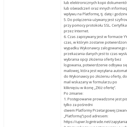
lub elektronicznych kopii dokument
lub oświadczeń oraz innych informac
wpływu na Platformę, tj. datę i godz
5. Do połączenia używany jest szyfr
przy pomocy protokołu SSL. Certyfik
przez Internet.
6. Czas zapisywany jest w formacie 
czas, w którym zostanie potwierdzo
wypadku Wykonawcy zalogowanego na
przekazania danych jest to czas wys
wybrania opcji złożenia oferty bez
logowania, potwierdzenie odbywa się
mailowej, która jest wysyłana automa
do Wykonawcy po złożeniu oferty, 
mail wskazany w formularzu po
kliknięciu w ikonę „Złóż ofertę”.
Po zmianie:
1. Postępowanie prowadzone jest pi
tylko za pośredni
ctwem Platformy Przetargowej (zwane
„Platformą”) pod adresem:
https://upwr.logintrade.net/zapyta