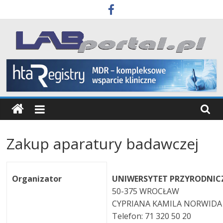
Skip
to
content
Labportal
Laboratoria
Aparatura
Badania
Zakup aparatury badawczej
Organizator
UNIWERSYTET PRZYRODNIC
50-375 WROCŁAW
CYPRIANA KAMILA NORWIDA
Telefon: 71 320 50 20