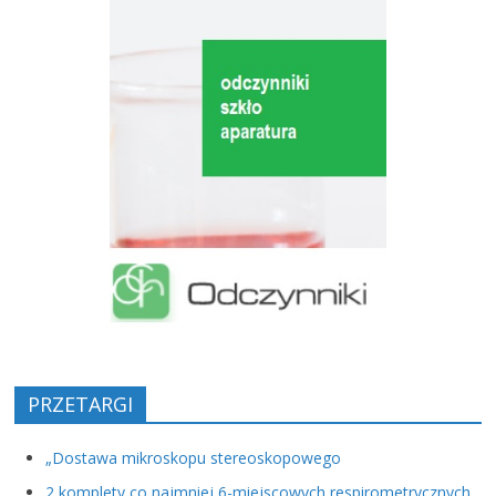
PRZETARGI
„Dostawa mikroskopu stereoskopowego
2 komplety co najmniej 6-miejscowych respirometrycznych