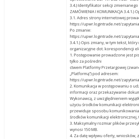
3.4.) Identyfikator sekcji zmienian
ZAMÓWIENIA I KOMUNIKACJA 3.4.1.) Opi
3.1. Adres strony internetowej pro
https://upwr.logintrade.net/zapyta
Po zmianie:
https://upwr.logintrade.net/zapyta
3.4.1.) Opis zmiany, w tym tekst, któr
organizacyjne dot. korespondencji e
1. Postępowanie prowadzone jest pi
tylko za pośredni
ctwem Platformy Przetargowej (zwane
„Platformą”) pod adresem:
https://upwr.logintrade.net/zapyta
2. Komunikacja w postępowaniu o udz
informacji oraz przekazywanie dok
Wykonawcą, z uwzględnieniem wyjątk
użyciu środków komunikacji elektroni
przewiduje sposobu komunikowania s
środków komunikacji elektronicznej, 
3. Maksymalny rozmiar plików przes
wynosi 150 MB.
4. Za datę wpływu oferty, wniosków