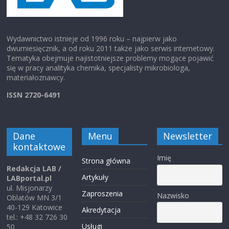
Wydawnictwo istnieje od 1996 roku – najpierw jako
dwumiesięcznik, a od roku 2011 także jako serwis internetowy.
Tematyka obejmuje najistotniejsze problemy mogące pojawić
się w pracy analityka chemika, specjalisty mikrobiologa,
materiałoznawcy.
ISSN 2720-6491
Dane
Menu
Newsletter
kontaktowe
Imię
Strona główna
Redakcja LAB /
Artykuły
LABportal.pl
ul. Misjonarzy
Zaproszenia
Nazwisko
Oblatów MN 3/1
40-129 Katowice
Akredytacja
tel.: +48 32 726 30
Usługi
50