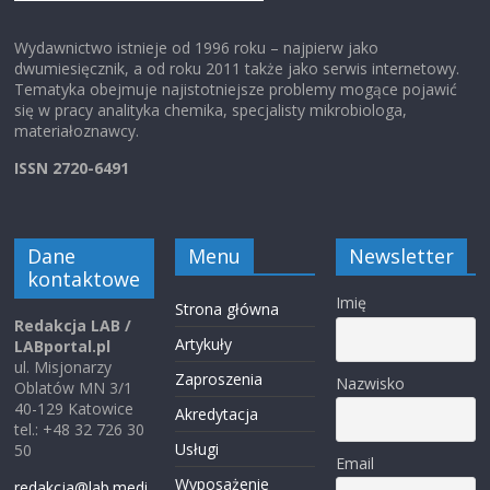
Wydawnictwo istnieje od 1996 roku – najpierw jako
dwumiesięcznik, a od roku 2011 także jako serwis internetowy.
Tematyka obejmuje najistotniejsze problemy mogące pojawić
się w pracy analityka chemika, specjalisty mikrobiologa,
materiałoznawcy.
ISSN 2720-6491
Dane
Menu
Newsletter
kontaktowe
Imię
Strona główna
Redakcja LAB /
Artykuły
LABportal.pl
ul. Misjonarzy
Zaproszenia
Nazwisko
Oblatów MN 3/1
40-129 Katowice
Akredytacja
tel.: +48 32 726 30
Usługi
50
Email
Wyposażenie
redakcja@lab.medi