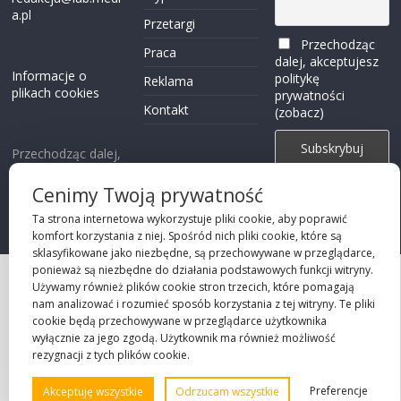
a.pl
Przetargi
Przechodząc
Praca
dalej, akceptujesz
Informacje o
politykę
Reklama
plikach cookies
prywatności
Kontakt
(zobacz)
Przechodząc dalej,
akceptujesz
polity
kę prywatności
Cenimy Twoją prywatność
Ta strona internetowa wykorzystuje pliki cookie, aby poprawić
komfort korzystania z niej. Spośród nich pliki cookie, które są
sklasyfikowane jako niezbędne, są przechowywane w przeglądarce,
ponieważ są niezbędne do działania podstawowych funkcji witryny.
Projekt strony
Używamy również plików cookie stron trzecich, które pomagają
nam analizować i rozumieć sposób korzystania z tej witryny. Te pliki
©2026 Robie Sp. z o.o.
cookie będą przechowywane w przeglądarce użytkownika
wyłącznie za jego zgodą. Użytkownik ma również możliwość
rezygnacji z tych plików cookie.
Preferencje
Akceptuję wszystkie
Odrzucam wszystkie