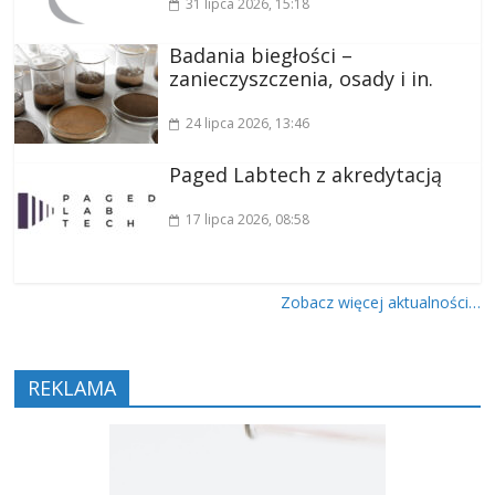
31 lipca 2026
, 15:18
Badania biegłości –
zanieczyszczenia, osady i in.
24 lipca 2026
, 13:46
Paged Labtech z akredytacją
17 lipca 2026
, 08:58
Zobacz więcej aktualności…
REKLAMA