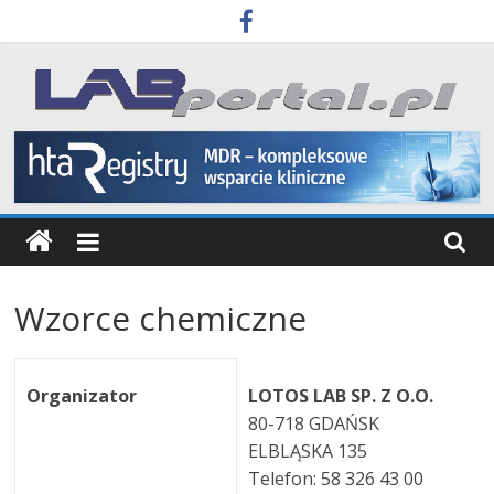
Skip
to
content
Labportal
Laboratoria
Aparatura
Badania
Wzorce chemiczne
Organizator
LOTOS LAB SP. Z O.O.
80-718 GDAŃSK
ELBLĄSKA 135
Telefon: 58 326 43 00