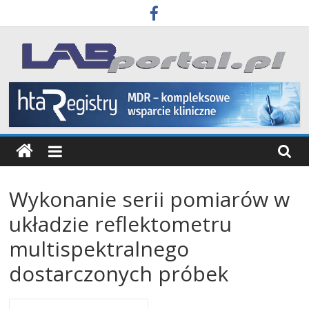
Skip
to
content
Labportal
Laboratoria
Aparatura
Badania
Wykonanie serii pomiarów w
układzie reflektometru
multispektralnego
dostarczonych próbek