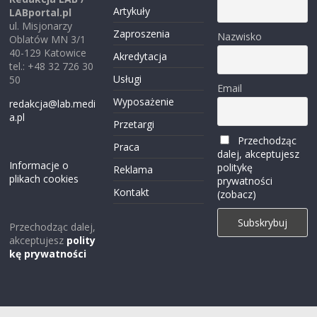
Artykuły
LABportal.pl
ul. Misjonarzy
Zaproszenia
Nazwisko
Oblatów MN 3/1
40-129 Katowice
Akredytacja
tel.: +48 32 726 30
Usługi
50
Email
Wyposażenie
redakcja@lab.medi
a.pl
Przetargi
Przechodząc
Praca
dalej, akceptujesz
Informacje o
politykę
Reklama
plikach cookies
prywatności
Kontakt
(zobacz)
Przechodząc dalej,
akceptujesz
polity
kę prywatności