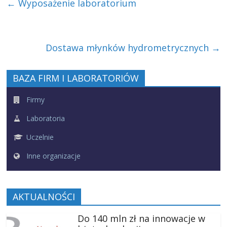
←
Wyposażenie laboratorium
Dostawa młynków hydrometrycznych
→
BAZA FIRM I LABORATORIÓW
Firmy
Laboratoria
Uczelnie
Inne organizacje
AKTUALNOŚCI
Do 140 mln zł na innowacje w