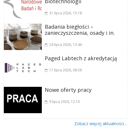
biotechnologii
31 lipca 2026
, 15:18
Badania biegłości –
zanieczyszczenia, osady i in.
24 lipca 2026
, 13:46
Paged Labtech z akredytacją
17 lipca 2026
, 08:58
Nowe oferty pracy
9 lipca 2026
, 12:10
Zobacz więcej aktualności…