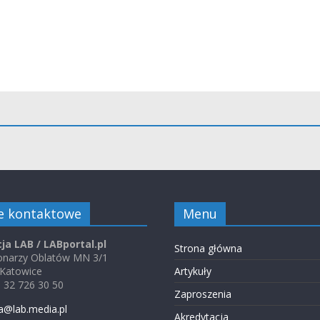
e kontaktowe
Menu
ja LAB / LABportal.pl
Strona główna
jonarzy Oblatów MN 3/1
 Katowice
Artykuły
48 32 726 30 50
Zaproszenia
a@lab.media.pl
Akredytacja