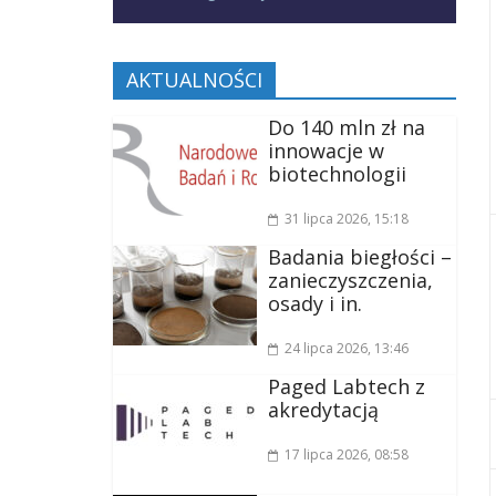
AKTUALNOŚCI
Do 140 mln zł na
innowacje w
biotechnologii
31 lipca 2026
, 15:18
Badania biegłości –
zanieczyszczenia,
osady i in.
24 lipca 2026
, 13:46
Paged Labtech z
akredytacją
17 lipca 2026
, 08:58