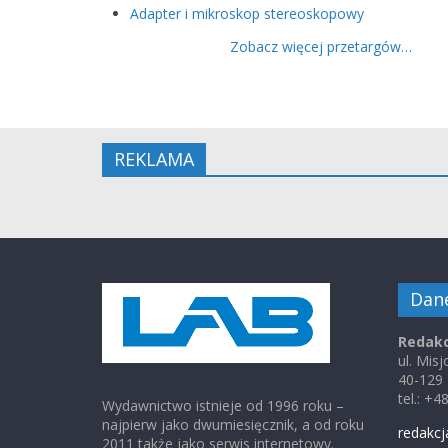
Adapter i mikroskop stereoskopowy
Zobacz więcej przetargów…
REKLAMA
Dan
Redakc
ul. Mis
40-129
tel.: +
Wydawnictwo istnieje od 1996 roku –
najpierw jako dwumiesięcznik, a od roku
redakcj
2011 także jako serwis internetowy.