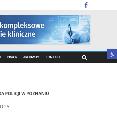
Otwórz pasek narzędzi
I
PRACA
ARCHIWUM
KONTAKT
 POLICJI W POZNANIU
O 2A