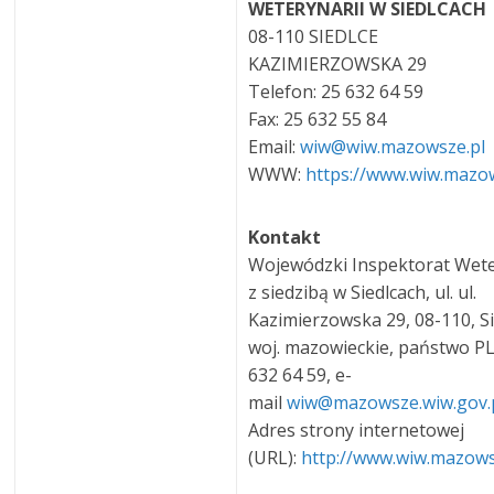
WETERYNARII W SIEDLCACH
08-110 SIEDLCE
KAZIMIERZOWSKA 29
Telefon: 25 632 64 59
Fax: 25 632 55 84
Email:
wiw@wiw.mazowsze.pl
WWW:
https://www.wiw.mazow
Kontakt
Wojewódzki Inspektorat Wete
z siedzibą w Siedlcach, ul. ul.
Kazimierzowska 29, 08-110, Si
woj. mazowieckie, państwo PL,
632 64 59, e-
mail
wiw@mazowsze.wiw.gov.
Adres strony internetowej
(URL):
http://www.wiw.mazows