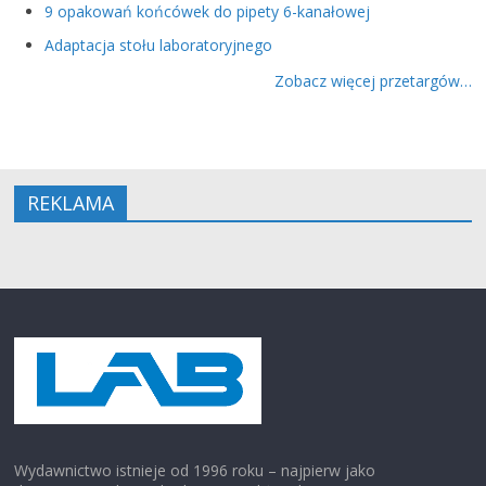
9 opakowań końcówek do pipety 6-kanałowej
Adaptacja stołu laboratoryjnego
Zobacz więcej przetargów…
REKLAMA
Wydawnictwo istnieje od 1996 roku – najpierw jako