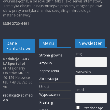
dwumiesięcznik, a od roku 2011 także jako serwis internetowy.
Tematyka obejmuje najistotniejsze problemy mogące pojawić
się w pracy analityka chemika, specjalisty mikrobiologa,
materiałoznawcy.
ISSN 2720-6491
Dane
Menu
Newsletter
kontaktowe
Imię
Strona główna
Redakcja LAB /
Artykuły
LABportal.pl
ul. Misjonarzy
Zaproszenia
Nazwisko
Oblatów MN 3/1
40-129 Katowice
Akredytacja
tel.: +48 32 726 30
Usługi
50
Email
Wyposażenie
redakcja@lab.medi
a.pl
Przetargi
Przechodząc