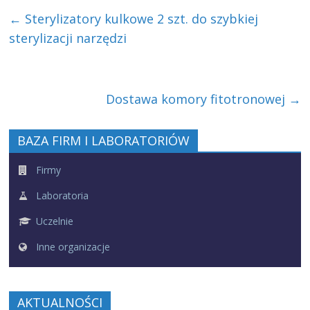
←
Sterylizatory kulkowe 2 szt. do szybkiej
sterylizacji narzędzi
Dostawa komory fitotronowej
→
BAZA FIRM I LABORATORIÓW
Firmy
Laboratoria
Uczelnie
Inne organizacje
AKTUALNOŚCI