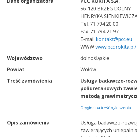
Dane organizatora
PCC ROKITA S.A.
56-120 BRZEG DOLNY
HENRYKA SIENKIEWICZA
Tel. 71 794 20 00
Fax. 71 794 21 97
E-mail
kontakt@pcc.eu
WWW
www.pcc.rokita.pl/
Województwo
dolnośląskie
Powiat
Wołów
Treść zamówienia
Usługa badawczo-rozw
poliuretanowych zawie
metodą grawimetrycz
Oryginalna treść ogłoszenia
Opis zamówienia
Usługa badawczo-rozwoj
zawierających uniepaln