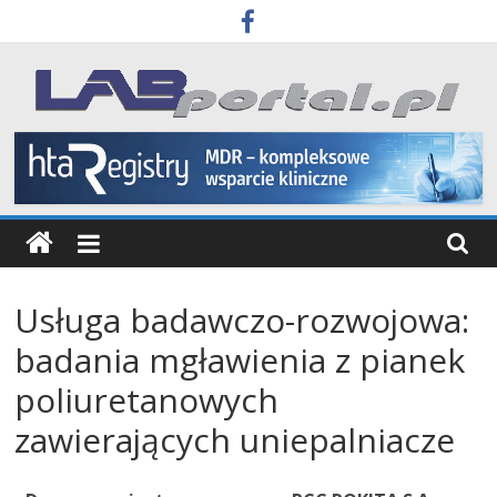
Skip
to
content
Labportal
Laboratoria
Aparatura
Badania
Usługa badawczo-rozwojowa:
badania mgławienia z pianek
poliuretanowych
zawierających uniepalniacze