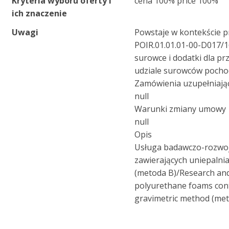
Kryteria wyboru oferty i
cena 100% price 100%
ich znaczenie
Uwagi
Powstaje w kontekście p
POIR.01.01.01-00-D017/1
surowce i dodatki dla p
udziale surowców pocho
Zamówienia uzupełniają
null
Warunki zmiany umowy
null
Opis
Usługa badawczo-rozwoj
zawierających uniepaln
(metoda B)/Research and
polyurethane foams cont
gravimetric method (me