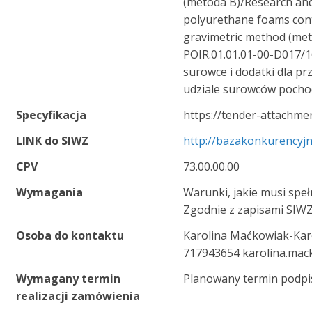
(metoda B)/Research and
polyurethane foams cont
gravimetric method (met
POIR.01.01.01-00-D017/1
surowce i dodatki dla p
udziale surowców pocho
Specyfikacja
https://tender-attachme
LINK do SIWZ
http://bazakonkurencyjn
CPV
73.00.00.00
Wymagania
Warunki, jakie musi spe
Zgodnie z zapisami SIWZ
Osoba do kontaktu
Karolina Maćkowiak-Kar
717943654 karolina.mac
Wymagany termin
Planowany termin podp
realizacji zamówienia