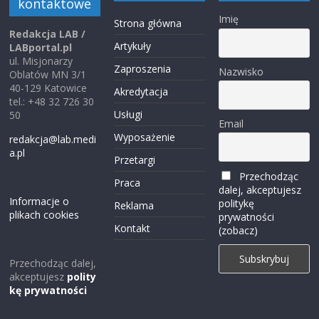
kontaktowe
Imię
Strona główna
Redakcja LAB /
Artykuły
LABportal.pl
ul. Misjonarzy
Zaproszenia
Nazwisko
Oblatów MN 3/1
40-129 Katowice
Akredytacja
tel.: +48 32 726 30
Usługi
50
Email
Wyposażenie
redakcja@lab.medi
a.pl
Przetargi
Przechodząc
Praca
dalej, akceptujesz
Informacje o
politykę
Reklama
plikach cookies
prywatności
Kontakt
(zobacz)
Przechodząc dalej,
akceptujesz
polity
kę prywatności