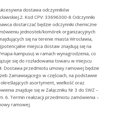
sukcesywna dostawa odczynników
cławskiej.2. Kod CPV: 33696300-8 Odczynniki
awca dostarczać będzie odczynniki chemiczne
mówieniu jednostek/komórek organizacyjnych
ajdujących się na terenie miasta Wrocławia,
 (potencjalne miejsca dostaw znajdują się na
nia/mapa-kampusu) w ramach wynagrodzenia, co
zuje się do rozładowania towaru w miejscu
4. Dostawa przedmiotu umowy ramowej będzie
rzeb Zamawiającego w częściach, na podstawie
kreślających asortyment, wielkość oraz
ówienia znajduje się w Załączniku Nr 3 do SWZ –
 6. Termin realizacji przedmiotu zamówienia –
umowy ramowej.