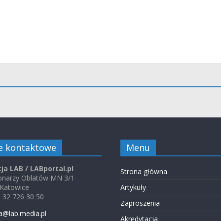
e kontaktowe
Menu
ja LAB / LABportal.pl
Strona główna
jonarzy Oblatów MN 3/1
 Katowice
Artykuły
48 32 726 30 50
Zaproszenia
a@lab.media.pl
Akredytacja