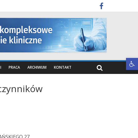
Otwórz pasek narzędzi
I
PRACA
ARCHIWUM
KONTAKT
czynników
AŃSKIEGO 27