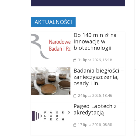
AKTUALNOŚCI
Do 140 mln zł na
innowacje w
biotechnologii
31 lipca 2026
, 15:18
Badania biegłości –
zanieczyszczenia,
osady i in.
24 lipca 2026
, 13:46
Paged Labtech z
akredytacją
17 lipca 2026
, 08:58