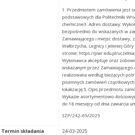
1. Przedmiotem zamówienia jest 
podstawowych dla Politechniki Wro
chemiczne3. Adres dostawy: Wykon
bezpośrednio do wskazanych w za
Zamawiającego i miejsc dostawy, zn
Wałbrzycha, Legnicy i Jeleniej Góry
stronie: https://pwr.edu.pl/uczel
Wykonawca akceptuje oraz zobowią
wskazanym przez Zamawiającego.
realizowana według bieżących pot
pisemnych zamówień cząstkowych o
lokalizację.5. Opis przedmiotu zam
Wykazie asortymentowo-ilościowym.
do 18 miesięcy od dnia zawarcia 
SZP/242-65/2025
Termin składania
24-03-2025