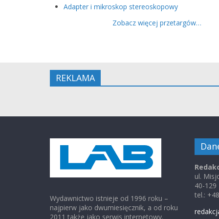
Adapter i mikroskop stereoskopowy
Zobacz więcej przetargów…
REKLAMA
Dan
Redakc
ul. Mis
40-129
tel.: +
Wydawnictwo istnieje od 1996 roku –
najpierw jako dwumiesięcznik, a od roku
redakcj
2011 także jako serwis internetowy.