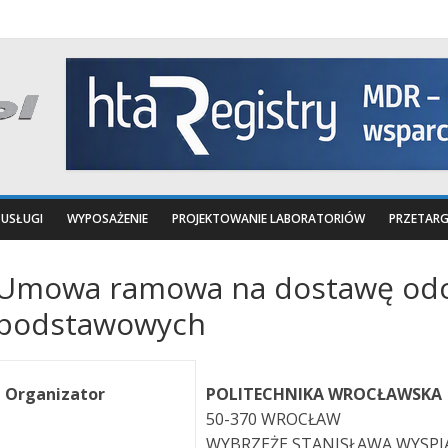
USŁUGI
WYPOSAŻENIE
PROJEKTOWANIE LABORATORIÓW
PRZETARG
Umowa ramowa na dostawę od
podstawowych
Organizator
POLITECHNIKA WROCŁAWSKA
50-370 WROCŁAW
WYBRZEŻE STANISŁAWA WYSPI