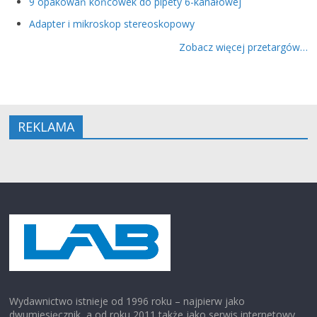
9 opakowań końcówek do pipety 6-kanałowej
Adapter i mikroskop stereoskopowy
Zobacz więcej przetargów…
REKLAMA
Wydawnictwo istnieje od 1996 roku – najpierw jako
dwumiesięcznik, a od roku 2011 także jako serwis internetowy.