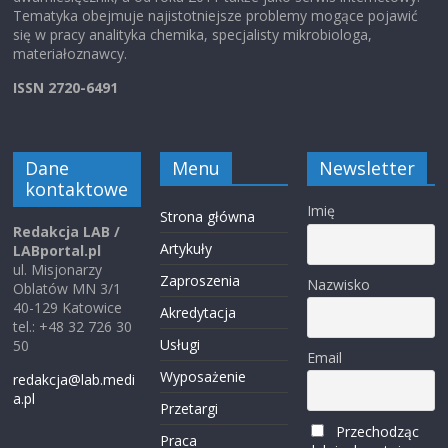
Tematyka obejmuje najistotniejsze problemy mogące pojawić
się w pracy analityka chemika, specjalisty mikrobiologa,
materiałoznawcy.
ISSN 2720-6491
Dane
Menu
Newsletter
kontaktowe
Imię
Strona główna
Redakcja LAB /
Artykuły
LABportal.pl
ul. Misjonarzy
Zaproszenia
Nazwisko
Oblatów MN 3/1
40-129 Katowice
Akredytacja
tel.: +48 32 726 30
Usługi
50
Email
Wyposażenie
redakcja@lab.medi
a.pl
Przetargi
Przechodząc
Praca