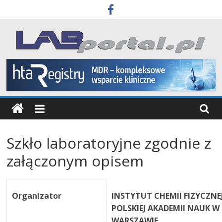
Skip
to
content
Labportal
Laboratoria
Aparatura
Badania
Szkło laboratoryjne zgodnie z
załączonym opisem
Organizator
INSTYTUT CHEMII FIZYCZNE
POLSKIEJ AKADEMII NAUK W
WARSZAWIE