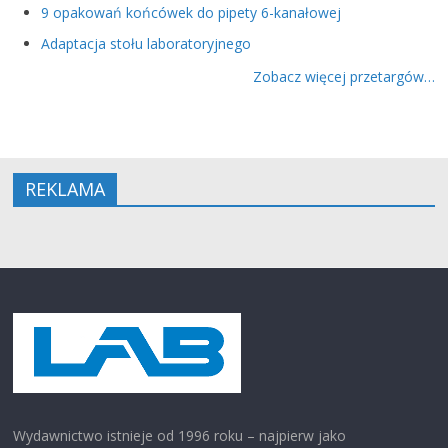
9 opakowań końcówek do pipety 6-kanałowej
Adaptacja stołu laboratoryjnego
Zobacz więcej przetargów…
REKLAMA
Wydawnictwo istnieje od 1996 roku – najpierw jako