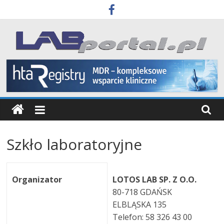
Skip
to
content
Labportal
Laboratoria
Aparatura
Badania
Szkło laboratoryjne
Organizator
LOTOS LAB SP. Z O.O.
80-718 GDAŃSK
ELBLĄSKA 135
Telefon: 58 326 43 00