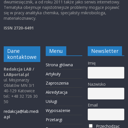
dwumiesięcznik, a od roku 2011 także jako serwis internetowy.
Tematyka obejmuje najistotniejsze problemy mogące pojawić
się w pracy analityka chemika, specjalisty mikrobiologa,
materiałoznawcy.
ISSN 2720-6491
Dane
Menu
Newsletter
kontaktowe
Imię
Strona główna
Redakcja LAB /
Artykuły
LABportal.pl
ul. Misjonarzy
Zaproszenia
Nazwisko
Oblatów MN 3/1
40-129 Katowice
Akredytacja
tel.: +48 32 726 30
Usługi
50
Email
Wyposażenie
redakcja@lab.medi
a.pl
Przetargi
Przechodząc