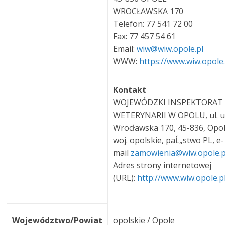
WROCŁAWSKA 170
Telefon: 77 541 72 00
Fax: 77 457 54 61
Email:
wiw@wiw.opole.pl
WWW:
https://www.wiw.opole.
Kontakt
WOJEWÓDZKI INSPEKTORAT
WETERYNARII W OPOLU, ul. ul
Wrocławska 170, 45-836, Opol
woj. opolskie, paĹ„stwo PL, e-
mail
zamowienia@wiw.opole.
Adres strony internetowej
(URL):
http://www.wiw.opole.p
Województwo/Powiat
opolskie / Opole