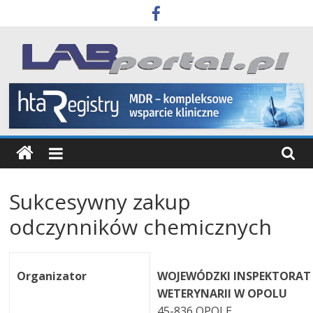
Skip
to
content
Labportal
Laboratoria
Aparatura
Badania
Sukcesywny zakup
odczynników chemicznych
Organizator
WOJEWÓDZKI INSPEKTORAT
WETERYNARII W OPOLU
45-836 OPOLE