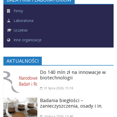
Firmy
Laboratoria
Uczelnie
Inne organizacje
AKTUALNOŚCI
Do 140 mln zł na innowacje w
biotechnologii
31 lipca 2026
, 15:18
Badania biegłości –
zanieczyszczenia, osady i in.
24 lipca 2026
, 13:46