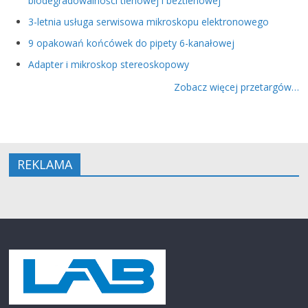
biodegradowalności tlenowej i beztlenowej
3-letnia usługa serwisowa mikroskopu elektronowego
9 opakowań końcówek do pipety 6-kanałowej
Adapter i mikroskop stereoskopowy
Zobacz więcej przetargów…
REKLAMA