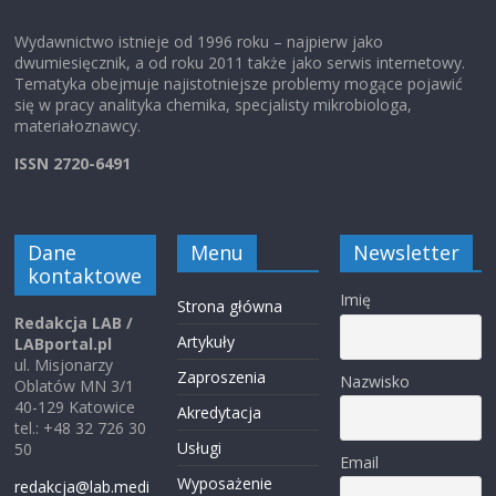
Wydawnictwo istnieje od 1996 roku – najpierw jako
dwumiesięcznik, a od roku 2011 także jako serwis internetowy.
Tematyka obejmuje najistotniejsze problemy mogące pojawić
się w pracy analityka chemika, specjalisty mikrobiologa,
materiałoznawcy.
ISSN 2720-6491
Dane
Menu
Newsletter
kontaktowe
Imię
Strona główna
Redakcja LAB /
Artykuły
LABportal.pl
ul. Misjonarzy
Zaproszenia
Nazwisko
Oblatów MN 3/1
40-129 Katowice
Akredytacja
tel.: +48 32 726 30
Usługi
50
Email
Wyposażenie
redakcja@lab.medi