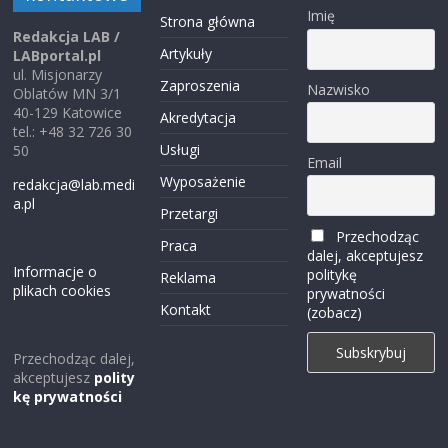
Imię
Strona główna
Redakcja LAB /
Artykuły
LABportal.pl
ul. Misjonarzy
Zaproszenia
Nazwisko
Oblatów MN 3/1
40-129 Katowice
Akredytacja
tel.: +48 32 726 30
Usługi
50
Email
Wyposażenie
redakcja@lab.medi
a.pl
Przetargi
Przechodząc
Praca
dalej, akceptujesz
Informacje o
politykę
Reklama
plikach cookies
prywatności
Kontakt
(zobacz)
Przechodząc dalej,
akceptujesz
polity
kę prywatności