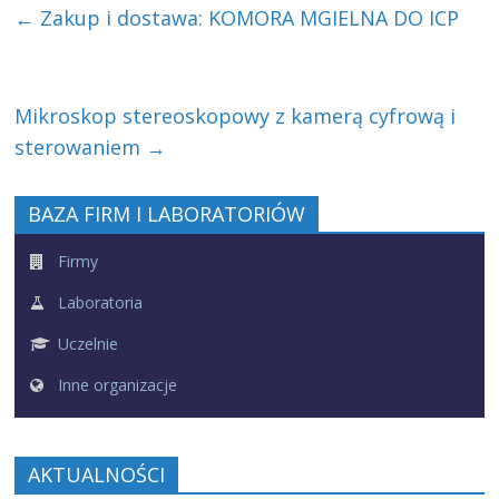
←
Zakup i dostawa: KOMORA MGIELNA DO ICP
Mikroskop stereoskopowy z kamerą cyfrową i
sterowaniem
→
BAZA FIRM I LABORATORIÓW
Firmy
Laboratoria
Uczelnie
Inne organizacje
AKTUALNOŚCI