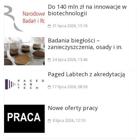
Do 140 mln zł na innowacje w
biotechnologii
31 lipca 2026
, 15:18
Badania biegłości –
zanieczyszczenia, osady i in.
24 lipca 2026
, 13:46
Paged Labtech z akredytacją
17 lipca 2026
, 08:58
Nowe oferty pracy
9 lipca 2026
, 12:10