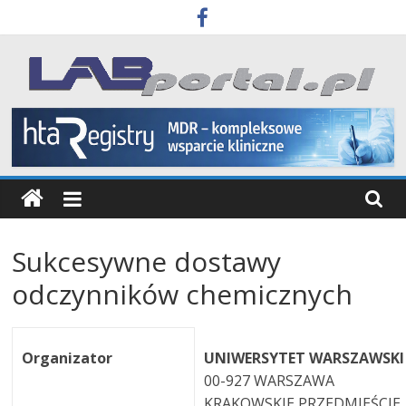
Skip
to
content
Labportal
Laboratoria
Aparatura
Badania
Sukcesywne dostawy
odczynników chemicznych
Organizator
UNIWERSYTET WARSZAWSKI
00-927 WARSZAWA
KRAKOWSKIE PRZEDMIEŚCIE