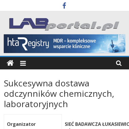
Skip
to
content
Labportal
Laboratoria
Aparatura
Badania
Sukcesywna dostawa
odczynników chemicznych,
laboratoryjnych
Organizator
SIEĆ BADAWCZA ŁUKASIEWIC