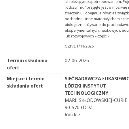
ich bieżącym zapotrzebowaniem. Poj
„odczynniki” przyjęte jest w możliwi
znaczeniu i obejmuje również związki
pochodne i inne materiały chemiczne
biologiczne używane do prac badawc
eksperymentalnych, naukowych, edu
lub rozwojowych – część 7
OZP/ŁIT/11/2026
Termin składania
02-06-2026
ofert
Miejsce i termin
SIEĆ BADAWCZA ŁUKASIEWIC
składania ofert
ŁÓDZKI INSTYTUT
TECHNOLOGICZNY
MARII SKŁODOWSKIEJ-CURIE 
90-570 ŁÓDŹ
łódzkie