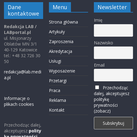
Dane
Menu
Newsletter
kontaktowe
Imię
Strona główna
Redakcja LAB /
Artykuły
LABportal.pl
ul. Misjonarzy
Zaproszenia
Nazwisko
Oblatów MN 3/1
40-129 Katowice
Akredytacja
tel.: +48 32 726 30
Usługi
50
Email
Wyposażenie
redakcja@lab.medi
a.pl
Przetargi
Przechodząc
Praca
dalej, akceptujesz
Informacje o
politykę
Reklama
plikach cookies
prywatności
Kontakt
(zobacz)
Przechodząc dalej,
akceptujesz
polity
kę prywatności