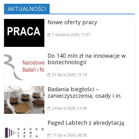
AKTUALNOŚCI
Nowe oferty pracy
7 sierpnia 2026
, 11:37
Do 140 mln zł na innowacje w
biotechnologii
31 lipca 2026
, 15:18
Badania biegłości –
zanieczyszczenia, osady i in.
24 lipca 2026
, 13:46
Paged Labtech z akredytacją
17 lipca 2026
, 08:58