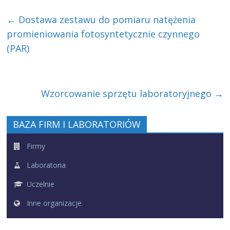
←
Dostawa zestawu do pomiaru natężenia
promieniowania fotosyntetycznie czynnego
(PAR)
Wzorcowanie sprzętu laboratoryjnego
→
BAZA FIRM I LABORATORIÓW
Firmy
Laboratoria
Uczelnie
Inne organizacje