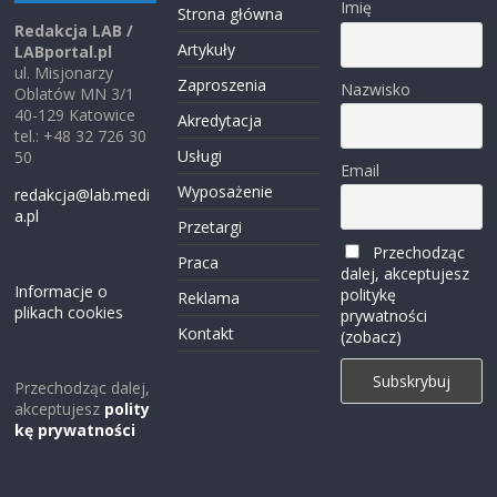
Imię
Strona główna
Redakcja LAB /
Artykuły
LABportal.pl
ul. Misjonarzy
Zaproszenia
Nazwisko
Oblatów MN 3/1
40-129 Katowice
Akredytacja
tel.: +48 32 726 30
Usługi
50
Email
Wyposażenie
redakcja@lab.medi
a.pl
Przetargi
Przechodząc
Praca
dalej, akceptujesz
Informacje o
politykę
Reklama
plikach cookies
prywatności
Kontakt
(zobacz)
Przechodząc dalej,
akceptujesz
polity
kę prywatności