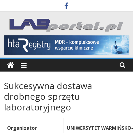
Skip
to
content
Labportal
Laboratoria
Aparatura
Badania
Sukcesywna dostawa
drobnego sprzętu
laboratoryjnego
Organizator
UNIWERSYTET WARMIŃSKO