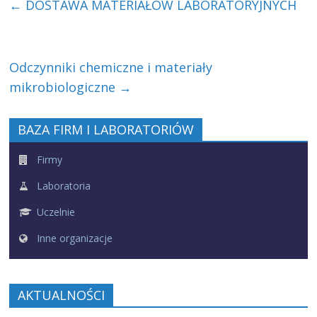
←
DOSTAWA MATERIAŁÓW LABORATORYJNYCH
Odczynniki chemiczne i materiały
mikrobiologiczne
→
BAZA FIRM I LABORATORIÓW
Firmy
Laboratoria
Uczelnie
Inne organizacje
AKTUALNOŚCI