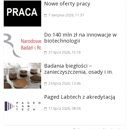
Nowe oferty pracy
7 sierpnia 2026
, 11:37
Do 140 mln zł na innowacje w
biotechnologii
31 lipca 2026
, 15:18
Badania biegłości –
zanieczyszczenia, osady i in.
24 lipca 2026
, 13:46
Paged Labtech z akredytacją
17 lipca 2026
, 08:58