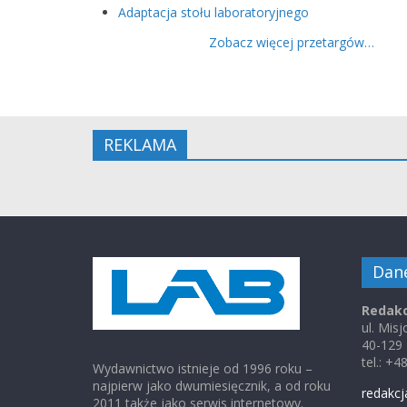
Adaptacja stołu laboratoryjnego
Zobacz więcej przetargów…
REKLAMA
Dan
Redakc
ul. Mis
40-129
tel.: +
Wydawnictwo istnieje od 1996 roku –
najpierw jako dwumiesięcznik, a od roku
redakcj
2011 także jako serwis internetowy.