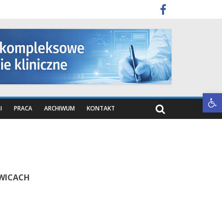
Otwórz pasek narzędzi
I
PRACA
ARCHIWUM
KONTAKT
OWICACH