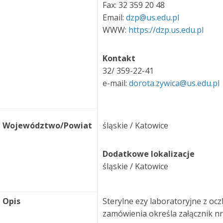
Fax: 32 359 20 48
Email:
dzp@us.edu.pl
WWW:
https://dzp.us.edu.pl
Kontakt
32/ 359-22-41
e-mail:
dorota.zywica@us.edu.pl
Województwo/Powiat
śląskie / Katowice
Dodatkowe lokalizacje
śląskie / Katowice
Opis
Sterylne ezy laboratoryjne z oc
zamówienia określa załącznik n