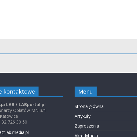
e kontaktowe
Menu
ja LAB / LABportal.pl
Strona główna
jonarzy Oblatów MN 3/1
 Katowice
Artykuły
48 32 726 30 50
Zaproszenia
a@lab.media.pl
Akredytacja