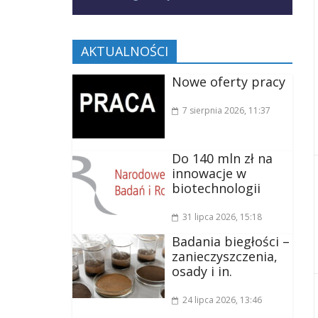
AKTUALNOŚCI
Nowe oferty pracy
7 sierpnia 2026
, 11:37
Do 140 mln zł na
innowacje w
biotechnologii
31 lipca 2026
, 15:18
Badania biegłości –
zanieczyszczenia,
osady i in.
24 lipca 2026
, 13:46