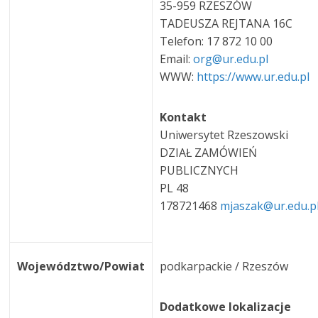
35-959 RZESZÓW
TADEUSZA REJTANA 16C
Telefon: 17 872 10 00
Email:
org@ur.edu.pl
WWW:
https://www.ur.edu.pl
Kontakt
Uniwersytet Rzeszowski
DZIAŁ ZAMÓWIEŃ
PUBLICZNYCH
PL 48
178721468
mjaszak@ur.edu.p
Województwo/Powiat
podkarpackie / Rzeszów
Dodatkowe lokalizacje