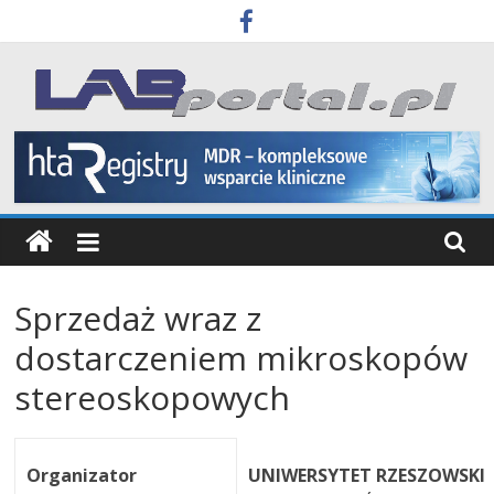
Skip
to
content
Labportal
Laboratoria
Aparatura
Badania
Sprzedaż wraz z
dostarczeniem mikroskopów
stereoskopowych
Organizator
UNIWERSYTET RZESZOWSKI