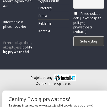
Wyposażenie
redakcja@lab.medi
a.pl
Przetargi
Przechodząc
Praca
dalej, akceptujesz
Informacje o
politykę
Reklama
plikach cookies
prywatności
Kontakt
(zobacz)
Przechodząc dalej,
akceptujesz
polity
kę prywatności
Projekt strony
©2026 Robie Sp. z o.o.
Cenimy Twoją prywatność
Ta strona internetowa wykorzystuje pliki cookie, aby poprawić