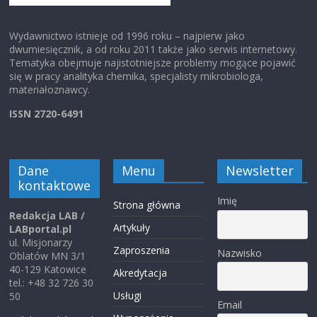
Wydawnictwo istnieje od 1996 roku – najpierw jako
dwumiesięcznik, a od roku 2011 także jako serwis internetowy.
Tematyka obejmuje najistotniejsze problemy mogące pojawić
się w pracy analityka chemika, specjalisty mikrobiologa,
materiałoznawcy.
ISSN 2720-6491
Dane
Menu
Newsletter
kontaktowe
Imię
Strona główna
Redakcja LAB /
Artykuły
LABportal.pl
ul. Misjonarzy
Zaproszenia
Nazwisko
Oblatów MN 3/1
40-129 Katowice
Akredytacja
tel.: +48 32 726 30
Usługi
50
Email