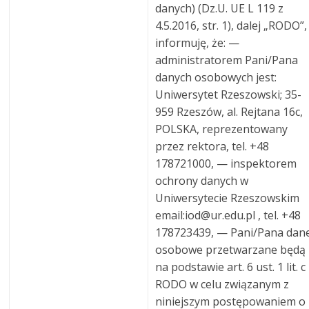
danych) (Dz.U. UE L 119 z
4.5.2016, str. 1), dalej „RODO”,
informuję, że: —
administratorem Pani/Pana
danych osobowych jest:
Uniwersytet Rzeszowski; 35-
959 Rzeszów, al. Rejtana 16c,
POLSKA, reprezentowany
przez rektora, tel. +48
178721000, — inspektorem
ochrony danych w
Uniwersytecie Rzeszowskim
email:iod@ur.edu.pl , tel. +48
178723439, — Pani/Pana dan
osobowe przetwarzane będą
na podstawie art. 6 ust. 1 lit. c
RODO w celu związanym z
niniejszym postępowaniem o