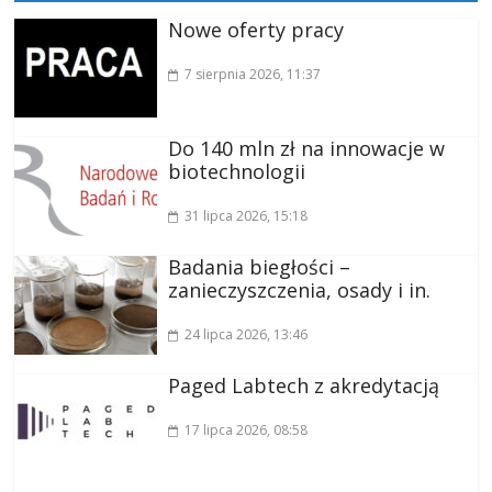
Nowe oferty pracy
7 sierpnia 2026
, 11:37
Do 140 mln zł na innowacje w
biotechnologii
31 lipca 2026
, 15:18
Badania biegłości –
zanieczyszczenia, osady i in.
24 lipca 2026
, 13:46
Paged Labtech z akredytacją
17 lipca 2026
, 08:58