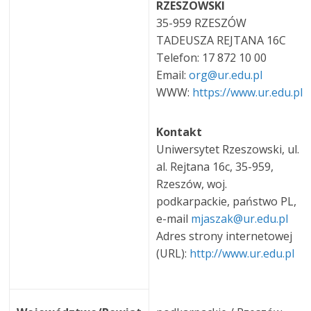
RZESZOWSKI
35-959 RZESZÓW
TADEUSZA REJTANA 16C
Telefon: 17 872 10 00
Email:
org@ur.edu.pl
WWW:
https://www.ur.edu.pl
Kontakt
Uniwersytet Rzeszowski, ul.
al. Rejtana 16c, 35-959,
Rzeszów, woj.
podkarpackie, państwo PL,
e-mail
mjaszak@ur.edu.pl
Adres strony internetowej
(URL):
http://www.ur.edu.pl