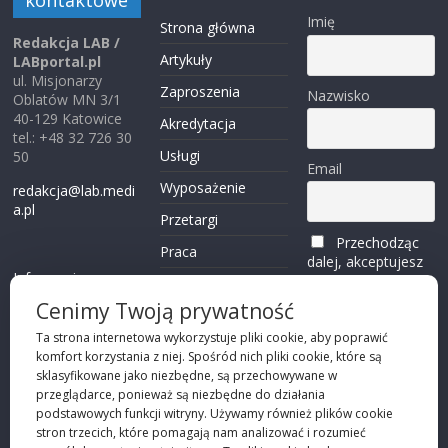
kontaktowe
Imię
Strona główna
Redakcja LAB /
Artykuły
LABportal.pl
ul. Misjonarzy
Zaproszenia
Nazwisko
Oblatów MN 3/1
40-129 Katowice
Akredytacja
tel.: +48 32 726 30
Usługi
50
Email
Wyposażenie
redakcja@lab.medi
a.pl
Przetargi
Przechodząc
Praca
dalej, akceptujesz
Informacje o
politykę
Reklama
plikach cookies
prywatności
Cenimy Twoją prywatność
Kontakt
(zobacz)
Ta strona internetowa wykorzystuje pliki cookie, aby poprawić
komfort korzystania z niej. Spośród nich pliki cookie, które są
Przechodząc dalej,
sklasyfikowane jako niezbędne, są przechowywane w
akceptujesz
polity
przeglądarce, ponieważ są niezbędne do działania
kę prywatności
podstawowych funkcji witryny. Używamy również plików cookie
stron trzecich, które pomagają nam analizować i rozumieć