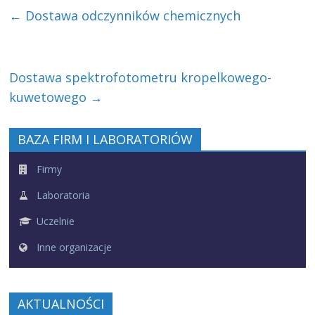
←
Dostawa odczynników chemicznych
Dostawa spektrofotometru kropelkowego-
kuwetowego
→
BAZA FIRM I LABORATORIÓW
Firmy
Laboratoria
Uczelnie
Inne organizacje
AKTUALNOŚCI