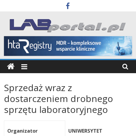
Skip
to
content
Labportal
Laboratoria
Aparatura
Badania
Sprzedaż wraz z
dostarczeniem drobnego
sprzętu laboratoryjnego
Organizator
UNIWERSYTET