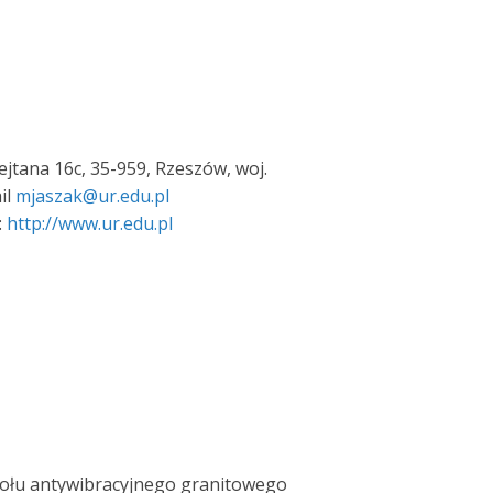
Rejtana 16c, 35-959, Rzeszów, woj.
il
mjaszak@ur.edu.pl
:
http://www.ur.edu.pl
tołu antywibracyjnego granitowego