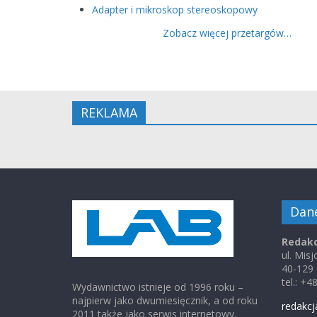
Adapter i mikroskop stereoskopowy
Zobacz więcej przetargów…
REKLAMA
Dan
Redakc
ul. Mis
40-129
tel.: +
Wydawnictwo istnieje od 1996 roku –
najpierw jako dwumiesięcznik, a od roku
redakcj
2011 także jako serwis internetowy.