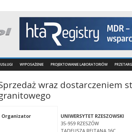
USŁUGI
WYPOSAŻENIE
PROJEKTOWANIE LABORATORIÓW
PRZETARG
Sprzedaż wraz dostarczeniem s
granitowego
Organizator
UNIWERSYTET RZESZOWSKI
35-959 RZESZÓW
TADEUSZA REJTANA 16C