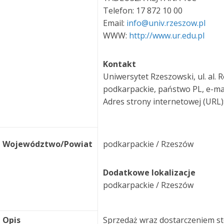
Telefon: 17 872 10 00
Email:
info@univ.rzeszow.pl
WWW:
http://www.ur.edu.pl
Kontakt
Uniwersytet Rzeszowski, ul. al. 
podkarpackie, państwo PL, e-ma
Adres strony internetowej (URL)
Województwo/Powiat
podkarpackie / Rzeszów
Dodatkowe lokalizacje
podkarpackie / Rzeszów
Opis
Sprzedaż wraz dostarczeniem s