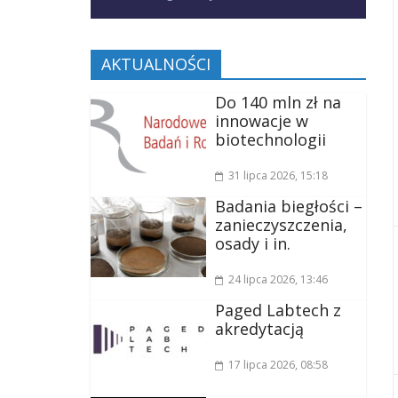
AKTUALNOŚCI
Do 140 mln zł na
innowacje w
biotechnologii
31 lipca 2026
, 15:18
Badania biegłości –
zanieczyszczenia,
osady i in.
24 lipca 2026
, 13:46
Paged Labtech z
akredytacją
17 lipca 2026
, 08:58