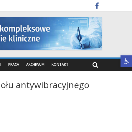
Otwórz pasek narzędzi
I
PRACA
ARCHIWUM
KONTAKT
tołu antywibracyjnego