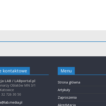
e kontaktowe
Menu
ja LAB / LABportal.pl
Strona główna
jonarzy Oblatów MN 3/1
 Katowice
Artykuły
48 32 726 30 50
Zaproszenia
a@lab.media.pl
Akredytacja