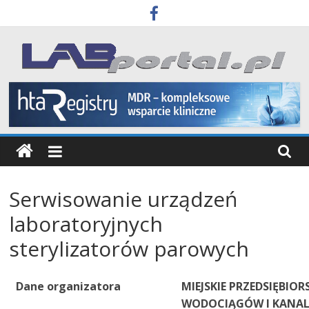
Skip
to
content
Labportal
Laboratoria
Aparatura
Badania
Serwisowanie urządzeń
laboratoryjnych
sterylizatorów parowych
Dane organizatora
MIEJSKIE PRZEDSIĘBIO
WODOCIĄGÓW I KANALI