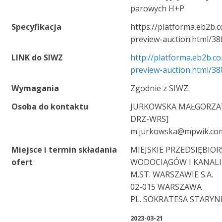
parowych H+P
Specyfikacja
https://platforma.eb2b.
preview-auction.html/3
LINK do SIWZ
http://platforma.eb2b.c
preview-auction.html/3
Wymagania
Zgodnie z SIWZ.
Osoba do kontaktu
JURKOWSKA MAŁGORZAT
DRZ-WRS]
m.jurkowska@mpwik.com
Miejsce i termin składania
MIEJSKIE PRZEDSIĘBIO
ofert
WODOCIĄGÓW I KANALI
M.ST. WARSZAWIE S.A.
02-015 WARSZAWA
PL. SOKRATESA STARYN
2023-03-21