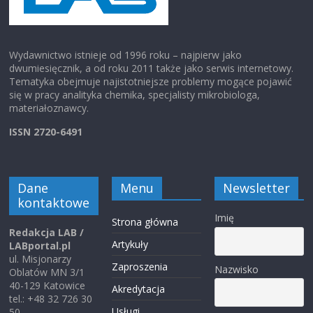
Wydawnictwo istnieje od 1996 roku – najpierw jako
dwumiesięcznik, a od roku 2011 także jako serwis internetowy.
Tematyka obejmuje najistotniejsze problemy mogące pojawić
się w pracy analityka chemika, specjalisty mikrobiologa,
materiałoznawcy.
ISSN 2720-6491
Dane
Menu
Newsletter
kontaktowe
Imię
Strona główna
Redakcja LAB /
Artykuły
LABportal.pl
ul. Misjonarzy
Zaproszenia
Nazwisko
Oblatów MN 3/1
40-129 Katowice
Akredytacja
tel.: +48 32 726 30
Usługi
50