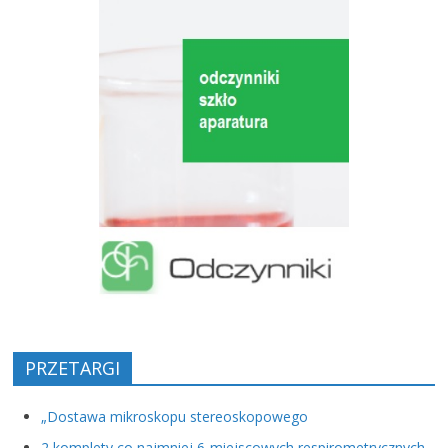
PRZETARGI
„Dostawa mikroskopu stereoskopowego
2 komplety co najmniej 6-miejscowych respirometrycznych