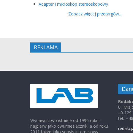
Adapter i mikroskop stereoskopowy
Zobacz więcej przetargów…
REKLAMA
Dan
Redakc
ul. Mis
40-129
tel.: +
Wydawnictwo istnieje od 1996 roku –
najpierw jako dwumiesięcznik, a od roku
redakcj
2011 także jako serwis internetowy.