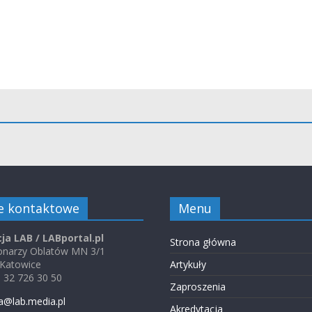
e kontaktowe
Menu
ja LAB / LABportal.pl
Strona główna
jonarzy Oblatów MN 3/1
 Katowice
Artykuły
48 32 726 30 50
Zaproszenia
a@lab.media.pl
Akredytacja