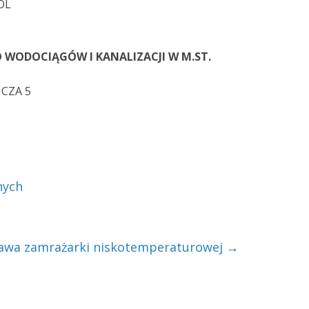
OL
O WODOCIĄGÓW I KANALIZACJI W M.ST.
ICZA 5
nych
awa zamrażarki niskotemperaturowej
→