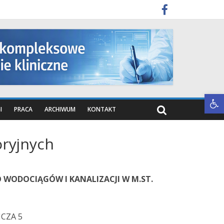
Otwórz pasek narzędzi
I
PRACA
ARCHIWUM
KONTAKT
oryjnych
O WODOCIĄGÓW I KANALIZACJI W M.ST.
ICZA 5