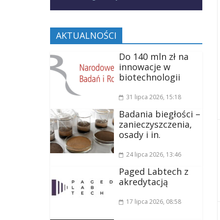
AKTUALNOŚCI
Do 140 mln zł na
innowacje w
biotechnologii
31 lipca 2026
, 15:18
Badania biegłości –
zanieczyszczenia,
osady i in.
24 lipca 2026
, 13:46
Paged Labtech z
akredytacją
17 lipca 2026
, 08:58