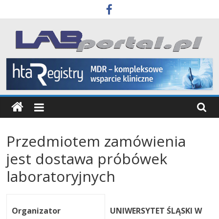
Skip
to
content
Labportal
Laboratoria
Aparatura
Badania
Przedmiotem zamówienia
jest dostawa próbówek
laboratoryjnych
Organizator
UNIWERSYTET ŚLĄSKI W