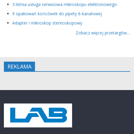
3-letnia usługa serwisowa mikroskopu elektronowego
9 opakowań końcówek do pipety 6-kanałowej
Adapter i mikroskop stereoskopowy
Zobacz więcej przetargów…
REKLAMA