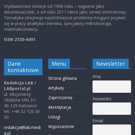
Wydawnictwo istnieje od 1996 roku – najpierw jako
dwumiesięcznik, a od roku 2011 także jako serwis internetowy.
Tematyka obejmuje najistotniejsze problemy mogące pojawić
się w pracy analityka chemika, specjalisty mikrobiologa,
materiałoznawcy.
ISSN 2720-6491
Dane
Menu
Newsletter
kontaktowe
Imię
Strona główna
Redakcja LAB /
Artykuły
LABportal.pl
ul. Misjonarzy
Zaproszenia
Nazwisko
Oblatów MN 3/1
40-129 Katowice
Akredytacja
tel.: +48 32 726 30
Usługi
50
Email
Wyposażenie
redakcja@lab.medi
a.pl