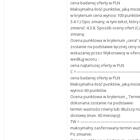
cena badanej oferty w PLN
Maksymalna ilość punktów, jaką może
w kryterium cena wynosi 100 punktó
3.4.1.) Opis zmiany, w tym tekst, któr
zmienić: 4.3.8. Sposób oceny ofert (C
zmianą:
Ocena punktowa w kryterium „cena”
zostanie na podstawie łącznej ceny o
wskazanej przez Wykonawcę w oferci
według wzoru :
cena najtańszej oferty w PLN
C = ———————————————— x 
cena badanej oferty w PLN
Maksymalna ilość punktów, jaką może
wynosi 60 punktów.
Ocena punktowa w kryterium „ Termi
dokonana zostanie na podstawie:
termin ważności równy lub dłuższy niż
dostawy (max. 60 miesięcy)
TW = ——————————————
maksymalny zaoferowany termin waż
Po zmianie: