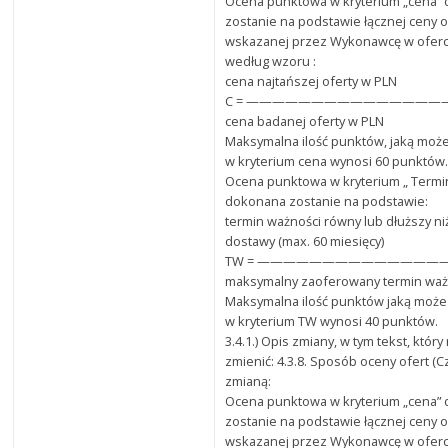
Ocena punktowa w kryterium „cena”
zostanie na podstawie łącznej ceny o
wskazanej przez Wykonawcę w oferci
według wzoru :
cena najtańszej oferty w PLN
C = ———————————————— x 
cena badanej oferty w PLN
Maksymalna ilość punktów, jaką może
w kryterium cena wynosi 60 punktów
Ocena punktowa w kryterium „ Termi
dokonana zostanie na podstawie:
termin ważności równy lub dłuższy niż
dostawy (max. 60 miesięcy)
TW = ——————————————
maksymalny zaoferowany termin waż
Maksymalna ilość punktów jaką może
w kryterium TW wynosi 40 punktów.
3.4.1.) Opis zmiany, w tym tekst, któr
zmienić: 4.3.8. Sposób oceny ofert (C
zmianą:
Ocena punktowa w kryterium „cena”
zostanie na podstawie łącznej ceny o
wskazanej przez Wykonawcę w oferci