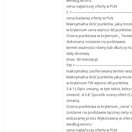
według wzoru :
cena najtańszej oferty w PLN
C = ———————————————— x 
cena badanej oferty w PLN
Maksymalna ilość punktów, jaką może
w kryterium cena wynosi 60 punktów
Ocena punktowa w kryterium „ Termi
dokonana zostanie na podstawie:
termin ważności równy lub dłuższy ni
daty dostawy
(max. 60 miesięcy)
TW = ——————————————
maksymalny zaoferowany termin waż
Maksymalna ilość punktów jaką może
w kryterium TW wynosi 40 punktów.
3.4.1.) Opis zmiany, w tym tekst, któr
zmienić: 4.3.8. Sposób oceny ofert (C
zmianą:
Ocena punktowa w kryterium „cena”
zostanie na podstawie łącznej ceny o
wskazanej przez Wykonawcę w oferci
według wzoru :
cena najtańszej oferty w PLN