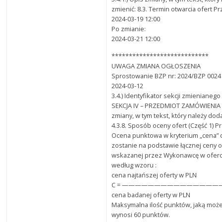
zmienić: 8.3. Termin otwarcia ofert P
2024-03-19 12:00
Po zmianie:
2024-03-21 12:00
****************************
UWAGA ZMIANA OGŁOSZENIA
Sprostowanie BZP nr: 2024/BZP 00241
2024-03-12
3.4.) Identyfikator sekcji zmienianego
SEKCJA IV – PRZEDMIOT ZAMÓWIENIA 3
zmiany, w tym tekst, który należy dod
4.3.8. Sposób oceny ofert (Część 1) P
Ocena punktowa w kryterium „cena”
zostanie na podstawie łącznej ceny o
wskazanej przez Wykonawcę w oferci
według wzoru :
cena najtańszej oferty w PLN
C = ———————————————— x 
cena badanej oferty w PLN
Maksymalna ilość punktów, jaką może
wynosi 60 punktów.