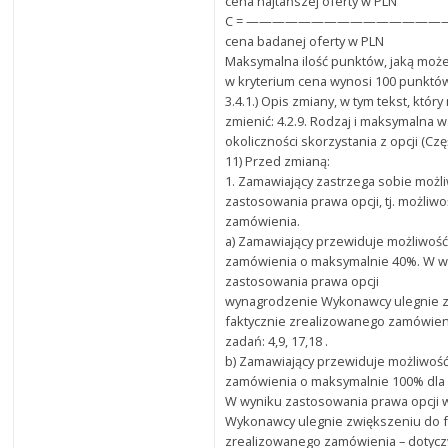
cena najtańszej oferty w PLN
C = ———————————————— x 
cena badanej oferty w PLN
Maksymalna ilość punktów, jaką może
w kryterium cena wynosi 100 punktó
3.4.1.) Opis zmiany, w tym tekst, któr
zmienić: 4.2.9. Rodzaj i maksymalna w
okoliczności skorzystania z opcji (C
11) Przed zmianą:
1. Zamawiający zastrzega sobie możl
zastosowania prawa opcji, tj. możliw
zamówienia.
a) Zamawiający przewiduje możliwoś
zamówienia o maksymalnie 40%. W w
zastosowania prawa opcji
wynagrodzenie Wykonawcy ulegnie 
faktycznie zrealizowanego zamówieni
zadań: 4,9, 17,18 .
b) Zamawiający przewiduje możliwoś
zamówienia o maksymalnie 100% dla 
W wyniku zastosowania prawa opcji
Wykonawcy ulegnie zwiększeniu do f
zrealizowanego zamówienia – dotyczy