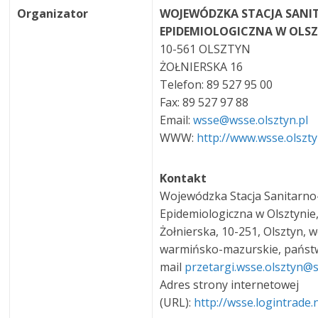
Organizator
WOJEWÓDZKA STACJA SANI
EPIDEMIOLOGICZNA W OLSZ
10-561 OLSZTYN
ŻOŁNIERSKA 16
Telefon: 89 527 95 00
Fax: 89 527 97 88
Email:
wsse@wsse.olsztyn.pl
WWW:
http://www.wsse.olszty
Kontakt
Wojewódzka Stacja Sanitarno
Epidemiologiczna w Olsztynie,
Żołnierska, 10-251, Olsztyn, w
warmińsko-mazurskie, państw
mail
przetargi.wsse.olsztyn@
Adres strony internetowej
(URL):
http://wsse.logintrade.