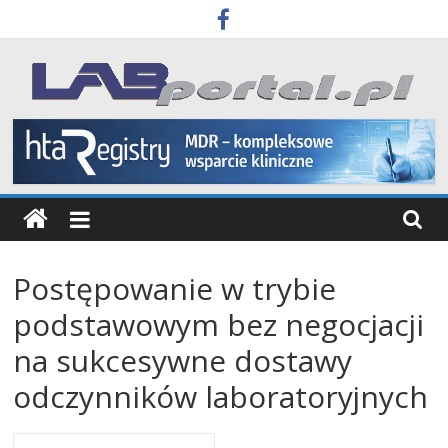
Skip
to
content
Labportal
Laboratoria
Aparatura
Badania
Postępowanie w trybie
podstawowym bez negocjacji
na sukcesywne dostawy
odczynników laboratoryjnych