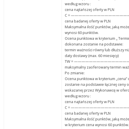
według wzoru :
cena najtańszej oferty w PLN
C = ———————————————— x 
cena badanej oferty w PLN
Maksymalna ilość punktów, jaką może
wynosi 60 punktów.
Ocena punktowa w kryterium „ Termi
dokonana zostanie na podstawie:
termin ważności równy lub dłuższy ni
daty dostawy (max. 60 miesięcy)
TW = ——————————————
maksymalny zaoferowany termin waż
Po zmianie:
Ocena punktowa w kryterium „cena”
zostanie na podstawie łącznej ceny o
wskazanej przez Wykonawcę w oferci
według wzoru :
cena najtańszej oferty w PLN
C = ———————————————— x 
cena badanej oferty w PLN
Maksymalna ilość punktów, jaką może
w kryterium cena wynosi 60 punktów