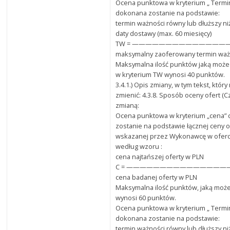
Ocena punktowa w kryterium „ Termi
dokonana zostanie na podstawie:
termin ważności równy lub dłuższy ni
daty dostawy (max. 60 miesięcy)
TW = ——————————————
maksymalny zaoferowany termin waż
Maksymalna ilość punktów jaką może
w kryterium TW wynosi 40 punktów.
3.4.1.) Opis zmiany, w tym tekst, któr
zmienić: 4.3.8. Sposób oceny ofert (C
zmianą:
Ocena punktowa w kryterium „cena”
zostanie na podstawie łącznej ceny o
wskazanej przez Wykonawcę w oferci
według wzoru :
cena najtańszej oferty w PLN
C = ———————————————— x 
cena badanej oferty w PLN
Maksymalna ilość punktów, jaką może
wynosi 60 punktów.
Ocena punktowa w kryterium „ Termi
dokonana zostanie na podstawie:
termin ważności równy lub dłuższy ni