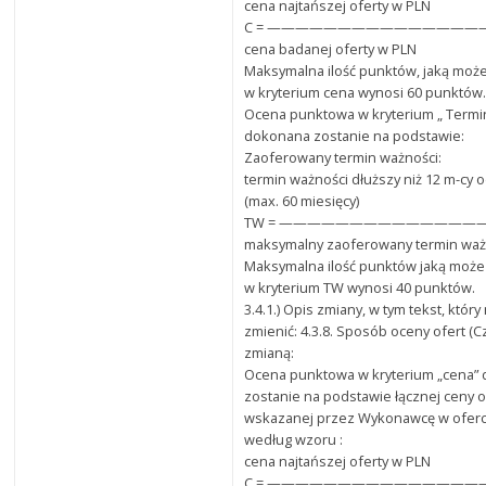
cena najtańszej oferty w PLN
C = ———————————————— x 
cena badanej oferty w PLN
Maksymalna ilość punktów, jaką może
w kryterium cena wynosi 60 punktów
Ocena punktowa w kryterium „ Termi
dokonana zostanie na podstawie:
Zaoferowany termin ważności:
termin ważności dłuższy niż 12 m-cy 
(max. 60 miesięcy)
TW = ——————————————
maksymalny zaoferowany termin waż
Maksymalna ilość punktów jaką może
w kryterium TW wynosi 40 punktów.
3.4.1.) Opis zmiany, w tym tekst, któr
zmienić: 4.3.8. Sposób oceny ofert (C
zmianą:
Ocena punktowa w kryterium „cena”
zostanie na podstawie łącznej ceny o
wskazanej przez Wykonawcę w oferci
według wzoru :
cena najtańszej oferty w PLN
C = ———————————————— x 