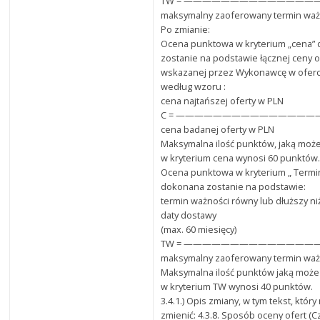
TW = ——————————————
maksymalny zaoferowany termin waż
Po zmianie:
Ocena punktowa w kryterium „cena”
zostanie na podstawie łącznej ceny o
wskazanej przez Wykonawcę w oferci
według wzoru :
cena najtańszej oferty w PLN
C = ———————————————— x 
cena badanej oferty w PLN
Maksymalna ilość punktów, jaką może
w kryterium cena wynosi 60 punktów
Ocena punktowa w kryterium „ Termi
dokonana zostanie na podstawie:
termin ważności równy lub dłuższy ni
daty dostawy
(max. 60 miesięcy)
TW = ——————————————
maksymalny zaoferowany termin waż
Maksymalna ilość punktów jaką może
w kryterium TW wynosi 40 punktów.
3.4.1.) Opis zmiany, w tym tekst, któr
zmienić: 4.3.8. Sposób oceny ofert (C