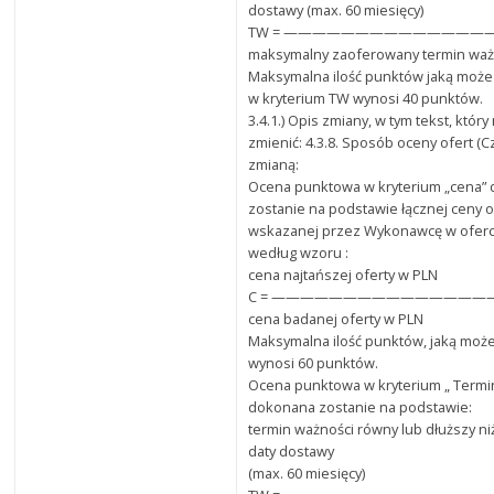
dostawy (max. 60 miesięcy)
TW = ——————————————
maksymalny zaoferowany termin waż
Maksymalna ilość punktów jaką może
w kryterium TW wynosi 40 punktów.
3.4.1.) Opis zmiany, w tym tekst, któr
zmienić: 4.3.8. Sposób oceny ofert (C
zmianą:
Ocena punktowa w kryterium „cena”
zostanie na podstawie łącznej ceny o
wskazanej przez Wykonawcę w oferci
według wzoru :
cena najtańszej oferty w PLN
C = ———————————————— x 
cena badanej oferty w PLN
Maksymalna ilość punktów, jaką może
wynosi 60 punktów.
Ocena punktowa w kryterium „ Termi
dokonana zostanie na podstawie:
termin ważności równy lub dłuższy ni
daty dostawy
(max. 60 miesięcy)