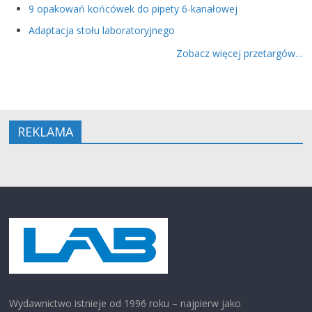
9 opakowań końcówek do pipety 6-kanałowej
Adaptacja stołu laboratoryjnego
Zobacz więcej przetargów…
REKLAMA
Wydawnictwo istnieje od 1996 roku – najpierw jako