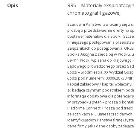
Opis
RR5 – Materiały eksploatacyj
chromatografii gazowej
Szanowni Państwo, Zwracamy się z 
prośbą o przedstawienie oferty na sp
dostawę materiałów dla Spółki. Szcz
niniejszego postępowania przedsta
Załącznikach do postępowania. ORLE
Spółka Akcyjna z siedzibą w Płocku, 
09-411 Płock; wpisana do Krajowego 
Sądowego prowadzonego przez Sąd 
Łodzi – Śródmieścia, XX Wydział Gos
Łodzi pod numerem: 0000628738 NIP:
kapitał zakładowy / kapitał wpłacony:
zł, będąca czynnym podatnikiem pod
Informacja dodatkowa dla potencjaln
W przypadku pytań – proszę o konta
Platformę Connect. Proszę pod treścią
załącznikach NIE umieszczać danych
identyfikujących Państwa firmę (syst
dane firmy, jak i dane osoby zadającej