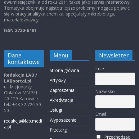
dwumiesięcznik, a od roku 2011 także jako serwis internetowy.
Tematyka obejmuje najistotniejsze problemy mogące pojawić
się w pracy analityka chemika, specjalisty mikrobiologa,
materiałoznawcy.
ISSN 2720-6491
Dane
Menu
Newsletter
kontaktowe
Imię
Strona główna
Redakcja LAB /
Artykuły
LABportal.pl
ul. Misjonarzy
Zaproszenia
Nazwisko
Oblatów MN 3/1
40-129 Katowice
Akredytacja
tel.: +48 32 726 30
Usługi
50
Email
Wyposażenie
redakcja@lab.medi
a.pl
Przetargi
Przechodząc