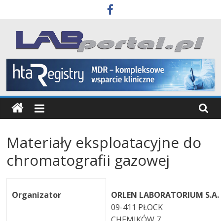
Skip
to
content
Labportal
Laboratoria
Aparatura
Badania
Materiały eksploatacyjne do
chromatografii gazowej
Organizator
ORLEN LABORATORIUM S.A.
09-411 PŁOCK
CHEMIKÓW 7