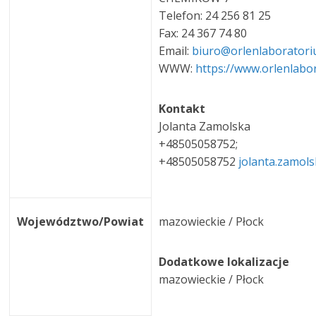
Telefon: 24 256 81 25
Fax: 24 367 74 80
Email:
biuro@orlenlaboratori
WWW:
https://www.orlenlabo
Kontakt
Jolanta Zamolska
+48505058752;
+48505058752
jolanta.zamol
Województwo/Powiat
mazowieckie / Płock
Dodatkowe lokalizacje
mazowieckie / Płock