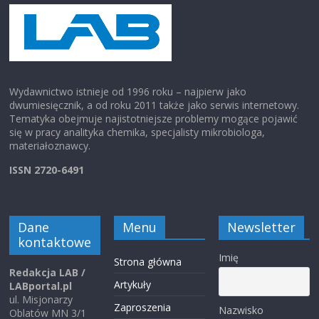
Wydawnictwo istnieje od 1996 roku – najpierw jako
dwumiesięcznik, a od roku 2011 także jako serwis internetowy.
Tematyka obejmuje najistotniejsze problemy mogące pojawić
się w pracy analityka chemika, specjalisty mikrobiologa,
materiałoznawcy.
ISSN 2720-6491
Dane
Menu
Newsletter
kontaktowe
Imię
Strona główna
Redakcja LAB /
Artykuły
LABportal.pl
ul. Misjonarzy
Zaproszenia
Nazwisko
Oblatów MN 3/1