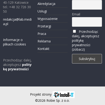
40-129 Katowice
Akredytacja
tel.: +48 32 726 30
Usługi
50
Email
Wyposażenie
redakcja@lab.medi
a.pl
Przetargi
Przechodząc
Praca
dalej, akceptujesz
Informacje o
politykę
Reklama
plikach cookies
prywatności
Kontakt
(zobacz)
Przechodząc dalej,
akceptujesz
polity
kę prywatności
Projekt strony
©2026 Robie Sp. z o.o.