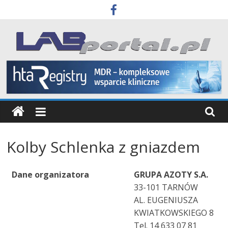
Skip
to
content
Labportal
Laboratoria
Aparatura
Badania
Kolby Schlenka z gniazdem
Dane organizatora
GRUPA AZOTY S.A.
33-101 TARNÓW
AL. EUGENIUSZA
KWIATKOWSKIEGO 8
Tel. 14 633 07 81