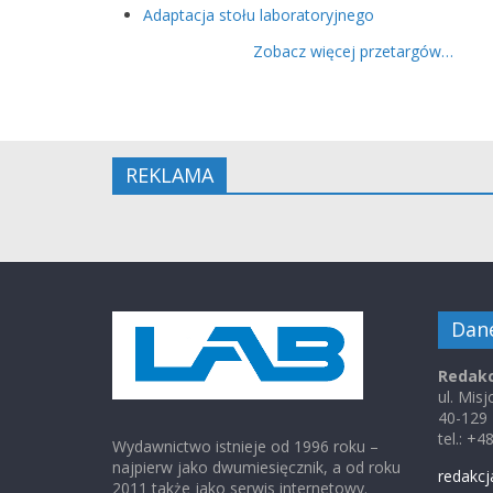
Adaptacja stołu laboratoryjnego
Zobacz więcej przetargów…
REKLAMA
Dan
Redakc
ul. Mis
40-129
tel.: +
Wydawnictwo istnieje od 1996 roku –
najpierw jako dwumiesięcznik, a od roku
redakcj
2011 także jako serwis internetowy.