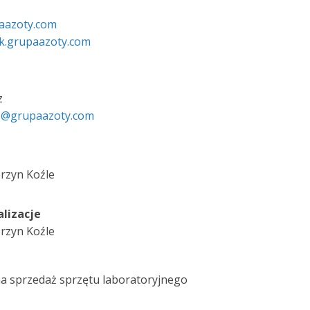
aazoty.com
ak.grupaazoty.com
z
cz@grupaazoty.com
erzyn Koźle
lizacje
erzyn Koźle
na sprzedaż sprzętu laboratoryjnego