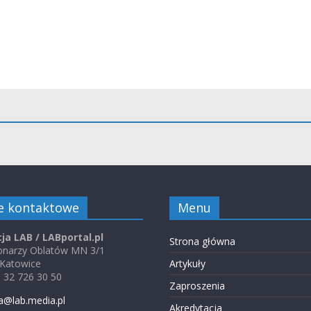
e kontaktowe
Menu
ja LAB / LABportal.pl
Strona główna
jonarzy Oblatów MN 3/1
 Katowice
Artykuły
48 32 726 30 50
Zaproszenia
a@lab.media.pl
Akredytacja