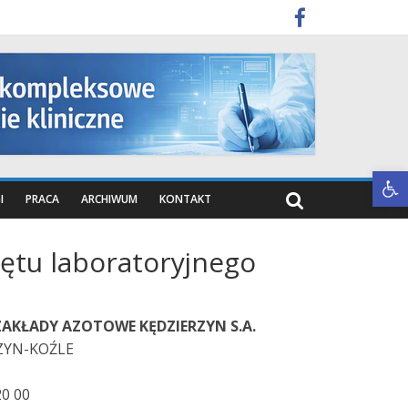
Otwórz pasek narzędzi
I
PRACA
ARCHIWUM
KONTAKT
zętu laboratoryjnego
AKŁADY AZOTOWE KĘDZIERZYN S.A.
ZYN-KOŹLE
20 00