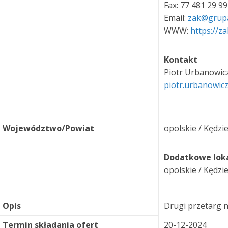
Fax: 77 481 29 99
Email:
zak@grup
WWW:
https://z
Kontakt
Piotr Urbanowic
piotr.urbanowi
Województwo/Powiat
opolskie / Kędzi
Dodatkowe loka
opolskie / Kędzi
Opis
Drugi przetarg 
Termin składania ofert
20-12-2024