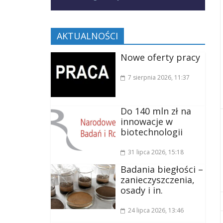
AKTUALNOŚCI
Nowe oferty pracy
7 sierpnia 2026
, 11:37
Do 140 mln zł na
innowacje w
biotechnologii
31 lipca 2026
, 15:18
Badania biegłości –
zanieczyszczenia,
osady i in.
24 lipca 2026
, 13:46