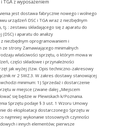
 i TGA z wyposażeniem
ienia jest dostawa fabrycznie nowego i wolnego
tawu urządzeń DSC i TGA wraz z niezbędnym
j. : zestawu składającego się z aparatu do
 (DSC) i aparatu do analizy
 z niezbędnym oprogramowaniem i
 ze strony Zamawiającego minimalnych
rodzaju właściwości sprzętu, o którym mowa w
dzeń, części składowe i przynależności
rzęt jak wyżej (tzw. Opis techniczno-zakresowy
cznik nr 2 SWZ.3. W zakres dostawy stanowiącej
wchodzi minimum: 1) Sprzedaż i dostarczenie
zętu w miejsce (zwane dalej „Miejscem
dować się będzie w Plewiskach k/Poznania.
enia Sprzętu podaje § 3 ust. 1 Wzoru Umowy
anie do eksploatacji dostarczonego Sprzętu w
co najmniej: wykonanie stosownych czynności
ładowych i innych elementów; pierwsze