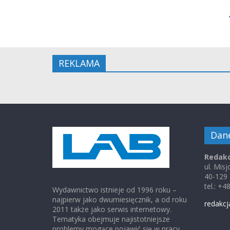
REKLAMA
Dan
Redakc
ul. Mis
40-129
tel.: +
Wydawnictwo istnieje od 1996 roku –
najpierw jako dwumiesięcznik, a od roku
redakcj
2011 także jako serwis internetowy.
Tematyka obejmuje najistotniejsze
problemy mogące pojawić się w pracy