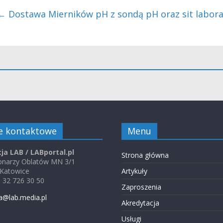
←
Dostawa Mierników pH z sondą pH oraz sit labora
e kontaktowe
Menu
ja LAB / LABportal.pl
Strona główna
jonarzy Oblatów MN 3/1
 Katowice
Artykuły
48 32 726 30 50
Zaproszenia
a@lab.media.pl
Akredytacja
Usługi