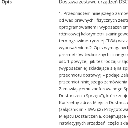
Opis
Dostawa zestawu urządzeń DSC
1. Przedmiotem niniejszego zamów
od wad prawnych i fizycznych zes
oprogramowaniem i wyposażeniem, t
różnicowej kalorymetrii skaningowej
termograwimetrycznej (TGA) wraz
wyposażeniem.2. Opis wymaganych
parametrów technicznych i innego 
ust. 1 powyżej, jak też rodzaj urzą
(wyposażenie) składające się na sp
przedmiotu dostawy) – podaje Załą
przedmiot niniejszego zamówienia 
Zamawiającemu zaoferowanego Spr
Dostarczenia Sprzętu”), które znaj
Konkretny adres Miejsca Dostarcz
(załącznik nr 7 SWZ);2) Przygotow
Miejscu Dostarczenia, obejmujące 
instalacyjnych urządzeń, części sk