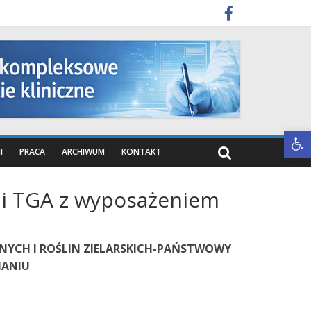
Otwórz pasek narzędzi
I
PRACA
ARCHIWUM
KONTAKT
 i TGA z wyposażeniem
NYCH I ROŚLIN ZIELARSKICH-PAŃSTWOWY
NANIU