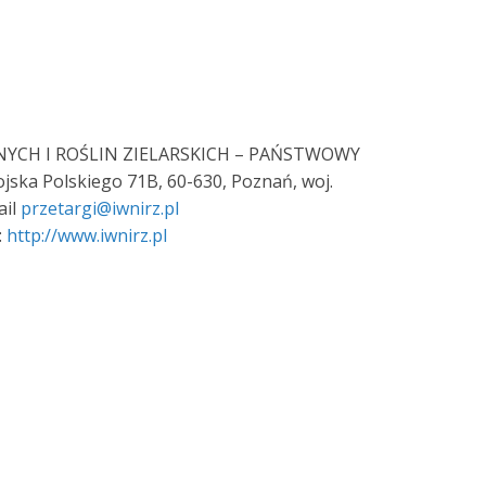
YCH I ROŚLIN ZIELARSKICH – PAŃSTWOWY
ska Polskiego 71B, 60-630, Poznań, woj.
ail
przetargi@iwnirz.pl
:
http://www.iwnirz.pl