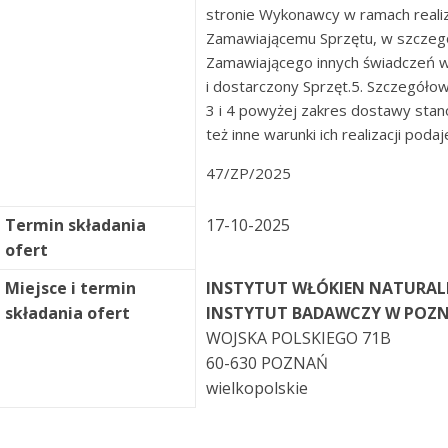
stronie Wykonawcy w ramach reali
Zamawiającemu Sprzętu, w szczegól
Zamawiającego innych świadczeń w
i dostarczony Sprzęt.5. Szczegółow
3 i 4 powyżej zakres dostawy stan
też inne warunki ich realizacji po
47/ZP/2025
Termin składania
17-10-2025
ofert
Miejsce i termin
INSTYTUT WŁÓKIEN NATURAL
składania ofert
INSTYTUT BADAWCZY W POZ
WOJSKA POLSKIEGO 71B
60-630 POZNAŃ
wielkopolskie