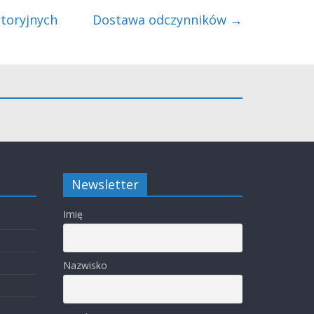
toryjnych
Dostawa odczynników
→
Newsletter
Imię
Nazwisko