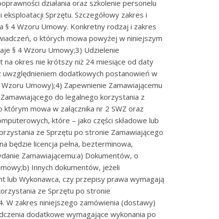
oprawności działania oraz szkolenie personelu
 eksploatacji Sprzętu. Szczegółowy zakres i
a § 4 Wzoru Umowy. Konkretny rodzaj i zakres
wiadczeń, o których mowa powyżej w niniejszym
daje § 4 Wzoru Umowy;3) Udzielenie
 na okres nie krótszy niż 24 miesiące od daty
z uwzględnieniem dodatkowych postanowień w
 3 Wzoru Umowy);4) Zapewnienie Zamawiającemu
h Zamawiającego do legalnego korzystania z
 którym mowa w załącznika nr 2 SWZ oraz
mputerowych, które – jako części składowe lub
korzystania ze Sprzętu po stronie Zamawiającego
a będzie licencja pełna, bezterminowa,
ydanie Zamawiającemu:a) Dokumentów, o
Umowy;b) Innych dokumentów, jeżeli
nt lub Wykonawca, czy przepisy prawa wymagają
orzystania ze Sprzętu po stronie
4. W zakres niniejszego zamówienia (dostawy)
adczenia dodatkowe wymagające wykonania po