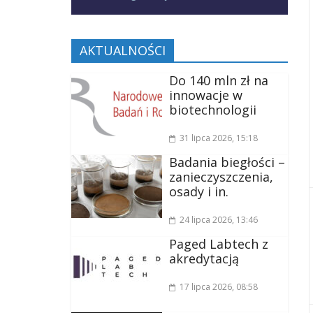
AKTUALNOŚCI
Do 140 mln zł na
innowacje w
biotechnologii
31 lipca 2026
, 15:18
Badania biegłości –
zanieczyszczenia,
osady i in.
24 lipca 2026
, 13:46
Paged Labtech z
akredytacją
17 lipca 2026
, 08:58