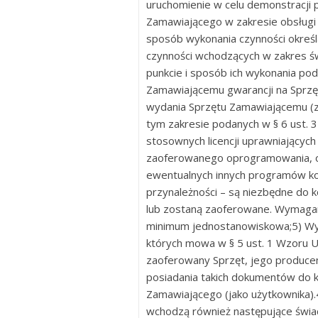
uruchomienie w celu demonstracji p
Zamawiającego w zakresie obsługi i
sposób wykonania czynności określ
czynności wchodzących w zakres ś
punkcie i sposób ich wykonania po
Zamawiającemu gwarancji na Sprzęt
wydania Sprzętu Zamawiającemu (
tym zakresie podanych w § 6 ust.
stosownych licencji uprawniającyc
zaoferowanego oprogramowania, o
ewentualnych innych programów ko
przynależności – są niezbędne do 
lub zostaną zaoferowane. Wymagan
minimum jednostanowiskowa;5) W
których mowa w § 5 ust. 1 Wzoru 
zaoferowany Sprzęt, jego produce
posiadania takich dokumentów do k
Zamawiającego (jako użytkownika).
wchodzą również następujące świ