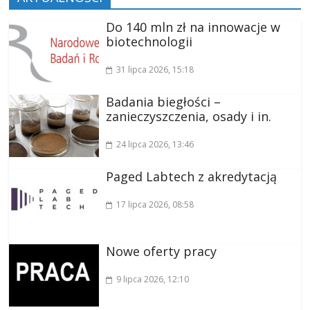
Do 140 mln zł na innowacje w
biotechnologii
31 lipca 2026
, 15:18
Badania biegłości –
zanieczyszczenia, osady i in.
24 lipca 2026
, 13:46
Paged Labtech z akredytacją
17 lipca 2026
, 08:58
Nowe oferty pracy
9 lipca 2026
, 12:10