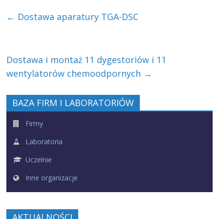
←
Dostawa aparatury TGA-DSC
Dostawa i montaż 11 dygestoriów i 11
wentylatorów chemoodpornych
→
BAZA FIRM I LABORATORIÓW
Firmy
Laboratoria
Uczelnie
Inne organizacje
AKTUALNOŚCI