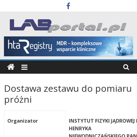
Skip
to
content
Labportal
Laboratoria
Aparatura
Badania
Dostawa zestawu do pomiaru
próżni
Organizator
INSTYTUT FIZYKI JĄDROWEJ 
HENRYKA
NIEWODNICZAŃSKIEGO PAN