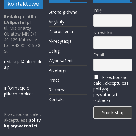
kontaktowe
Imię
Strona główna
Redakcja LAB /
Artykuły
LABportal.pl
ul. Misjonarzy
Zaproszenia
Nazwisko
Oblatów MN 3/1
40-129 Katowice
Akredytacja
tel.: +48 32 726 30
Usługi
50
Email
Wyposażenie
redakcja@lab.medi
a.pl
Przetargi
Przechodząc
Praca
dalej, akceptujesz
Informacje o
politykę
Reklama
plikach cookies
prywatności
Kontakt
(zobacz)
Przechodząc dalej,
akceptujesz
polity
kę prywatności