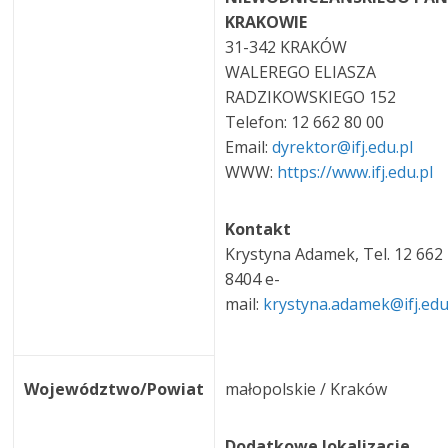
KRAKOWIE
31-342 KRAKÓW
WALEREGO ELIASZA
RADZIKOWSKIEGO 152
Telefon: 12 662 80 00
Email:
dyrektor@ifj.edu.pl
WWW:
https://www.ifj.edu.pl
Kontakt
Krystyna Adamek, Tel. 12 662
8404 e-
mail:
krystyna.adamek@ifj.edu
Województwo/Powiat
małopolskie / Kraków
Dodatkowe lokalizacje