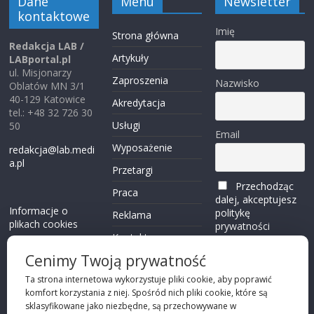
Dane
Menu
Newsletter
kontaktowe
Imię
Strona główna
Redakcja LAB /
Artykuły
LABportal.pl
ul. Misjonarzy
Zaproszenia
Nazwisko
Oblatów MN 3/1
40-129 Katowice
Akredytacja
tel.: +48 32 726 30
Usługi
50
Email
Wyposażenie
redakcja@lab.medi
a.pl
Przetargi
Przechodząc
Praca
dalej, akceptujesz
Informacje o
politykę
Reklama
plikach cookies
prywatności
Kontakt
(zobacz)
Cenimy Twoją prywatność
Przechodząc dalej,
Ta strona internetowa wykorzystuje pliki cookie, aby poprawić
akceptujesz
polity
komfort korzystania z niej. Spośród nich pliki cookie, które są
kę prywatności
sklasyfikowane jako niezbędne, są przechowywane w