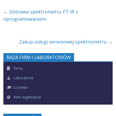
←
Dostawa spektrometru FT-IR z
oprogramowaniem
Zakup usługi serwisowej spektrometru
→
BAZA FIRM I LABORATORIÓW
Firmy
Laboratoria
Uczelnie
Inne organizacje