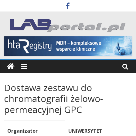
Skip
to
content
Labportal
Laboratoria
Aparatura
Badania
Dostawa zestawu do
chromatografii żelowo-
permeacyjnej GPC
Organizator
UNIWERSYTET