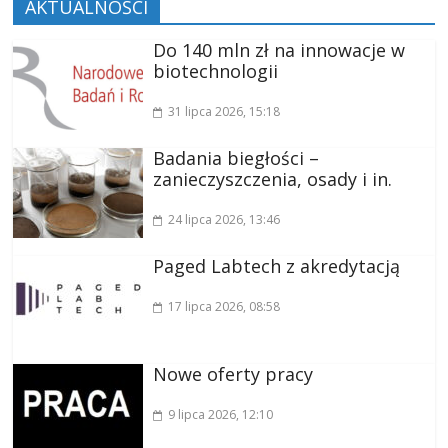
AKTUALNOŚCI
Do 140 mln zł na innowacje w
biotechnologii
31 lipca 2026
, 15:18
Badania biegłości –
zanieczyszczenia, osady i in.
24 lipca 2026
, 13:46
Paged Labtech z akredytacją
17 lipca 2026
, 08:58
Nowe oferty pracy
9 lipca 2026
, 12:10