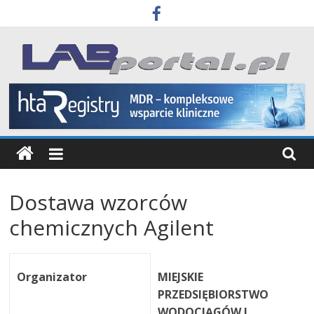
Skip
to
content
Labportal
Laboratoria
Aparatura
Badania
Dostawa wzorców
chemicznych Agilent
Organizator
MIEJSKIE
PRZEDSIĘBIORSTWO
WODOCIĄGÓW I