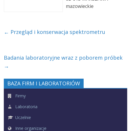
mazowieckie
←
Przegląd i konserwacja spektrometru
Badania laboratoryjne wraz z poborem próbek
→
BAZA FIRM I LABORATORIÓW
Firmy
Laboratoria
Uczelnie
Inne organizacje