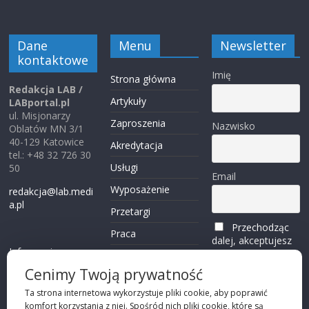
Dane
Menu
Newsletter
kontaktowe
Imię
Strona główna
Redakcja LAB /
Artykuły
LABportal.pl
ul. Misjonarzy
Zaproszenia
Nazwisko
Oblatów MN 3/1
40-129 Katowice
Akredytacja
tel.: +48 32 726 30
Usługi
50
Email
Wyposażenie
redakcja@lab.medi
a.pl
Przetargi
Przechodząc
Praca
dalej, akceptujesz
Informacje o
politykę
Reklama
plikach cookies
prywatności
Cenimy Twoją prywatność
Kontakt
(zobacz)
Ta strona internetowa wykorzystuje pliki cookie, aby poprawić
komfort korzystania z niej. Spośród nich pliki cookie, które są