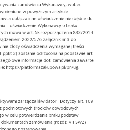
konywania zamówienia Wykonawcy, wobec
wymienione w powyższym artykule
nawca dołącza inne oświadczenie niezbędne do
ia – oświadczenie Wykonawcy o braku
rych mowa w art. 5k rozporządzenia 833/2014
ądzeniem 2022/576 załącznik nr 3 do
 nie złoży oświadczenia wymaganej treści
1 ppkt 2) zostanie odrzucona na podstawie art.
.Szczegółowe informacje dot. zamówienia zawarte
ie: https://platformazakupowa.pl/pn/ug.
ktywami zarządza likwidator : Dotyczy art. 109
kaz podmiotowych środków dowodowych
o w celu potwierdzenia braku podstaw
w dokumentach zamówienia (rozdz. VII SWZ)
adzonego postępowania.