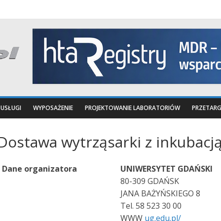
USŁUGI
WYPOSAŻENIE
PROJEKTOWANIE LABORATORIÓW
PRZETARG
Dostawa wytrząsarki z inkubacj
Dane organizatora
UNIWERSYTET GDAŃSKI
80-309 GDAŃSK
JANA BAŻYŃSKIEGO 8
Tel. 58 523 30 00
WWW
ug.edu.pl/