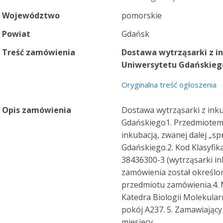
Województwo
pomorskie
Powiat
Gdańsk
Treść zamówienia
Dostawa wytrząsarki z in
Uniwersytetu Gdańskieg
Oryginalna treść ogłoszenia
Opis zamówienia
Dostawa wytrząsarki z inku
Gdańskiego1. Przedmiotem 
inkubacją, zwanej dalej „sp
Gdańskiego.2. Kod Klasyfi
38436300-3 (wytrząsarki in
zamówienia został określon
przedmiotu zamówienia.4. M
Katedra Biologii Molekularn
pokój A237. 5. Zamawiając
miesięcy.