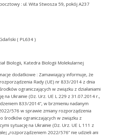
s pocztowy : ul. Wita Stwosza 59, pokój A237
Gdański ( PL634 )
ł Biologii, Katedra Biologii Molekularnej
rmacje dodatkowe : Zamawiający informuje, że
 rozporządzenia Rady (UE) nr 833/2014 z dnia
 środków ograniczających w związku z działaniami
ję na Ukrainie (Dz. Urz. UE L 229 z 31.07.2014 r.,
rządzeniem 833/2014”, w brzmieniu nadanym
2022/576 w sprawie zmiany rozporządzenia
o środków ograniczających w związku z
ącymi sytuację na Ukrainie (Dz. Urz. UE L 111 z
dalej „rozporządzeniem 2022/576” nie udzieli ani