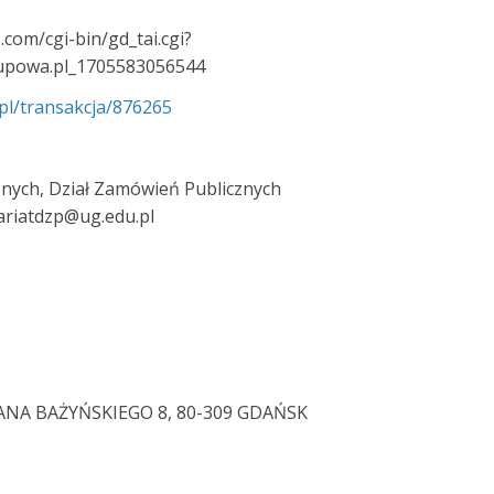
.com/cgi-bin/gd_tai.cgi?
upowa.pl_1705583056544
pl/transakcja/876265
nych, Dział Zamówień Publicznych
ariatdzp@ug.edu.pl
ANA BAŻYŃSKIEGO 8, 80-309 GDAŃSK