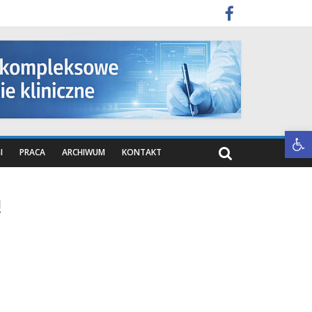
Otwórz pasek narzędzi
I
PRACA
ARCHIWUM
KONTAKT
ą