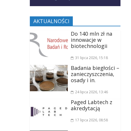
AKTUALNOŚCI
Do 140 mln zł na
innowacje w
biotechnologii
31 lipca 2026
, 15:18
Badania biegłości –
zanieczyszczenia,
osady i in.
24 lipca 2026
, 13:46
Paged Labtech z
akredytacją
17 lipca 2026
, 08:58