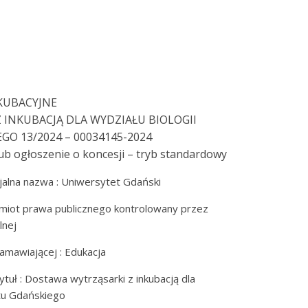
KUBACYJNE
INKUBACJĄ DLA WYDZIAŁU BIOLOGII
O 13/2024 – 00034145-2024
ub ogłoszenie o koncesji – tryb standardowy
jalna nazwa : Uniwersytet Gdański
miot prawa publicznego kontrolowany przez
lnej
 zamawiającej : Edukacja
tuł : Dostawa wytrząsarki z inkubacją dla
etu Gdańskiego