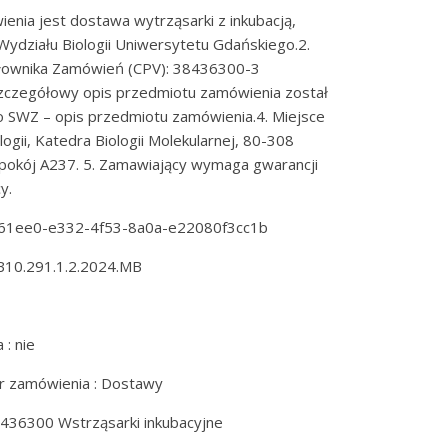
enia jest dostawa wytrząsarki z inkubacją,
 Wydziału Biologii Uniwersytetu Gdańskiego.2.
Słownika Zamówień (CPV): 38436300-3
 Szczegółowy opis przedmiotu zamówienia został
do SWZ – opis przedmiotu zamówienia.4. Miejsce
ogii, Katedra Biologii Molekularnej, 80-308
 pokój A237. 5. Zamawiający wymaga gwarancji
y.
9c961ee0-e332-4f53-8a0a-e22080f3cc1b
5B10.291.1.2.2024.MB
: nie
er zamówienia : Dostawy
38436300 Wstrząsarki inkubacyjne