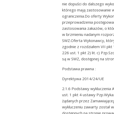
nie dopuści do dalszego wy
którego mają zastosowanie 
ograniczenia.Do oferty Wyko
przeprowadzenia postępowan
zastosowania zakazów, o któ
w brzmieniu nadanym rozporz
SWZ.Oferta Wykonawcy, który
zgodnie z rozdziałem VII pkt 
226 ust. 1 pkt 2) lit. c) Pzp
są w SWZ, dostępnej na stron
Podstawa prawna :
Dyrektywa 2014/24/UE
2.1.6 Podstawy wykluczenia A
ust. 1 pkt 4 ustawy Pzp.Wy
żądanych przez Zamawiająceg
wykluczeniu zawarty został 
dostępnych na stronie prow