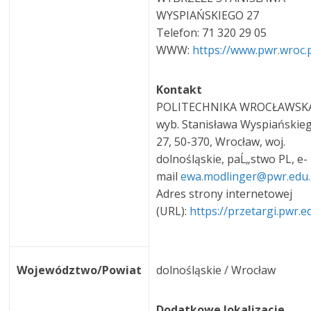
WYSPIAŃSKIEGO 27
Telefon: 71 320 29 05
WWW:
https://www.pwr.wroc.
Kontakt
POLITECHNIKA WROCŁAWSKA,
wyb. Stanisława Wyspiańskie
27, 50-370, Wrocław, woj.
dolnośląskie, paĹ„stwo PL, e-
mail
ewa.modlinger@pwr.edu
Adres strony internetowej
(URL):
https://przetargi.pwr.e
Województwo/Powiat
dolnośląskie / Wrocław
Dodatkowe lokalizacje