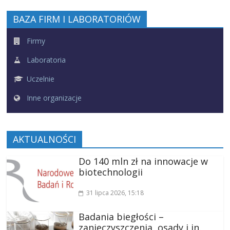
BAZA FIRM I LABORATORIÓW
Firmy
Laboratoria
Uczelnie
Inne organizacje
AKTUALNOŚCI
Do 140 mln zł na innowacje w
biotechnologii
31 lipca 2026
, 15:18
Badania biegłości –
zanieczyszczenia, osady i in.