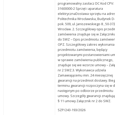
programowalny zasilacz DC Kod CPV:
31600000-2 Sprzęt i aparatura
elektrycznaDostawa sprzętu na adre
Politechnika Wrocławska, Budynek D
pok. 509, ul. Janiszewskiego 8 , 50-37
Wrocław. 2. Szczegółowy opis przed
zamówienia znajduje się w Załączniku
do SWZ – Opis przedmiotu zamówien
OPZ. Szczegółowy zakres wykonania
przedmiotu zamówienia, będący
projektowanymi postanowieniami u
w sprawie zamówienia publicznego,
znajduje się we wzorze umowy – Zał
nr 2 SWZ.3. Wykonawca udziela
Zamawiającemu min. 24 miesięcznej
gwarancji na przedmiot dostawy. Bie
terminu gwarancji rozpoczyna się w 
następnym po odbiorze przedmiotu
umowy. Szczegóły gwarancji znajdują
§ 11 umowy Załącznik nr 2 do SWZ.
SZP/243-193/2026