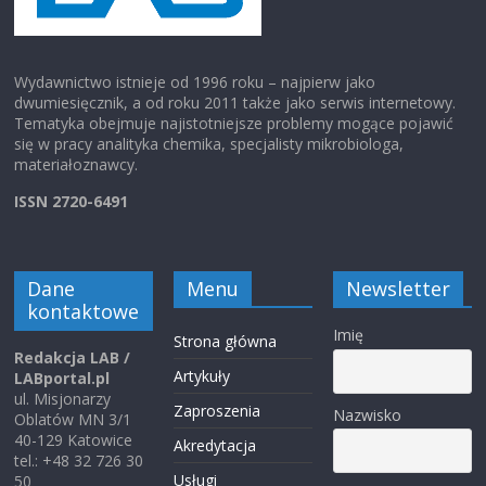
Wydawnictwo istnieje od 1996 roku – najpierw jako
dwumiesięcznik, a od roku 2011 także jako serwis internetowy.
Tematyka obejmuje najistotniejsze problemy mogące pojawić
się w pracy analityka chemika, specjalisty mikrobiologa,
materiałoznawcy.
ISSN 2720-6491
Dane
Menu
Newsletter
kontaktowe
Imię
Strona główna
Redakcja LAB /
Artykuły
LABportal.pl
ul. Misjonarzy
Zaproszenia
Nazwisko
Oblatów MN 3/1
40-129 Katowice
Akredytacja
tel.: +48 32 726 30
Usługi
50