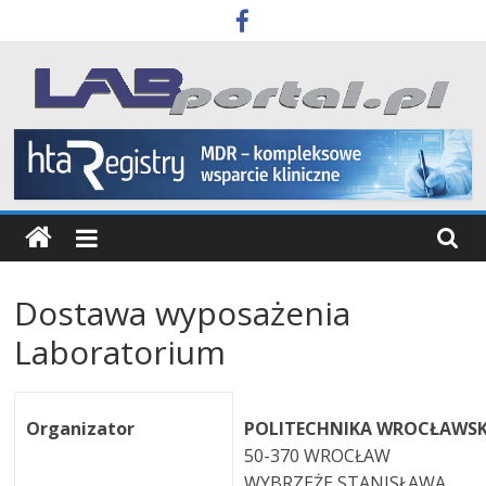
Skip
to
content
Labportal
Laboratoria
Aparatura
Badania
Dostawa wyposażenia
Laboratorium
Organizator
POLITECHNIKA WROCŁAWS
50-370 WROCŁAW
WYBRZEŻE STANISŁAWA