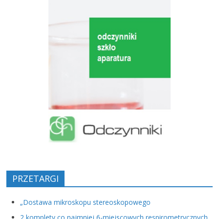
PRZETARGI
„Dostawa mikroskopu stereoskopowego
2 komplety co najmniej 6-miejscowych respirometrycznych