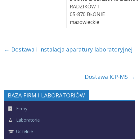
RADZIKÓW 1
05-870 BŁONIE
mazowieckie
←
Dostawa i instalacja aparatury laboratoryjnej
Dostawa ICP-MS
→
BAZA FIRM I LABORATORIÓW
Firmy
Laboratoria
Uczelnie