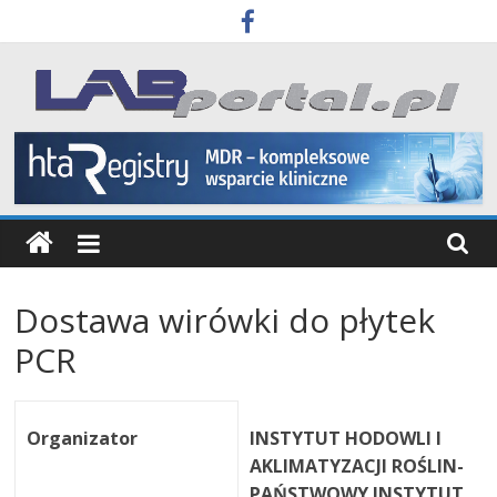
Skip
to
content
Labportal
Laboratoria
Aparatura
Badania
Dostawa wirówki do płytek
PCR
Organizator
INSTYTUT HODOWLI I
AKLIMATYZACJI ROŚLIN-
PAŃSTWOWY INSTYTUT