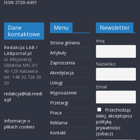
ISSN 2720-6491
Dane
Menu
Newsletter
kontaktowe
Imię
Strona główna
Redakcja LAB /
Artykuły
LABportal.pl
ul. Misjonarzy
Zaproszenia
Nazwisko
Oblatów MN 3/1
40-129 Katowice
Akredytacja
tel.: +48 32 726 30
Usługi
50
Email
Wyposażenie
redakcja@lab.medi
a.pl
Przetargi
Przechodząc
Praca
dalej, akceptujesz
Informacje o
politykę
Reklama
plikach cookies
prywatności
Kontakt
(zobacz)