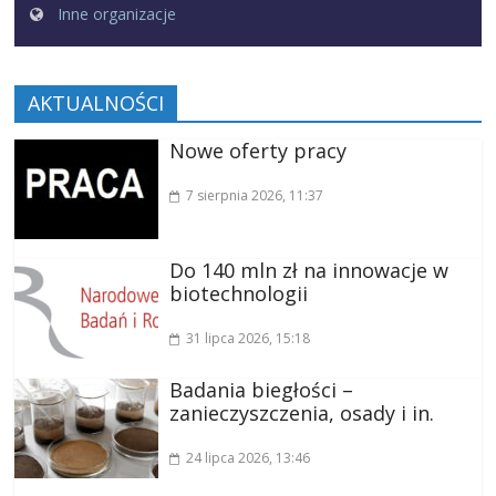
Inne organizacje
AKTUALNOŚCI
Nowe oferty pracy
7 sierpnia 2026
, 11:37
Do 140 mln zł na innowacje w
biotechnologii
31 lipca 2026
, 15:18
Badania biegłości –
zanieczyszczenia, osady i in.
24 lipca 2026
, 13:46