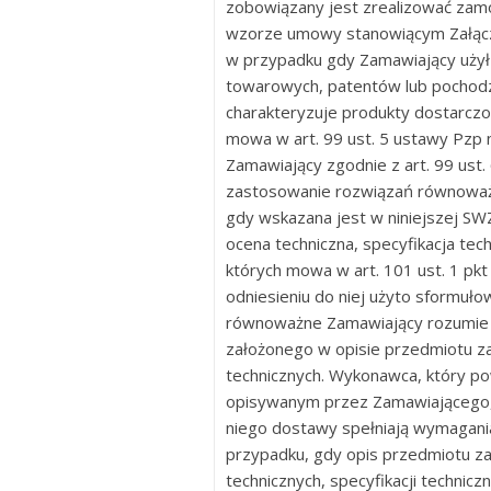
zobowiązany jest zrealizować zam
wzorze umowy stanowiącym Załączn
w przypadku gdy Zamawiający użył
towarowych, patentów lub pochodze
charakteryzuje produkty dostarcz
mowa w art. 99 ust. 5 ustawy Pzp 
Zamawiający zgodnie z art. 99 us
zastosowanie rozwiązań równoważ
gdy wskazana jest w niniejszej SW
ocena techniczna, specyfikacja tech
których mowa w art. 101 ust. 1 pkt 
odniesieniu do niej użyto sformuło
równoważne Zamawiający rozumie ta
założonego w opisie przedmiotu z
technicznych. Wykonawca, który p
opisywanym przez Zamawiającego,
niego dostawy spełniają wymagani
przypadku, gdy opis przedmiotu za
technicznych, specyfikacji technicz