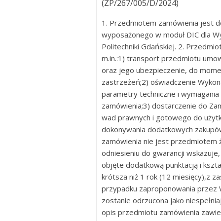
(ZP/267/005/D/2024)
1. Przedmiotem zamówienia jest 
wyposażonego w moduł DIC dla Wydz
Politechniki Gdańskiej. 2. Przedmi
m.in.:1) transport przedmiotu um
oraz jego ubezpieczenie, do mom
zastrzeżeń;2) oświadczenie Wykon
parametry techniczne i wymagania
zamówienia;3) dostarczenie do Za
wad prawnych i gotowego do użytko
dokonywania dodatkowych zakupów
zamówienia nie jest przedmiotem 
odniesieniu do gwarancji wskazuje
objęte dodatkową punktacją i kszta
krótsza niż 1 rok (12 miesięcy),z 
przypadku zaproponowania przez W
zostanie odrzucona jako niespełn
opis przedmiotu zamówienia zawie