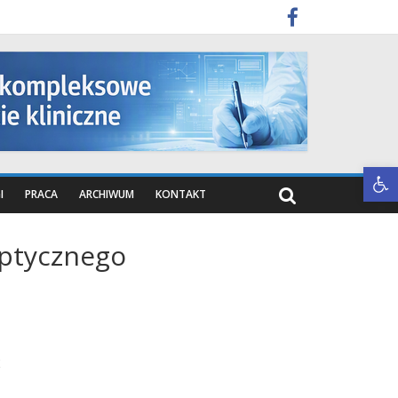
Otwórz pasek narzędzi
I
PRACA
ARCHIWUM
KONTAKT
ptycznego
2