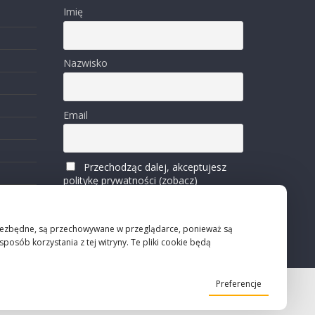
Imię
Nazwisko
Email
Przechodząc dalej, akceptujesz
politykę prywatności (zobacz)
ko niezbędne, są przechowywane w przeglądarce, ponieważ są
osób korzystania z tej witryny. Te pliki cookie będą
Preferencje
Projekt strony