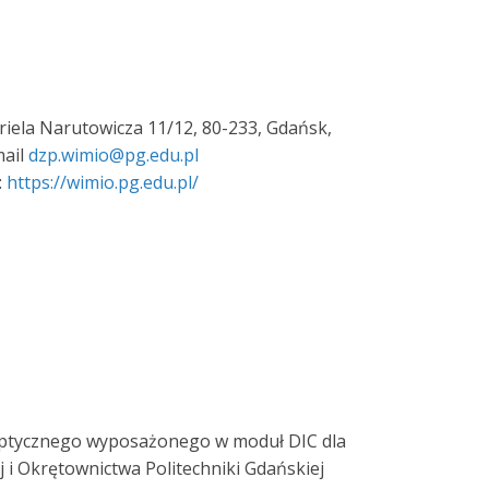
briela Narutowicza 11/12, 80-233, Gdańsk,
mail
dzp.wimio@pg.edu.pl
:
https://wimio.pg.edu.pl/
ptycznego wyposażonego w moduł DIC dla
j i Okrętownictwa Politechniki Gdańskiej