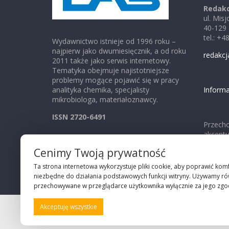
Redakc
ul. Mis
40-129
tel.: +
Wydawnictwo istnieje od 1996 roku –
najpierw jako dwumiesięcznik, a od roku
redakcj
2011 także jako serwis internetowy.
Tematyka obejmuje najistotniejsze
problemy mogące pojawić się w pracy
analityka chemika, specjalisty
Informa
mikrobiologa, materiałoznawcy.
ISSN 2720-6491
Przecho
akcept
Cenimy Twoją prywatność
Ta strona internetowa wykorzystuje pliki cookie, aby poprawić komf
niezbędne do działania podstawowych funkcji witryny. Używamy równ
przechowywane w przeglądarce użytkownika wyłącznie za jego zgod
Akceptuję wszystkie
©2026 Robie Sp. z o.o.