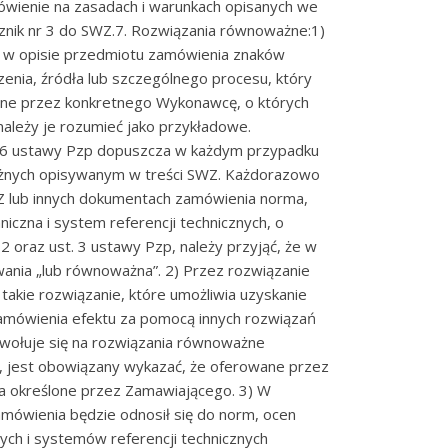
ówienie na zasadach i warunkach opisanych we
ik nr 3 do SWZ.7. Rozwiązania równoważne:1)
 w opisie przedmiotu zamówienia znaków
nia, źródła lub szczególnego procesu, który
one przez konkretnego Wykonawcę, o których
należy je rozumieć jako przykładowe.
t. 6 ustawy Pzp dopuszcza w każdym przypadku
nych opisywanym w treści SWZ. Każdorazowo
Z lub innych dokumentach zamówienia norma,
niczna i system referencji technicznych, o
2 oraz ust. 3 ustawy Pzp, należy przyjąć, że w
wania „lub równoważna”. 2) Przez rozwiązanie
kie rozwiązanie, które umożliwia uzyskanie
amówienia efektu za pomocą innych rozwiązań
owołuje się na rozwiązania równoważne
 jest obowiązany wykazać, że oferowane przez
a określone przez Zamawiającego. 3) W
mówienia będzie odnosił się do norm, ocen
nych i systemów referencji technicznych