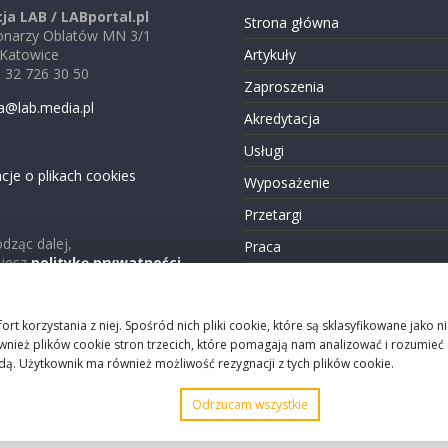
ja LAB / LABportal.pl
Strona główna
jonarzy Oblatów MN 3/1
 Katowice
Artykuły
48 32 726 30 50
Zaproszenia
a@lab.media.pl
Akredytacja
Usługi
cje o plikach cookies
Wyposażenie
Przetargi
dząc dalej,
Praca
ujesz
politykę prywatności
Reklama
Kontakt
ort korzystania z niej. Spośród nich pliki cookie, które są sklasyfikowane ja
ież plików cookie stron trzecich, które pomagają nam analizować i rozumieć sp
ą. Użytkownik ma również możliwość rezygnacji z tych plików cookie.
Odrzucam wszystkie