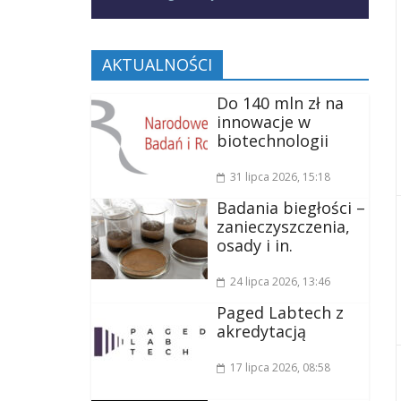
AKTUALNOŚCI
Do 140 mln zł na
innowacje w
biotechnologii
31 lipca 2026
, 15:18
Badania biegłości –
zanieczyszczenia,
osady i in.
24 lipca 2026
, 13:46
Paged Labtech z
akredytacją
17 lipca 2026
, 08:58