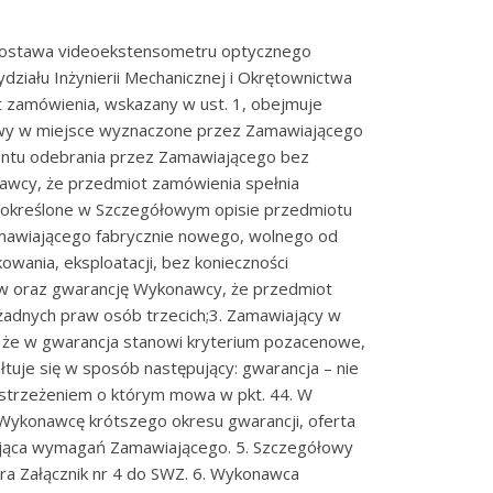
dostawa videoekstensometru optycznego
iału Inżynierii Mechanicznej i Okrętownictwa
ot zamówienia, wskazany w ust. 1, obejmuje
owy w miejsce wyznaczone przez Zamawiającego
entu odebrania przez Zamawiającego bez
awcy, że przedmiot zamówienia spełnia
 określone w Szczegółowym opisie przedmiotu
mawiającego fabrycznie nowego, wolnego od
wania, eksploatacji, bez konieczności
 oraz gwarancję Wykonawcy, że przedmiot
żadnych praw osób trzecich;3. Zamawiający w
, że w gwarancja stanowi kryterium pozacenowe,
łtuje się w sposób następujący: gwarancja – nie
zastrzeżeniem o którym mowa w pkt. 44. W
ykonawcę krótszego okresu gwarancji, oferta
iająca wymagań Zamawiającego. 5. Szczegółowy
ra Załącznik nr 4 do SWZ. 6. Wykonawca