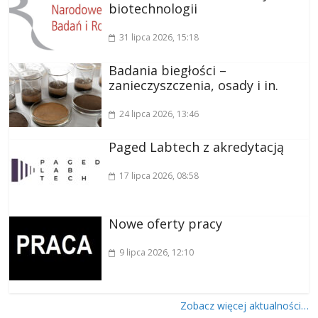
biotechnologii
31 lipca 2026
, 15:18
Badania biegłości –
zanieczyszczenia, osady i in.
24 lipca 2026
, 13:46
Paged Labtech z akredytacją
17 lipca 2026
, 08:58
Nowe oferty pracy
9 lipca 2026
, 12:10
Zobacz więcej aktualności…