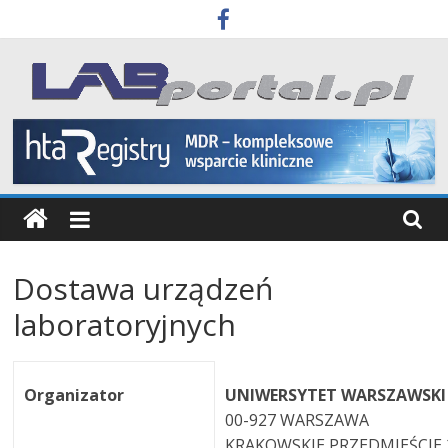
Skip
to
content
Labportal
Laboratoria
Aparatura
Badania
Dostawa urządzeń
laboratoryjnych
Organizator
UNIWERSYTET WARSZAWSKI
00-927 WARSZAWA
KRAKOWSKIE PRZEDMIEŚCIE 