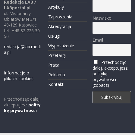
Redakcja LAB /
Artykuły
LABportal.pl
ul. Misjonarzy
Zaproszenia
Nazwisko
Oblatów MN 3/1
40-129 Katowice
Akredytacja
tel.: +48 32 726 30
Usługi
50
Email
Wyposażenie
redakcja@lab.medi
a.pl
Przetargi
Przechodząc
Praca
dalej, akceptujesz
Informacje o
politykę
Reklama
plikach cookies
prywatności
Kontakt
(zobacz)
Przechodząc dalej,
akceptujesz
polity
kę prywatności