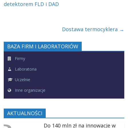
detektorem FLD i DAD
Dostawa termocyklera
→
BAZA FIRM I LABORATORIÓW
Firmy
Laboratoria
Uczelnie
Inne organizacje
AKTUALNOŚCI
Do 140 mln zł na innowacje w