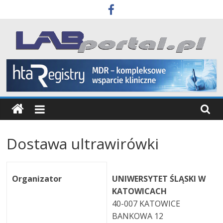
Skip
to
content
Labportal
Laboratoria
Aparatura
Badania
Dostawa ultrawirówki
Organizator
UNIWERSYTET ŚLĄSKI W
KATOWICACH
40-007 KATOWICE
BANKOWA 12