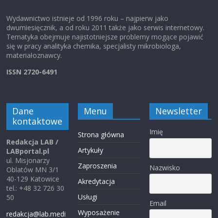
Wydawnictwo istnieje od 1996 roku – najpierw jako
dwumiesięcznik, a od roku 2011 także jako serwis internetowy.
Tematyka obejmuje najistotniejsze problemy mogące pojawić
się w pracy analityka chemika, specjalisty mikrobiologa,
materiałoznawcy.
ISSN 2720-6491
Dane
Menu
Newsletter
kontaktowe
Imię
Strona główna
Redakcja LAB /
Artykuły
LABportal.pl
ul. Misjonarzy
Zaproszenia
Nazwisko
Oblatów MN 3/1
40-129 Katowice
Akredytacja
tel.: +48 32 726 30
Usługi
50
Email
Wyposażenie
redakcja@lab.medi