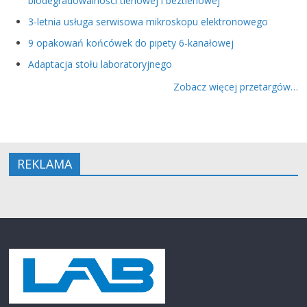
biodegradowalności tlenowej i beztlenowej
3-letnia usługa serwisowa mikroskopu elektronowego
9 opakowań końcówek do pipety 6-kanałowej
Adaptacja stołu laboratoryjnego
Zobacz więcej przetargów…
REKLAMA