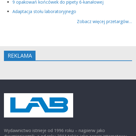
9 opakowań końcówek do pipety 6-kanałowej
Adaptacja stołu laboratoryjnego
Zobacz więcej przetargów…
REKLAMA
Wydawnictwo istnieje od 1996 roku – najpierw jako