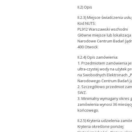
II.2) Opis
II.2.3) Miejsce świadczenia usłu
Kod NUTS:
PL912 Warszawski wschodni
Główne miejsce lub lokalizacja r
Narodowe Centrum Badań Jądrow
400 Otwock
II.2.4) Opis zamówienia:
1. Przedmiotem zamówienia je
ultra-czystej wody na użytek 
na Swobodnych Elektronach „Po
Narodowego Centrum Badań J
2. Szczegółowo przedmiot zamó
SWZ.
3. Minimalny wymagany okres g
zamówienia wynosi 36 miesięcy
końcowego.
II.2.5) Kryteria udzielenia zamó
Kryteria określone poniżej