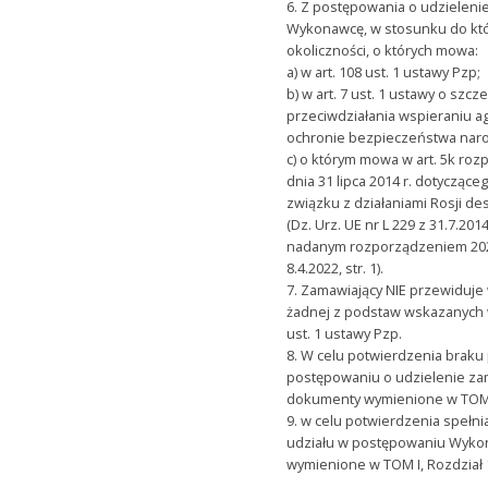
6. Z postępowania o udzieleni
Wykonawcę, w stosunku do któ
okoliczności, o których mowa:
a) w art. 108 ust. 1 ustawy Pzp;
b) w art. 7 ust. 1 ustawy o sz
przeciwdziałania wspieraniu ag
ochronie bezpieczeństwa na
c) o którym mowa w art. 5k roz
dnia 31 lipca 2014 r. dotycząc
związku z działaniami Rosji des
(Dz. Urz. UE nr L 229 z 31.7.201
nadanym rozporządzeniem 2022/
8.4.2022, str. 1).
7. Zamawiający NIE przewiduj
żadnej z podstaw wskazanych w
ust. 1 ustawy Pzp.
8. W celu potwierdzenia braku
postępowaniu o udzielenie z
dokumenty wymienione w TOM I,
9. w celu potwierdzenia speł
udziału w postępowaniu Wyko
wymienione w TOM I, Rozdział 1