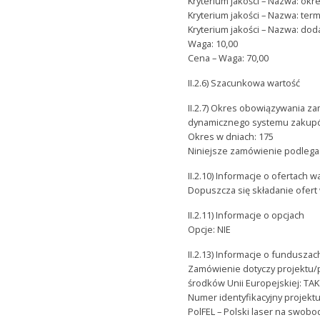
Kryterium jakości – Nazwa: okre
Kryterium jakości – Nazwa: termi
Kryterium jakości – Nazwa: do
Waga: 10,00
Cena – Waga: 70,00
II.2.6) Szacunkowa wartość
II.2.7) Okres obowiązywania 
dynamicznego systemu zaku
Okres w dniach: 175
Niniejsze zamówienie podlega
II.2.10) Informacje o ofertach 
Dopuszcza się składanie ofert
II.2.11) Informacje o opcjach
Opcje: NIE
II.2.13) Informacje o funduszac
Zamówienie dotyczy projektu
środków Unii Europejskiej: TAK
Numer identyfikacyjny projektu
PolFEL – Polski laser na swob