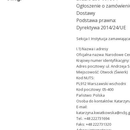
Ogłoszenie o zamówieni
Dostawy
Podstawa prawna:
Dyrektywa 2014/24/UE
Sekcja I: Instytucja zamawiając
I.1) Nazwa i adresy
Oficjalna nazwa: Narodowe C
Krajowy numer identyfikacyjny:
Adres pocztowy: ul. Andrzeja S
Miejscowość: Otwock (Świerk)
Kod NUTS:
PL912 Warszawski wschodni
Kod pocztowy: 05-400
Państwo: Polska
Osoba do kontaktów: Katarzyn
E-mail:
katarzyna.kwiatkowska@ncbj.g
Tel.: +48 222731694
Faks: +48 222731320
Adresy internetowe: