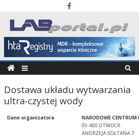
Skip
to
content
Labportal
Laboratoria
Aparatura
Badania
Dostawa układu wytwarzania
ultra-czystej wody
Dane organizatora
NARODOWE CENTRUM 
05-400 OTWOCK
ANDRZEJA SOŁTANA 7