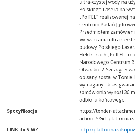
ultra-czystej wody na u
Polskiego Lasera na Sw
„PolFEL” realizowanej 
Centrum Badań Jądrowyc
Przedmiotem zamówienia
wytwarzania ultra-czyst
budowy Polskiego Lase
Elektronach „PolFEL” rea
Narodowego Centrum B
Otwocku. 2. Szczegółow
opisany został w Tomie I
wymagany okres gwaranc
zamówienia wynosi 36 mie
odbioru końcowego.
Specyfikacja
https://tender-attachmen
action=5&id=platforma
LINK do SIWZ
http://platformazakupow