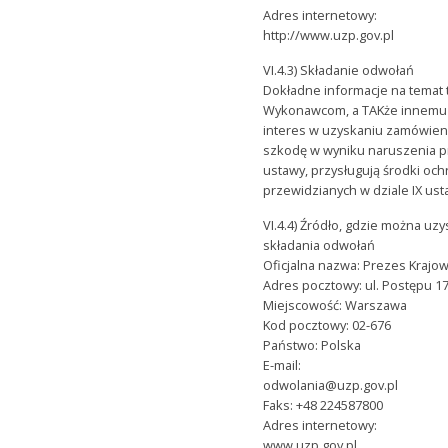
Adres internetowy:
http://www.uzp.gov.pl
VI.4.3) Składanie odwołań
Dokładne informacje na temat
Wykonawcom, a TAKże innemu p
interes w uzyskaniu zamówieni
szkodę w wyniku naruszenia 
ustawy, przysługują środki oc
przewidzianych w dziale IX usta
VI.4.4) Źródło, gdzie można uz
składania odwołań
Oficjalna nazwa: Prezes Krajo
Adres pocztowy: ul. Postępu 1
Miejscowość: Warszawa
Kod pocztowy: 02-676
Państwo: Polska
E-mail:
odwolania@uzp.gov.pl
Faks: +48 224587800
Adres internetowy:
www.uzp.gov.pl