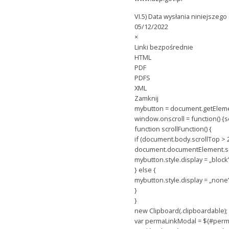
VI.5) Data wysłania niniejszego
05/12/2022
×
Linki bezpośrednie
HTML
PDF
PDFS
XML
Zamknij
mybutton = document.getElement
window.onscroll = function() {sc
function scrollFunction() {
if (document.body.scrollTop > 
document.documentElement.scr
mybutton.style.display = „block”
} else {
mybutton.style.display = „none”
}
}
new Clipboard(.clipboardable);
var permaLinkModal = $(#perm