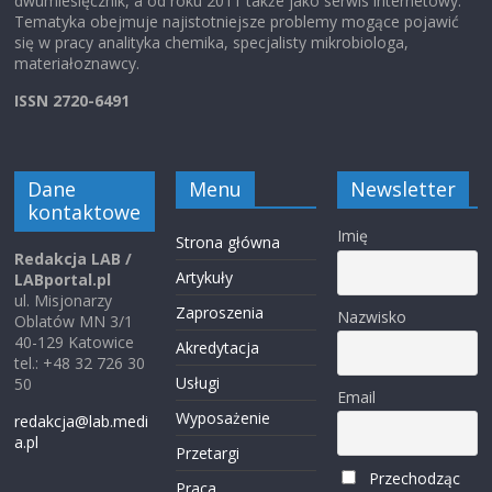
dwumiesięcznik, a od roku 2011 także jako serwis internetowy.
Tematyka obejmuje najistotniejsze problemy mogące pojawić
się w pracy analityka chemika, specjalisty mikrobiologa,
materiałoznawcy.
ISSN 2720-6491
Dane
Menu
Newsletter
kontaktowe
Imię
Strona główna
Redakcja LAB /
Artykuły
LABportal.pl
ul. Misjonarzy
Zaproszenia
Nazwisko
Oblatów MN 3/1
40-129 Katowice
Akredytacja
tel.: +48 32 726 30
Usługi
50
Email
Wyposażenie
redakcja@lab.medi
a.pl
Przetargi
Przechodząc
Praca