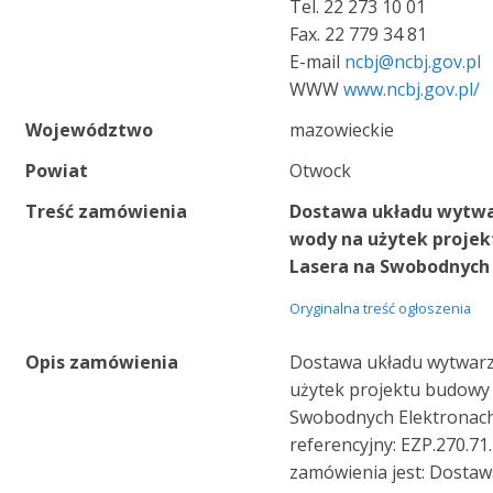
Tel. 22 273 10 01
Fax. 22 779 34 81
E-mail
ncbj@ncbj.gov.pl
WWW
www.ncbj.gov.pl/
Województwo
mazowieckie
Powiat
Otwock
Treść zamówienia
Dostawa układu wytwar
wody na użytek projek
Lasera na Swobodnych 
Oryginalna treść ogłoszenia
Opis zamówienia
Dostawa układu wytwarza
użytek projektu budowy
Swobodnych Elektronac
referencyjny: EZP.270.7
zamówienia jest: Dosta