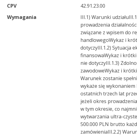
CPV
42.91.23.00
Wymagania
III.1) Warunki udziałuIII.
prowadzenia działalnoś
związane z wpisem do r
handlowegoWykaz i krót
dotyczyIII.1.2) Sytuacja 
finansowaWykaz i krótki o
nie dotyczyIII.1.3) Zdolno
zawodoweWykaz i krótki o
Warunek zostanie spełni
wykaże się wykonaniem
ostatnich trzech lat prze
jeżeli okres prowadzenia 
w tym okresie, co najmn
wytwarzania ultra-czyste
500.000 PLN brutto każda
zamówieniaIII.2.2) Warun