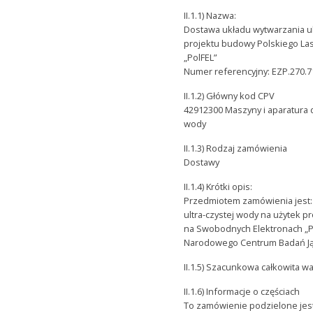
II.1.1) Nazwa:
Dostawa układu wytwarzania ul
projektu budowy Polskiego La
„PolFEL”
Numer referencyjny: EZP.270.7
II.1.2) Główny kod CPV
42912300 Maszyny i aparatura d
wody
II.1.3) Rodzaj zamówienia
Dostawy
II.1.4) Krótki opis:
Przedmiotem zamówienia jest:
ultra-czystej wody na użytek 
na Swobodnych Elektronach „Po
Narodowego Centrum Badań J
II.1.5) Szacunkowa całkowita w
II.1.6) Informacje o częściach
To zamówienie podzielone jest 