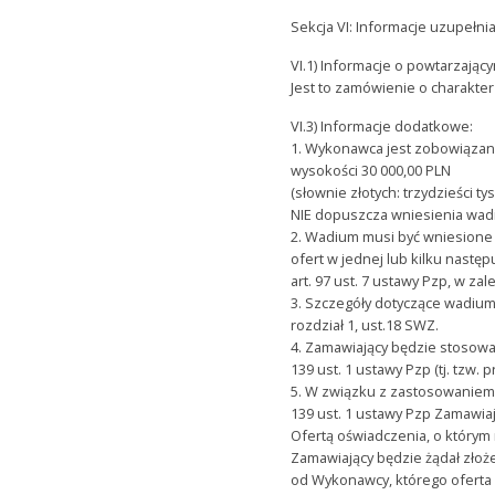
Sekcja VI: Informacje uzupełni
VI.1) Informacje o powtarzają
Jest to zamówienie o charakter
VI.3) Informacje dodatkowe:
1. Wykonawca jest zobowiązan
wysokości 30 000,00 PLN
(słownie złotych: trzydzieści ty
NIE dopuszcza wniesienia wadi
2. Wadium musi być wniesione
ofert w jednej lub kilku nast
art. 97 ust. 7 ustawy Pzp, w z
3. Szczegóły dotyczące wadium
rozdział 1, ust.18 SWZ.
4. Zamawiający będzie stosował
139 ust. 1 ustawy Pzp (tj. tzw.
5. W związku z zastosowaniem 
139 ust. 1 ustawy Pzp Zamawia
Ofertą oświadczenia, o którym
Zamawiający będzie żądał złoż
od Wykonawcy, którego oferta 