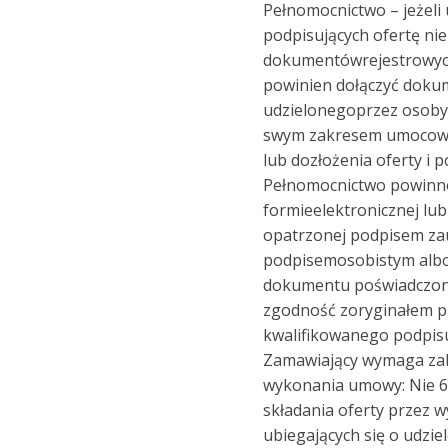
Pełnomocnictwo – jeżeli
podpisujących ofertę nie
dokumentówrejestrowyc
powinien dołączyć doku
udzielonegoprzez osoby
swym zakresem umocowan
lub dozłożenia oferty i 
Pełnomocnictwo powinno
formieelektronicznej lub
opatrzonej podpisem za
podpisemosobistym albo 
dokumentu poświadczone
zgodność zoryginałem p
kwalifikowanego podpisu 
Zamawiający wymaga zab
wykonania umowy: Nie 6
składania oferty przez
ubiegających się o udzie