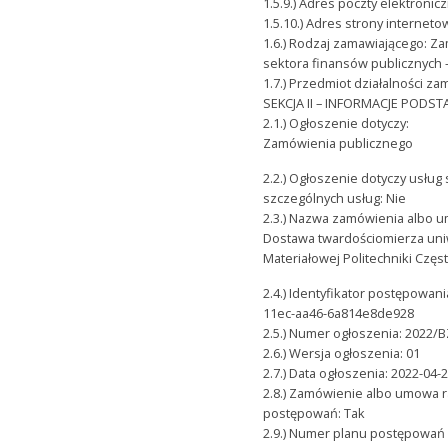
1.5.9.) Adres poczty elektroni
1.5.10.) Adres strony internet
1.6.) Rodzaj zamawiającego: Za
sektora finansów publicznych 
1.7.) Przedmiot działalności z
SEKCJA II – INFORMACJE POD
2.1.) Ogłoszenie dotyczy:
Zamówienia publicznego
2.2.) Ogłoszenie dotyczy usług
szczególnych usług: Nie
2.3.) Nazwa zamówienia albo 
Dostawa twardościomierza uniw
Materiałowej Politechniki Częs
2.4.) Identyfikator postępowan
11ec-aa46-6a814e8de928
2.5.) Numer ogłoszenia: 2022/
2.6.) Wersja ogłoszenia: 01
2.7.) Data ogłoszenia: 2022-04-
2.8.) Zamówienie albo umowa r
postępowań: Tak
2.9.) Numer planu postępowań