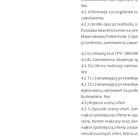
Nie
4.2. Informacje szczegółowe 
zamówienia:
4.2.2.) Krótki opis przedmiotu
Dostawa twardościomierza uniw
Materiałowej Politechniki Czę
przedmiotu zamówienia zawa
4.2.6.) Główny kod CPV: 38410
4.2.8.) Zamówienie obejmuje op
4.2.10.) Okres realizacji zamó
dni
4.2.11.) Zamawiający przewidu
4.2.13.) Zamawiający przewid
wykonawcy zamówień na podob
budowlane: Nie
4.3.) Kryteria oceny ofert
4.3.1.) Sposób oceny ofert: Z
najkorzystniejszej oferty w opa
cenę, termin realizacji oraz ok
najkorzystniejszą ofertę zost
nieodrzuconych ofert, która uz