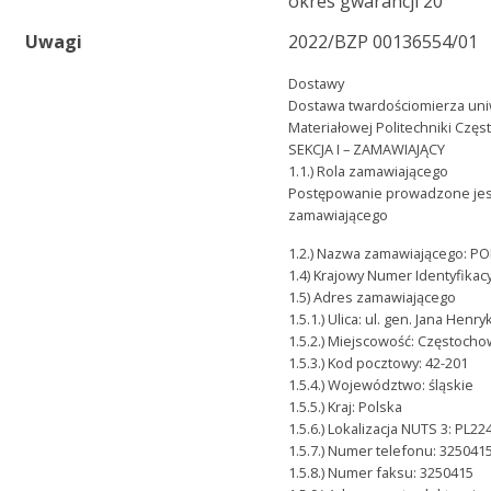
okres gwarancji 20
Uwagi
2022/BZP 00136554/01
Dostawy
Dostawa twardościomierza uniw
Materiałowej Politechniki Częs
SEKCJA I – ZAMAWIAJĄCY
1.1.) Rola zamawiającego
Postępowanie prowadzone jes
zamawiającego
1.2.) Nazwa zamawiającego:
1.4) Krajowy Numer Identyfika
1.5) Adres zamawiającego
1.5.1.) Ulica: ul. gen. Jana He
1.5.2.) Miejscowość: Częstoch
1.5.3.) Kod pocztowy: 42-201
1.5.4.) Województwo: śląskie
1.5.5.) Kraj: Polska
1.5.6.) Lokalizacja NUTS 3: PL2
1.5.7.) Numer telefonu: 325041
1.5.8.) Numer faksu: 3250415