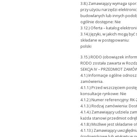
3.8.) Zamawiający wymaga spor
przy użyciu narzędzi elektro
budowlanych lub innych podobn
ogólnie dostępne: Nie
3.12.) Oferta – katalog elektron
3.14.) Języki, w jakich mogą b
składane w postępowaniu:
polski
3.15.) RODO (obowiązek informa
RODO została zawarta w Rozdz
SEKCJA IV – PRZEDMIOT ZAMÓ
4.1.) Informacje ogólne odnos
zamówienia.
4.1.1.) Przed wszczęciem po
konsultacje rynkowe: Nie
4.1.2.) Numer referencyjny: RK
4.1.3.) Rodzaj zamówienia: Dos
4.1.4.) Zamawiający udziela za
każda stanowi przedmiot odrę
4.1.8.) Możliwe jest składanie 
4.1.13.) Zamawiający uwzględn
środowiskowe lub etykiety w 