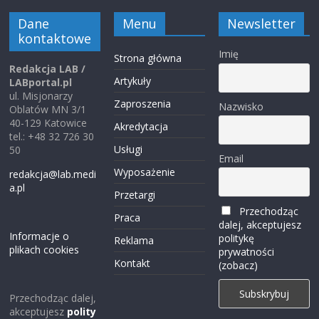
Dane
Menu
Newsletter
kontaktowe
Imię
Strona główna
Redakcja LAB /
Artykuły
LABportal.pl
ul. Misjonarzy
Zaproszenia
Nazwisko
Oblatów MN 3/1
40-129 Katowice
Akredytacja
tel.: +48 32 726 30
Usługi
50
Email
Wyposażenie
redakcja@lab.medi
a.pl
Przetargi
Przechodząc
Praca
dalej, akceptujesz
Informacje o
politykę
Reklama
plikach cookies
prywatności
Kontakt
(zobacz)
Przechodząc dalej,
akceptujesz
polity