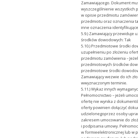
Zamawiającego. Dokument musi
wyszczególnienie wszystkich
w opisie przedmiotu zamówien
przedmiotu oraz oznaczenia ta
inne oznaczenia identyfikując
5.9.) Zamawiający przewiduje
środków dowodowych: Tak
5.10.) Przedmiotowe środki d
uzupełnieniu po złożeniu ofer
przedmiotu zamówienia – Jeżel
przedmiotowych środków dow
przedmiotowe środki dowodow
Zamawiający wezwie do ich zło
wwyznaczonym terminie.
5.11.) Wykaz innych wymagany
Pełnomocnictwo – jeżeli umoc
ofertę nie wynika z dokumen
oferty powinien dołączyć dok
udzielonegoprzez osoby upra
zakresem umocowanie do złożen
i podpisania umowy. Pełnomoc
w formieelektronicznej lub w p