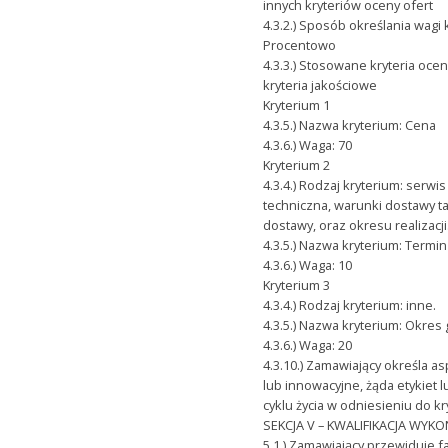
innych kryteriów oceny ofert
4.3.2.) Sposób określania wagi 
Procentowo
4.3.3.) Stosowane kryteria ocen
kryteria jakościowe
Kryterium 1
4.3.5.) Nazwa kryterium: Cena
4.3.6.) Waga: 70
Kryterium 2
4.3.4.) Rodzaj kryterium: serw
techniczna, warunki dostawy ta
dostawy, oraz okresu realizacji
4.3.5.) Nazwa kryterium: Termin 
4.3.6.) Waga: 10
Kryterium 3
4.3.4.) Rodzaj kryterium: inne.
4.3.5.) Nazwa kryterium: Okres 
4.3.6.) Waga: 20
4.3.10.) Zamawiający określa 
lub innowacyjne, żąda etykiet
cyklu życia w odniesieniu do kr
SEKCJA V – KWALIFIKACJA WY
5.1.) Zamawiający przewiduje 