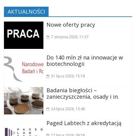
AKTUALNOŚCI
Nowe oferty pracy
7 sierpnia 2026
, 11:37
Do 140 mln zł na innowacje w
biotechnologii
31 lipca 2026
, 15:18
Badania biegłości –
zanieczyszczenia, osady i in.
24 lipca 2026
, 13:46
Paged Labtech z akredytacją
17 lipca 2026
, 08:58