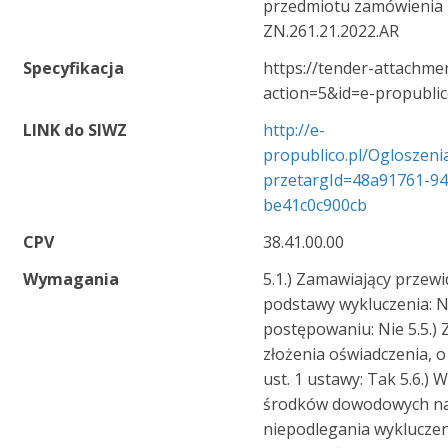
przedmiotu zamówienia
ZN.261.21.2022.AR
Specyfikacja
https://tender-attachmen
action=5&id=e-propubli
LINK do SIWZ
http://e-
propublico.pl/Oglosze
przetargId=48a91761-9
be41c0c900cb
CPV
38.41.00.00
Wymagania
5.1.) Zamawiający przew
podstawy wykluczenia: Ni
postępowaniu: Nie 5.5.
złożenia oświadczenia, 
ust. 1 ustawy: Tak 5.6.
środków dowodowych na
niepodlegania wykluczen