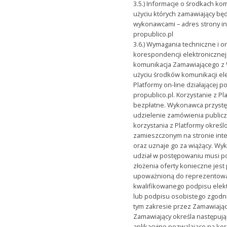
3.5.) Informacje o środkach kom
użyciu których zamawiający bę
wykonawcami – adres strony int
propublico.pl
3.6.) Wymagania techniczne i o
korespondencji elektroniczne
komunikacja Zamawiającego z
użyciu środków komunikacji el
Platformy on-line działającej 
propublico.pl. Korzystanie z P
bezpłatne. Wykonawca przystę
udzielenie zamówienia public
korzystania z Platformy okreś
zamieszczonym na stronie inte
oraz uznaje go za wiążący. Wy
udział w postępowaniu musi po
złożenia oferty konieczne jes
upoważnioną do reprezentow
kwalifikowanego podpisu elek
lub podpisu osobistego zgodn
tym zakresie przez Zamawiaj
Zamawiający określa następuj
aplikacyjne pozwalające na korz