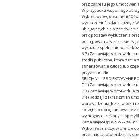
oraz zakresu jego umocowania
W przypadku wspólnego ubieg
Wykonawców, dokument ”Oświa
wykluczeniu”, składa każdy z
ubiegających się o zamówienie
brak podstaw wykluczenia ora
postępowaniu w zakresie, w j
wykazuje spełnianie warunkó
6.7.) Zamawiający przewiduje u
środki publiczne, które zamier
sfinansowanie całości lub częś
przyznane: Nie
SEKCJA VII – PROJEKTOWANE
7.1.) Zamawiający przewiduje ud
7.3.) Zamawiający przewiduje 
7.4.) Rodzaj i zakres zmian um
wprowadzenia: Jeżeli w toku re
sprzęt lub oprogramowanie zaw
wymogów określonych specyfik
Zamawiającego w SWZ- zał. nr
Wykonawca złożył w ofercie o
przedmiotupotwierdzający spe