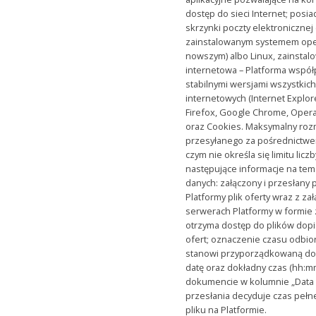
dostęp do sieci Internet; posi
skrzynki poczty elektronicznej 
zainstalowanym systemem ope
nowszym) albo Linux, zainsta
internetowa – Platforma współ
stabilnymi wersjami wszystkic
internetowych (Internet Explore
Firefox, Google Chrome, Opera
oraz Cookies. Maksymalny roz
przesyłanego za pośrednictwe
czym nie określa się limitu lic
następujące informacje na tem
danych: załączony i przesłan
Platformy plik oferty wraz z 
serwerach Platformy w formie 
otrzyma dostęp do plików dopi
ofert; oznaczenie czasu odbio
stanowi przyporządkowaną do
datę oraz dokładny czas (hh:m
dokumencie w kolumnie „Data p
przesłania decyduje czas pełn
pliku na Platformie.