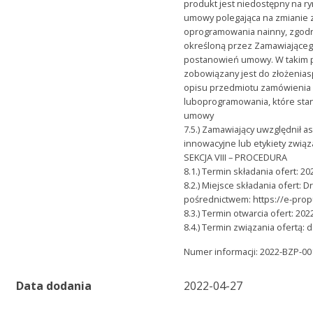
produkt jest niedostępny na r
umowy polegająca na zmianie 
oprogramowania nainny, zgodn
określoną przez Zamawiające
postanowień umowy. W takim
zobowiązany jest do złożeniasp
opisu przedmiotu zamówienia
luboprogramowania, które staną
umowy
7.5.) Zamawiający uwzględnił 
innowacyjne lub etykiety związ
SEKCJA VIII – PROCEDURA
8.1.) Termin składania ofert: 20
8.2.) Miejsce składania ofert: 
pośrednictwem: https://e-prop
8.3.) Termin otwarcia ofert: 202
8.4.) Termin związania ofertą: 
Numer informacji: 2022-BZP-0
Data dodania
2022-04-27