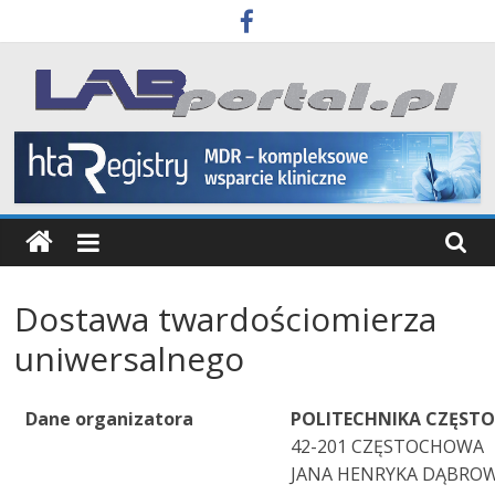
Skip
to
content
Labportal
Laboratoria
Aparatura
Badania
Dostawa twardościomierza
uniwersalnego
Dane organizatora
POLITECHNIKA CZĘST
42-201 CZĘSTOCHOWA
JANA HENRYKA DĄBROW