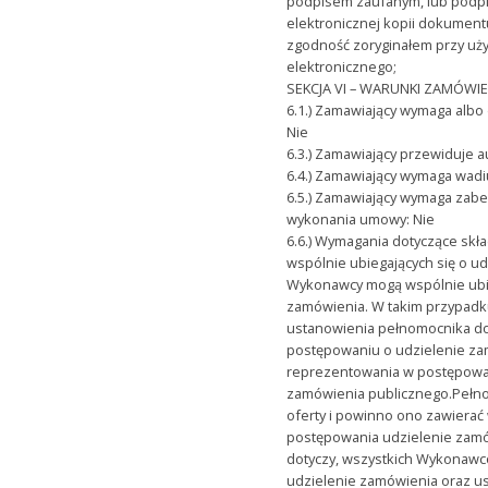
podpisem zaufanym, lub podp
elektronicznej kopii dokument
zgodność zoryginałem przy uż
elektronicznego;
SEKCJA VI – WARUNKI ZAMÓWIE
6.1.) Zamawiający wymaga albo
Nie
6.3.) Zamawiający przewiduje a
6.4.) Zamawiający wymaga wadi
6.5.) Zamawiający wymaga zabe
wykonania umowy: Nie
6.6.) Wymagania dotyczące sk
wspólnie ubiegających się o u
Wykonawcy mogą wspólnie ubie
zamówienia. W takim przypad
ustanowienia pełnomocnika do
postępowaniu o udzielenie za
reprezentowania w postępowa
zamówienia publicznego.Pełno
oferty i powinno ono zawierać
postępowania udzielenie zamó
dotyczy, wszystkich Wykonawc
udzielenie zamówienia oraz 