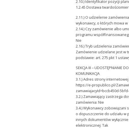
2.10.) Identyfikator pozycji pl
1.2.45 Dostawa twardościomie
2.11.) O udzielenie zamówieni
wykonawcy, o których mowa w a
2.14.) Czy zamówienie albo um
programu współfinansowanego 
Nie
2.16.) Tryb udzielenia zamówi
Zamówienie udzielane jest w 
podstawie: art. 275 pkt 1 ustaw
SEKCJA III – UDOSTĘPNIANIE
KOMUNIKACJA
3.1.) Adres strony interneto
https://e-propublico.pl/Zamaw
zamawiajacyId=bccb450d-5bfd
3.2.) Zamawiający zastrzega 
zamówienia: Nie
3.4.) Wykonawcy zobowiązani s
o dopuszczenie do udziału w 
innych dokumentów wyłącznie 
elektronicznej: Tak