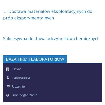
←
Dostawa materiałów eksploatacyjnych do
prób eksperymentalnych
Sukcesywna dostawa odczynników chemicznych
→
BAZA FIRM I LABORATORIÓW
Firmy
Laboratoria
Uczelnie
Inne organizacje