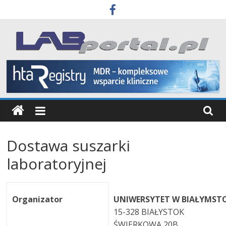
Skip
to
content
Labportal
Laboratoria
Aparatura
Badania
Dostawa suszarki
laboratoryjnej
Organizator
UNIWERSYTET W BIAŁYMST
15-328 BIAŁYSTOK
ŚWIERKOWA 20B