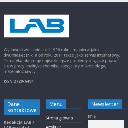
Wydawnictwo istnieje od 1996 roku – najpierw jako
dwumiesięcznik, a od roku 2011 także jako serwis internetowy.
Tematyka obejmuje najistotniejsze problemy mogące pojawić
się w pracy analityka chemika, specjalisty mikrobiologa,
materiałoznawcy.
ISSN 2720-6491
Dane
Menu
Newsletter
kontaktowe
Imię
Strona główna
Redakcja LAB /
Artykuły
LABportal.pl