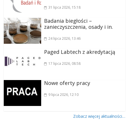
31 lipca 2026
, 15:18
Badania biegłości –
zanieczyszczenia, osady i in.
24 lipca 2026
, 13:46
Paged Labtech z akredytacją
17 lipca 2026
, 08:58
Nowe oferty pracy
9 lipca 2026
, 12:10
Zobacz więcej aktualności…