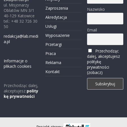
ul. Misjonarzy
Zaproszenia
Nazwisko
Oblatów MN 3/1
40-129 Katowice
Akredytacja
tel.: +48 32 726 30
Usługi
50
Email
Wyposażenie
redakcja@lab.medi
a.pl
Przetargi
Przechodząc
Praca
dalej, akceptujesz
Informacje o
politykę
Reklama
plikach cookies
prywatności
Kontakt
(zobacz)
Przechodząc dalej,
akceptujesz
polity
kę prywatności
Projekt strony