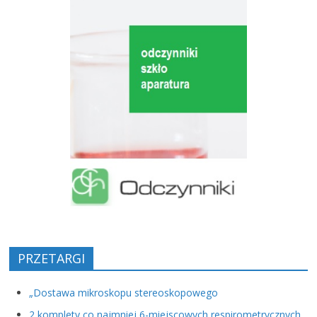
PRZETARGI
„Dostawa mikroskopu stereoskopowego
2 komplety co najmniej 6-miejscowych respirometrycznych