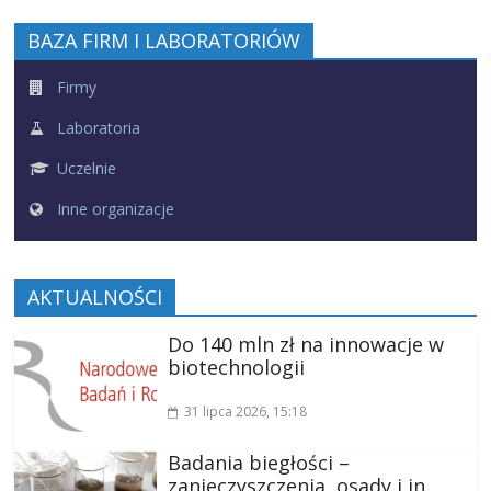
BAZA FIRM I LABORATORIÓW
Firmy
Laboratoria
Uczelnie
Inne organizacje
AKTUALNOŚCI
Do 140 mln zł na innowacje w
biotechnologii
31 lipca 2026
, 15:18
Badania biegłości –
zanieczyszczenia, osady i in.