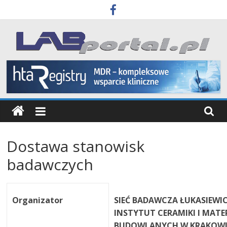
Skip
to
content
Labportal
Laboratoria
Aparatura
Badania
Dostawa stanowisk
badawczych
Organizator
SIEĆ BADAWCZA ŁUKASIEWIC
INSTYTUT CERAMIKI I MAT
BUDOWLANYCH W KRAKOWI