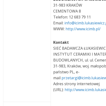
31-983 KRAKÓW
CEMENTOWA 8
Telefon: 12 683 79 11
Email:
info@icimb.lukasiewicz
WWW:
http://www.icimb.pl/
Kontakt
SIEĆ BADAWCZA ŁUKASIEWIC
INSTYTUT CERAMIKI I MATE
BUDOWLANYCH, ul. ul. Cemen
31-983, Kraków, woj. małopols
państwo PL, e-
mail
przetargi@icimb.lukasiew
Adres strony internetowej
(URL):
http://www.icimb.lukasi