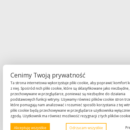
Cenimy Twoją prywatność
Ta strona internetowa wykorzystuje pliki cookie, aby poprawić komfort k
z niej. Spośród nich pliki cookie, które są sklasyfikowane jako niezbędne,
przechowywane w przeglądarce, ponieważ są niezbędne do działania
podstawowych funkcji witryny. Używamy również plików cookie stron trze
które pomagają nam analizować i rozumieć sposób korzystania z tej witr
pliki cookie będą przechowywane w przeglądarce użytkownika wyłącznie
zgodą. Użytkownik ma również możliwość rezygnacji z tych plików cookie
Pr
Akceptuję wszystkie
Odrzucam wszystkie