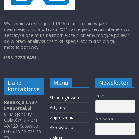
Wydawnictwo istnieje od 1996 roku – najpierw jako
dwumiesięcznik, a od roku 2011 także jako serwis internetowy.
Tematyka obejmuje najistotniejsze problemy mogące pojawić
się w pracy analityka chemika, specjalisty mikrobiologa,
materiałoznawcy.
ISSN 2720-6491
Dane
Menu
Newsletter
kontaktowe
Imię
Strona główna
Redakcja LAB /
Artykuły
LABportal.pl
ul. Misjonarzy
Zaproszenia
Nazwisko
Oblatów MN 3/1
40-129 Katowice
Akredytacja
tel.: +48 32 726 30
Usługi
50