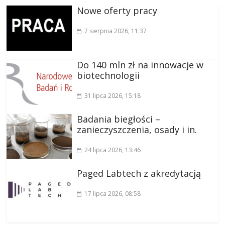
Nowe oferty pracy
7 sierpnia 2026
, 11:37
Do 140 mln zł na innowacje w
biotechnologii
31 lipca 2026
, 15:18
Badania biegłości –
zanieczyszczenia, osady i in.
24 lipca 2026
, 13:46
Paged Labtech z akredytacją
17 lipca 2026
, 08:58