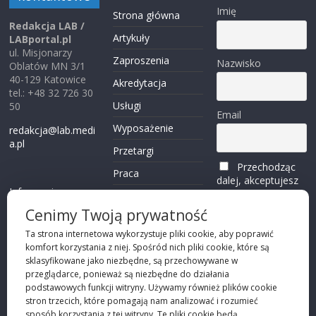
Imię
Strona główna
Redakcja LAB /
Artykuły
LABportal.pl
ul. Misjonarzy
Zaproszenia
Nazwisko
Oblatów MN 3/1
40-129 Katowice
Akredytacja
tel.: +48 32 726 30
Usługi
50
Email
Wyposażenie
redakcja@lab.medi
a.pl
Przetargi
Przechodząc
Praca
dalej, akceptujesz
Informacje o
politykę
Reklama
plikach cookies
prywatności
Cenimy Twoją prywatność
Kontakt
(zobacz)
Ta strona internetowa wykorzystuje pliki cookie, aby poprawić
komfort korzystania z niej. Spośród nich pliki cookie, które są
Przechodząc dalej,
sklasyfikowane jako niezbędne, są przechowywane w
akceptujesz
polity
przeglądarce, ponieważ są niezbędne do działania
kę prywatności
podstawowych funkcji witryny. Używamy również plików cookie
stron trzecich, które pomagają nam analizować i rozumieć
sposób korzystania z tej witryny. Te pliki cookie będą