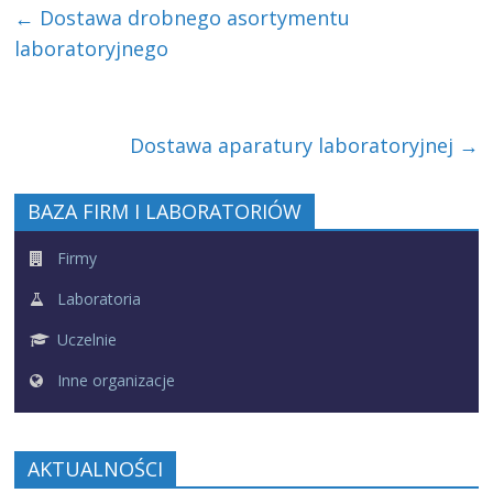
←
Dostawa drobnego asortymentu
laboratoryjnego
Dostawa aparatury laboratoryjnej
→
BAZA FIRM I LABORATORIÓW
Firmy
Laboratoria
Uczelnie
Inne organizacje
AKTUALNOŚCI