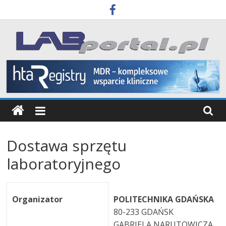
Skip
to
content
Labportal
Laboratoria
Aparatura
Badania
Dostawa sprzętu
laboratoryjnego
Organizator
POLITECHNIKA GDAŃSKA
80-233 GDAŃSK
GABRIELA NARUTOWICZA