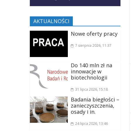
AKTUALNOŚCI
Nowe oferty pracy
7 sierpnia 2026
, 11:37
Do 140 mln zł na
innowacje w
biotechnologii
31 lipca 2026
, 15:18
Badania biegłości –
zanieczyszczenia,
osady i in.
24 lipca 2026
, 13:46