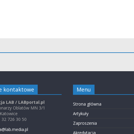
e kontaktowe
Menu
ja LAB / LABportal.pl
Strona główna
jonarzy Oblatów MN 3/1
 Katowice
Artykuły
48 32 726 30 50
Zaproszenia
a@lab.media.pl
Akredytacja