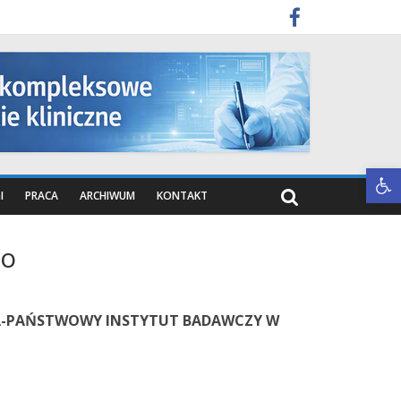
Otwórz pasek narzędzi
I
PRACA
ARCHIWUM
KONTAKT
go
-PAŃSTWOWY INSTYTUT BADAWCZY W