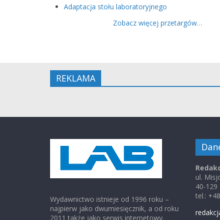
Adaptacja stołu laboratoryjnego
Zobacz więcej przetargów…
REKLAMA
Dan
Redakc
ul. Mis
40-129
tel.: +
Wydawnictwo istnieje od 1996 roku –
najpierw jako dwumiesięcznik, a od roku
redakcj
2011 także jako serwis internetowy.