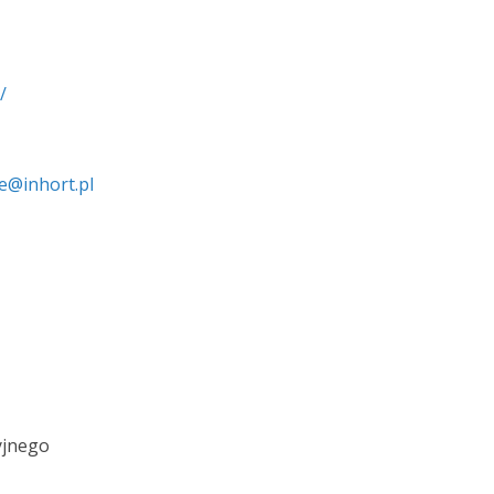
/
e@inhort.pl
yjnego