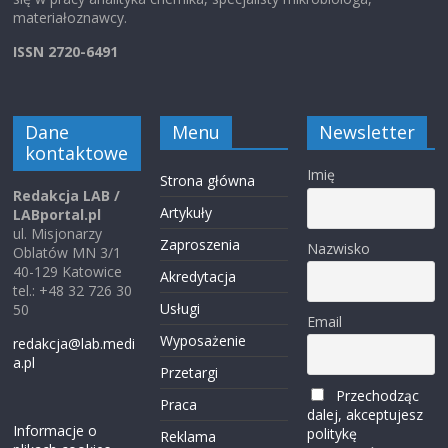
materiałoznawcy.
ISSN 2720-6491
Dane
Menu
Newsletter
kontaktowe
Imię
Strona główna
Redakcja LAB /
Artykuły
LABportal.pl
ul. Misjonarzy
Zaproszenia
Nazwisko
Oblatów MN 3/1
40-129 Katowice
Akredytacja
tel.: +48 32 726 30
Usługi
50
Email
Wyposażenie
redakcja@lab.medi
a.pl
Przetargi
Przechodząc
Praca
dalej, akceptujesz
Informacje o
politykę
Reklama