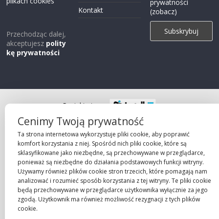
plikach cookies
prywatności
Kontakt
(zobacz)
Przechodząc dalej,
akceptujesz
polity
kę prywatności
Projekt strony
©2026 Robie Sp. z o.o.
Cenimy Twoją prywatność
Ta strona internetowa wykorzystuje pliki cookie, aby poprawić
komfort korzystania z niej. Spośród nich pliki cookie, które są
sklasyfikowane jako niezbędne, są przechowywane w przeglądarce,
ponieważ są niezbędne do działania podstawowych funkcji witryny.
Używamy również plików cookie stron trzecich, które pomagają nam
analizować i rozumieć sposób korzystania z tej witryny. Te pliki cookie
będą przechowywane w przeglądarce użytkownika wyłącznie za jego
zgodą. Użytkownik ma również możliwość rezygnacji z tych plików
cookie.