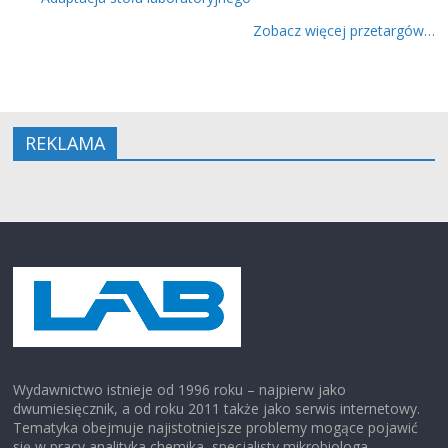
Zobacz więcej przetargów…
REKLAMA
Wydawnictwo istnieje od 1996 roku – najpierw jako
dwumiesięcznik, a od roku 2011 także jako serwis internetowy.
Tematyka obejmuje najistotniejsze problemy mogące pojawić
się w pracy analityka chemika, specjalisty mikrobiologa,