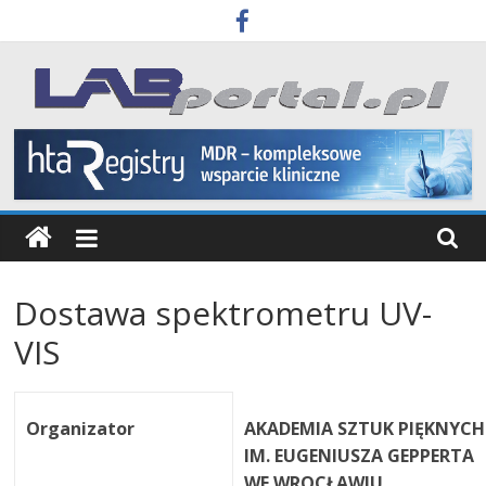
Skip
to
content
Labportal
Laboratoria
Aparatura
Badania
Dostawa spektrometru UV-
VIS
Organizator
AKADEMIA SZTUK PIĘKNYCH
IM. EUGENIUSZA GEPPERTA
WE WROCŁAWIU