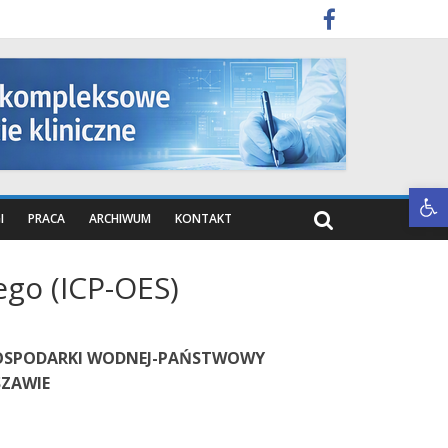
Otwórz pasek narzędzi
I
PRACA
ARCHIWUM
KONTAKT
go (ICP-OES)
GOSPODARKI WODNEJ-PAŃSTWOWY
ZAWIE