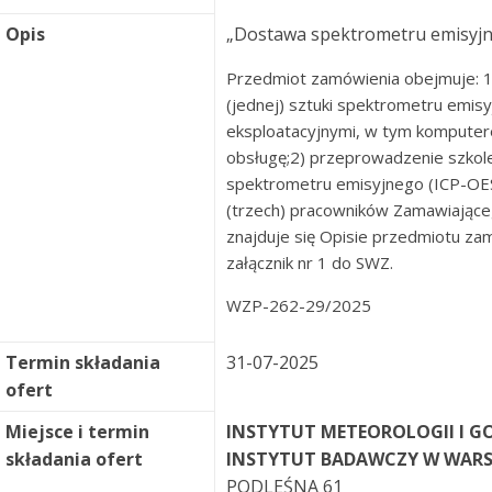
Opis
„Dostawa spektrometru emisyjn
Przedmiot zamówienia obejmuje: 1)
(jednej) sztuki spektrometru emisy
eksploatacyjnymi, w tym kompute
obsługę;2) przeprowadzenie szkoleni
spektrometru emisyjnego (ICP-OES)
(trzech) pracowników Zamawiając
znajduje się Opisie przedmiotu zam
załącznik nr 1 do SWZ.
WZP-262-29/2025
Termin składania
31-07-2025
ofert
Miejsce i termin
INSTYTUT METEOROLOGII I 
składania ofert
INSTYTUT BADAWCZY W WARS
PODLEŚNA 61