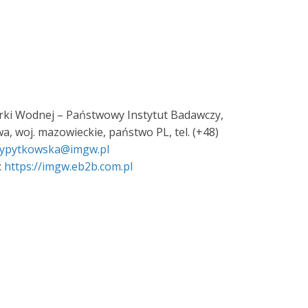
arki Wodnej – Państwowy Instytut Badawczy,
a, woj. mazowieckie, państwo PL, tel. (+48)
sypytkowska@imgw.pl
:
https://imgw.eb2b.com.pl