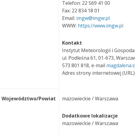
Telefon: 22 569 41 00
Fax: 22 834 18 01
Email:
imgw@imgw.pl
WWW:
https://www.imgw.pl
Kontakt
Instytut Meteorologii i Gospod
ul. Podleśna 61, 01-673, Warszaw
573 801 818, e-mail
magdalena.
Adres strony internetowej (URL)
Województwo/Powiat
mazowieckie / Warszawa
Dodatkowe lokalizacje
mazowieckie / Warszawa