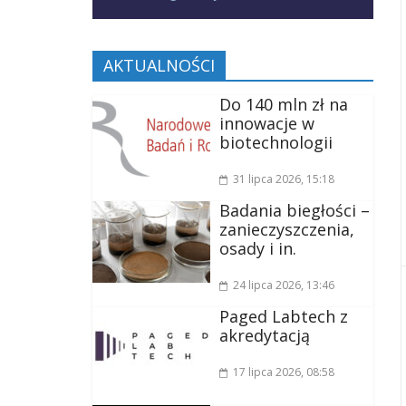
AKTUALNOŚCI
Do 140 mln zł na
innowacje w
biotechnologii
31 lipca 2026
, 15:18
Badania biegłości –
zanieczyszczenia,
osady i in.
24 lipca 2026
, 13:46
Paged Labtech z
akredytacją
17 lipca 2026
, 08:58