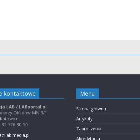
e kontaktowe
Menu
ja LAB / LABportal.pl
Strona główna
jonarzy Oblatów MN 3/1
 Katowice
Artykuły
48 32 726 30 50
Zaproszenia
a@lab.media.pl
Akredytacja