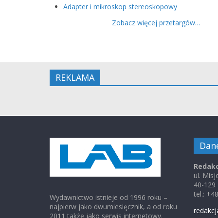
Adapter i mikroskop stereoskopowy
Zobacz więcej przetargów…
REKLAMA
Dan
Redakc
ul. Mis
40-129
tel.: +
Wydawnictwo istnieje od 1996 roku –
najpierw jako dwumiesięcznik, a od roku
redakcj
2011 także jako serwis internetowy.