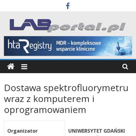
Skip
to
content
Labportal
Laboratoria
Aparatura
Badania
Dostawa spektrofluorymetru
wraz z komputerem i
oprogramowaniem
Organizator
UNIWERSYTET GDAŃSKI