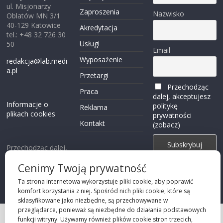
ul. Misjonarzy
Zaproszenia
Nazwisko
Oblatów MN 3/1
40-129 Katowice
Akredytacja
tel.: +48 32 726 30
Usługi
50
Email
Wyposażenie
redakcja@lab.medi
a.pl
Przetargi
Przechodząc
Praca
dalej, akceptujesz
Informacje o
politykę
Reklama
plikach cookies
prywatności
Kontakt
(zobacz)
Przechodząc dalej,
akceptujesz
polity
Cenimy Twoją prywatność
kę prywatności
Ta strona internetowa wykorzystuje pliki cookie, aby poprawić
komfort korzystania z niej. Spośród nich pliki cookie, które są
sklasyfikowane jako niezbędne, są przechowywane w
przeglądarce, ponieważ są niezbędne do działania podstawowych
funkcji witryny. Używamy również plików cookie stron trzecich,
Projekt strony