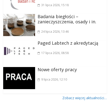
31 lipca 2026
, 15:18
Badania biegłości –
zanieczyszczenia, osady i in.
24 lipca 2026
, 13:46
Paged Labtech z akredytacją
17 lipca 2026
, 08:58
Nowe oferty pracy
9 lipca 2026
, 12:10
Zobacz więcej aktualności…