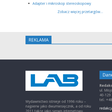
Adapter i mikroskop stereoskopowy
Zobacz więcej przetargów…
REKLAMA
Dan
Redakc
ul. Mis
40-129
tel.: +
Wydawnictwo istnieje od 1996 roku –
najpierw jako dwumiesięcznik, a od roku
redakcj
2011 także jako serwis internetowy.