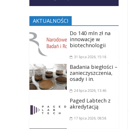
AKTUALNOŚCI
Do 140 mln zł na
innowacje w
biotechnologii
31 lipca 2026
, 15:18
Badania biegłości –
zanieczyszczenia,
osady i in.
24 lipca 2026
, 13:46
Paged Labtech z
akredytacją
17 lipca 2026
, 08:58