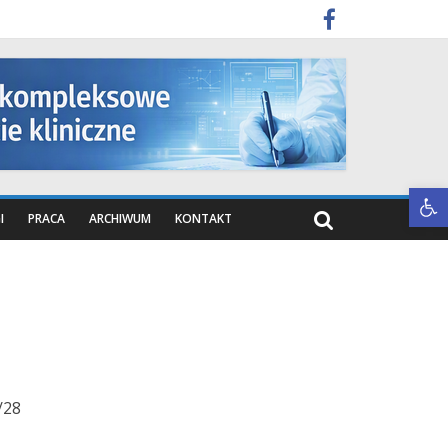
Otwórz pasek narzędzi
I
PRACA
ARCHIWUM
KONTAKT
/28