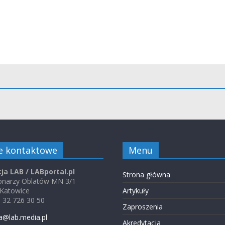
e kontaktowe
Menu
ja LAB / LABportal.pl
Strona główna
jonarzy Oblatów MN 3/1
 Katowice
Artykuły
48 32 726 30 50
Zaproszenia
a@lab.media.pl
Akredytacja