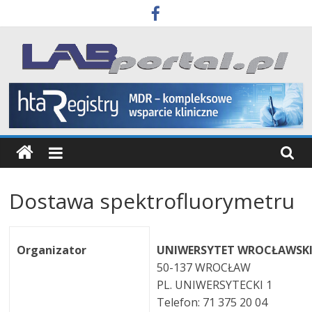
Skip
to
content
Labportal
Laboratoria
Aparatura
Badania
Dostawa spektrofluorymetru
Organizator
UNIWERSYTET WROCŁAWSK
50-137 WROCŁAW
PL. UNIWERSYTECKI 1
Telefon: 71 375 20 04