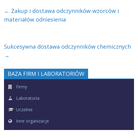
←
Zakup i dostawa odczynników-wzorców i
materiałów odniesienia
Sukcesywna dostawa odczynników chemicznych
→
BAZA FIRM I LABORATORIÓW
Firmy
Laboratoria
Uczelnie
Inne organizacje