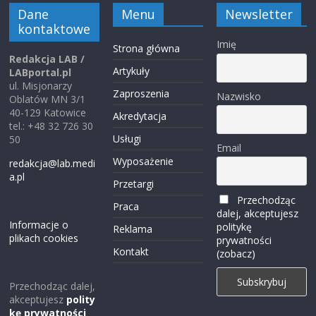
Dane
Menu
Newsletter
kontaktowe
Imię
Strona główna
Redakcja LAB /
Artykuły
LABportal.pl
ul. Misjonarzy
Zaproszenia
Nazwisko
Oblatów MN 3/1
40-129 Katowice
Akredytacja
tel.: +48 32 726 30
Usługi
50
Email
Wyposażenie
redakcja@lab.medi
a.pl
Przetargi
Przechodząc
Praca
dalej, akceptujesz
Informacje o
politykę
Reklama
plikach cookies
prywatności
Kontakt
(zobacz)
Przechodząc dalej,
akceptujesz
polity
kę prywatności